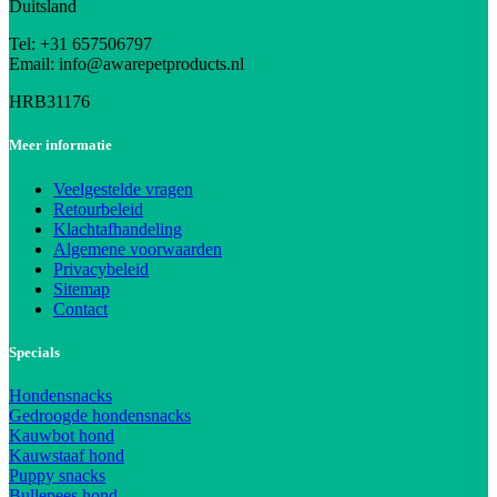
Duitsland
Tel: +31 657506797
Email: info@awarepetproducts.nl
HRB31176
Meer informatie
Veelgestelde vragen
Retourbeleid
Klachtafhandeling
Algemene voorwaarden
Privacybeleid
Sitemap
Contact
Specials
Hondensnacks
Gedroogde hondensnacks
Kauwbot hond
Kauwstaaf hond
Puppy snacks
Bullepees hond