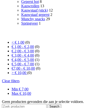
Geperst bot
8
Kauwrollen
13
Kauwstaaf (stick)
12
Kauwstaaf geperst
2
Munchy snacks
29
Springveer
1
Prijs
< € 1,00
(0)
€ 1,00 - € 2,00
(0)
€ 2,00 - € 3,00
(0)
€ 3,00 - € 4,00
(0)
€ 4,00 - € 5,00
(1)
€ 5,00 - € 7,00
(1)
€7,00 - € 10,00
(0)
> € 10,00
(0)
Clear filters
Min
€
7,00
Max
€
10,00
Geen producten gevonden die aan je selectie voldoen.
Search