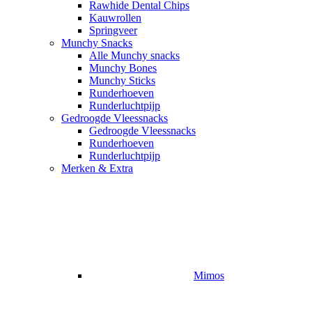
Rawhide Dental Chips
Kauwrollen
Springveer
Munchy Snacks
Alle Munchy snacks
Munchy Bones
Munchy Sticks
Runderhoeven
Runderluchtpijp
Gedroogde Vleessnacks
Gedroogde Vleessnacks
Runderhoeven
Runderluchtpijp
Merken & Extra
Mimos