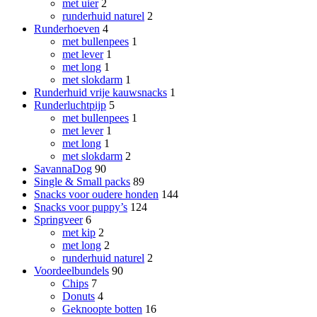
met uier
2
runderhuid naturel
2
Runderhoeven
4
met bullenpees
1
met lever
1
met long
1
met slokdarm
1
Runderhuid vrije kauwsnacks
1
Runderluchtpijp
5
met bullenpees
1
met lever
1
met long
1
met slokdarm
2
SavannaDog
90
Single & Small packs
89
Snacks voor oudere honden
144
Snacks voor puppy’s
124
Springveer
6
met kip
2
met long
2
runderhuid naturel
2
Voordeelbundels
90
Chips
7
Donuts
4
Geknoopte botten
16