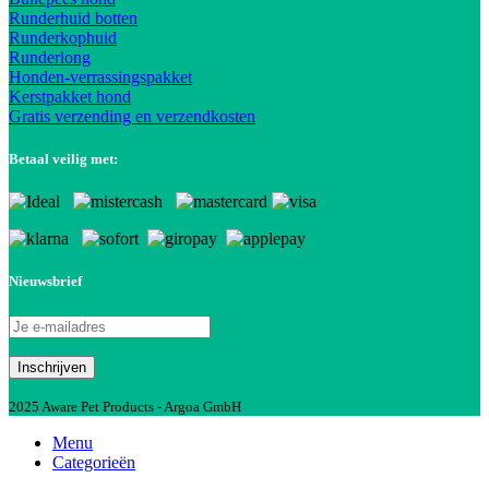
Runderhuid botten
Runderkophuid
Runderlong
Honden-verrassingspakket
Kerstpakket hond
Gratis verzending en verzendkosten
Betaal veilig met:
Nieuwsbrief
2025 Aware Pet Products - Argoa GmbH
Menu
Categorieën