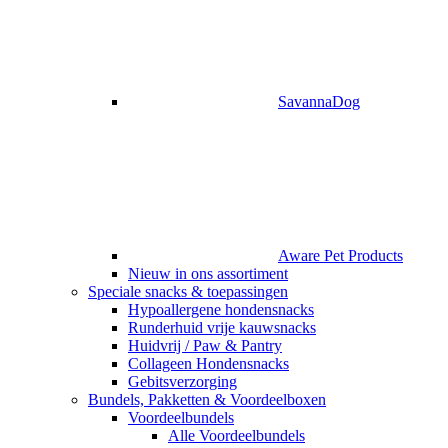
SavannaDog
Aware Pet Products
Nieuw in ons assortiment
Speciale snacks & toepassingen
Hypoallergene hondensnacks
Runderhuid vrije kauwsnacks
Huidvrij / Paw & Pantry
Collageen Hondensnacks
Gebitsverzorging
Bundels, Pakketten & Voordeelboxen
Voordeelbundels
Alle Voordeelbundels