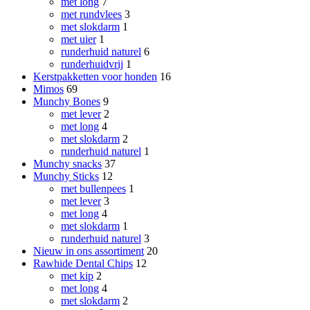
met long
7
met rundvlees
3
met slokdarm
1
met uier
1
runderhuid naturel
6
runderhuidvrij
1
Kerstpakketten voor honden
16
Mimos
69
Munchy Bones
9
met lever
2
met long
4
met slokdarm
2
runderhuid naturel
1
Munchy snacks
37
Munchy Sticks
12
met bullenpees
1
met lever
3
met long
4
met slokdarm
1
runderhuid naturel
3
Nieuw in ons assortiment
20
Rawhide Dental Chips
12
met kip
2
met long
4
met slokdarm
2