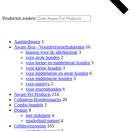
Producten zoeken
Productcategorieën
Aanbiedingen
3
Aware Box - Voordeel/proefpakketten
16
knagen voor de allerkleinste
3
voor grote honden
2
voor kleine en middelgrote honden
5
voor kleine honden
3
voor middelgrote en grote honden
6
voor middelgrote honden
3
voor puppy's
2
voor reuzenhonden
6
Aware Pet Products
214
Collageen Hondensnacks
20
Combo bundels
2
Donuts
8
met slokdarm
4
runderhuid naturel
4
Gebitsverzorging
165