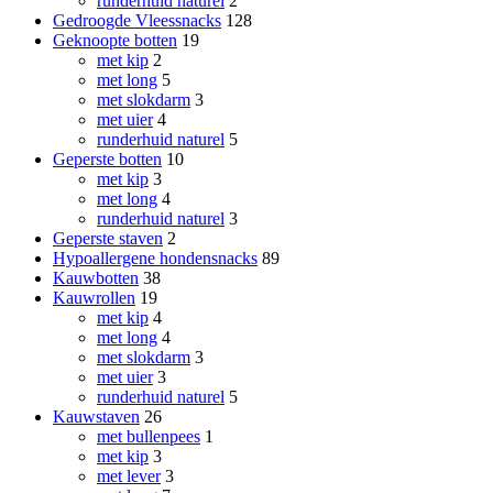
runderhuid naturel
2
Gedroogde Vleessnacks
128
Geknoopte botten
19
met kip
2
met long
5
met slokdarm
3
met uier
4
runderhuid naturel
5
Geperste botten
10
met kip
3
met long
4
runderhuid naturel
3
Geperste staven
2
Hypoallergene hondensnacks
89
Kauwbotten
38
Kauwrollen
19
met kip
4
met long
4
met slokdarm
3
met uier
3
runderhuid naturel
5
Kauwstaven
26
met bullenpees
1
met kip
3
met lever
3