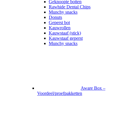
Geknoopte botten
Rawhide Dental Chips
Munchy snacks
Donuts
Geperst bot
Kauwrollen
Kauwstaaf (stick)
Kauwstaaf geperst
Munchy snacks
Aware Box –
Voordeel/proefpakketten