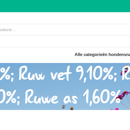
Alle categorieën hondensn
%; Ruw vet 9,10%; R
0%; Ruwe as 1,60%