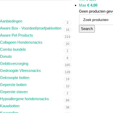
Max
€
4,00
PRODUCTCATEGORIEËN
Geen producten gevo
Aanbiedingen
3
Aware Box - Voordeel/proefpakketten
Search
16
Aware Pet Products
214
Collageen Hondensnacks
20
Combo bundels
2
Donuts
8
Gebitsverzorging
165
Gedroogde Vleessnacks
128
Geknoopte botten
19
Geperste botten
10
Geperste staven
2
Hypoallergene hondensnacks
89
Kauwbotten
38
Kauwrollen