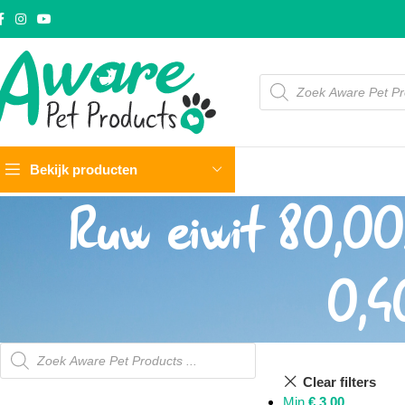
Bekijk producten
Ruw eiwit 80,00
0,4
Clear filters
Min
€
3,00