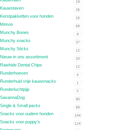
19
Kauwstaven
26
Kerstpakketten voor honden
16
Mimos
69
Munchy Bones
9
Munchy snacks
37
Munchy Sticks
12
Nieuw in ons assortiment
20
Rawhide Dental Chips
12
Runderhoeven
4
Runderhuid vrije kauwsnacks
1
Runderluchtpijp
5
SavannaDog
90
Single & Small packs
89
Snacks voor oudere honden
144
Snacks voor puppy’s
124
Springveer