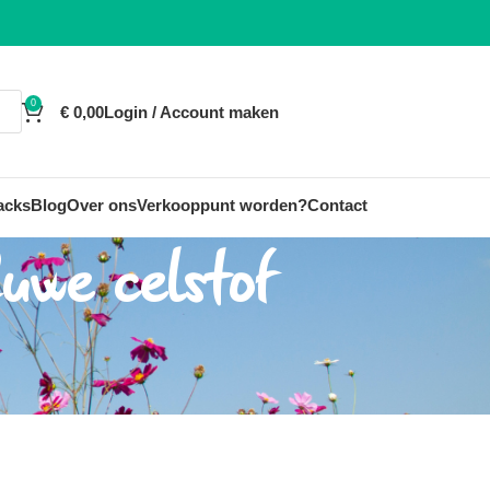
0
€
0,00
Login / Account maken
acks
Blog
Over ons
Verkooppunt worden?
Contact
uwe celstof