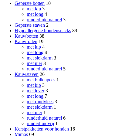
Geperste botten
10
met kip
3
met long
4
runderhuid naturel
3
Geperste staven
2
Hypoallergene hondensnacks
89
Kauwbotten
38
Kauwrollen
19
met kip
4
met long
4
met slokdarm
3
met uier
3
runderhuid naturel
5
Kauwstaven
26
met bullenpees
1
met kip
3
met lever
3
met long
7
met rundvlees
3
met slokdarm
1
met uier
1
runderhuid naturel
6
runderhuidvrij
1
Kerstpakketten voor honden
16
Mimos
69