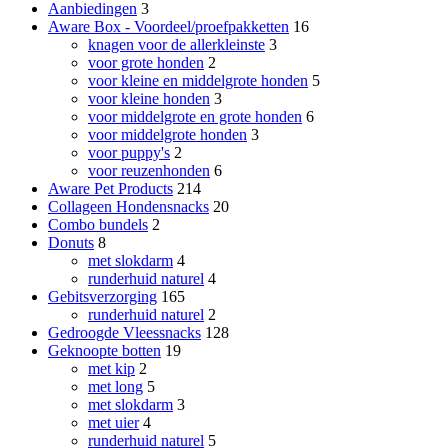
Aanbiedingen
3
Aware Box - Voordeel/proefpakketten
16
knagen voor de allerkleinste
3
voor grote honden
2
voor kleine en middelgrote honden
5
voor kleine honden
3
voor middelgrote en grote honden
6
voor middelgrote honden
3
voor puppy's
2
voor reuzenhonden
6
Aware Pet Products
214
Collageen Hondensnacks
20
Combo bundels
2
Donuts
8
met slokdarm
4
runderhuid naturel
4
Gebitsverzorging
165
runderhuid naturel
2
Gedroogde Vleessnacks
128
Geknoopte botten
19
met kip
2
met long
5
met slokdarm
3
met uier
4
runderhuid naturel
5