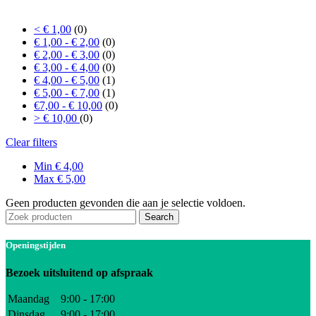
Prijs
< € 1,00
(0)
€ 1,00 - € 2,00
(0)
€ 2,00 - € 3,00
(0)
€ 3,00 - € 4,00
(0)
€ 4,00 - € 5,00
(1)
€ 5,00 - € 7,00
(1)
€7,00 - € 10,00
(0)
> € 10,00
(0)
Clear filters
Min
€
4,00
Max
€
5,00
Geen producten gevonden die aan je selectie voldoen.
Search
Openingstijden
Bezoek uitsluitend op afspraak
Maandag
9:00 - 17:00
Dinsdag
9:00 - 17:00