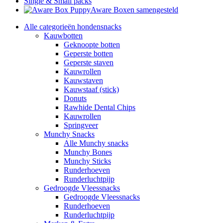
Single & Small packs
Aware Boxen samengesteld
Alle categorieën hondensnacks
Kauwbotten
Geknoopte botten
Geperste botten
Geperste staven
Kauwrollen
Kauwstaven
Kauwstaaf (stick)
Donuts
Rawhide Dental Chips
Kauwrollen
Springveer
Munchy Snacks
Alle Munchy snacks
Munchy Bones
Munchy Sticks
Runderhoeven
Runderluchtpijp
Gedroogde Vleessnacks
Gedroogde Vleessnacks
Runderhoeven
Runderluchtpijp