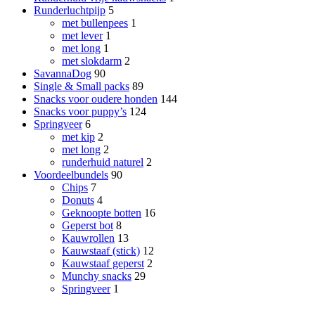
Runderluchtpijp
5
met bullenpees
1
met lever
1
met long
1
met slokdarm
2
SavannaDog
90
Single & Small packs
89
Snacks voor oudere honden
144
Snacks voor puppy’s
124
Springveer
6
met kip
2
met long
2
runderhuid naturel
2
Voordeelbundels
90
Chips
7
Donuts
4
Geknoopte botten
16
Geperst bot
8
Kauwrollen
13
Kauwstaaf (stick)
12
Kauwstaaf geperst
2
Munchy snacks
29
Springveer
1