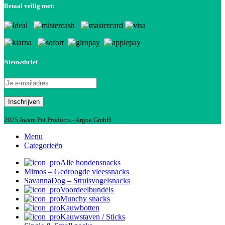
Betaal veilig met:
Nieuwsbrief
2025 Aware Pet Products - Argoa GmbH
Menu
Categorieën
Alle hondensnacks
Mimos – Gedroogde vleessnacks
SavannaDog – Struisvogelsnacks
Voordeelbundels
Munchy snacks
Kauwbotten
Kauwstaven / Sticks