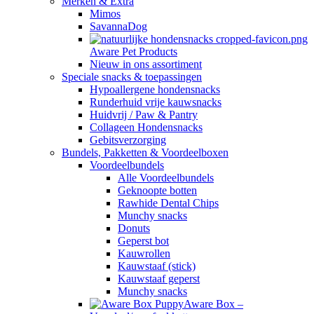
Merken & Extra
Mimos
SavannaDog
Aware Pet Products
Nieuw in ons assortiment
Speciale snacks & toepassingen
Hypoallergene hondensnacks
Runderhuid vrije kauwsnacks
Huidvrij / Paw & Pantry
Collageen Hondensnacks
Gebitsverzorging
Bundels, Pakketten & Voordeelboxen
Voordeelbundels
Alle Voordeelbundels
Geknoopte botten
Rawhide Dental Chips
Munchy snacks
Donuts
Geperst bot
Kauwrollen
Kauwstaaf (stick)
Kauwstaaf geperst
Munchy snacks
Aware Box –