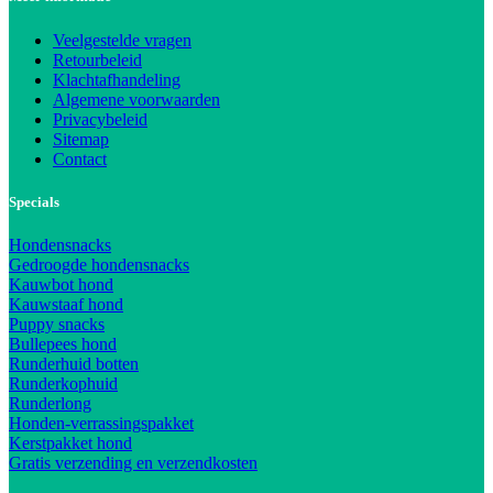
Veelgestelde vragen
Retourbeleid
Klachtafhandeling
Algemene voorwaarden
Privacybeleid
Sitemap
Contact
Specials
Hondensnacks
Gedroogde hondensnacks
Kauwbot hond
Kauwstaaf hond
Puppy snacks
Bullepees hond
Runderhuid botten
Runderkophuid
Runderlong
Honden-verrassingspakket
Kerstpakket hond
Gratis verzending en verzendkosten