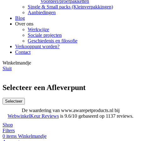
Voordeel/proefpakketten
Single & Small packs (Kleinverpakkingen)
Aanbiedingen
Blog
Over ons
Werkwijze
Sociale projecten
Geschiedenis en filosofie
Verkooppunt worden?
Contact
Winkelmandje
Sluit
Selecteer een Afleverpunt
Selecteer
De waardering van www.awarepetproducts.nl bij
WebwinkelKeur Reviews
is 9.6/10 gebaseerd op 1137 reviews.
Shop
Filters
0
items
Winkelmandje