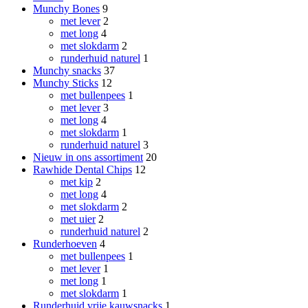
Munchy Bones
9
met lever
2
met long
4
met slokdarm
2
runderhuid naturel
1
Munchy snacks
37
Munchy Sticks
12
met bullenpees
1
met lever
3
met long
4
met slokdarm
1
runderhuid naturel
3
Nieuw in ons assortiment
20
Rawhide Dental Chips
12
met kip
2
met long
4
met slokdarm
2
met uier
2
runderhuid naturel
2
Runderhoeven
4
met bullenpees
1
met lever
1
met long
1
met slokdarm
1
Runderhuid vrije kauwsnacks
1