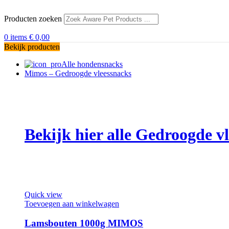
Producten zoeken
0
items
€
0,00
Bekijk producten
Alle hondensnacks
Mimos – Gedroogde vleessnacks
Bekijk hier alle Gedroogde 
Quick view
Toevoegen aan winkelwagen
Lamsbouten 1000g MIMOS