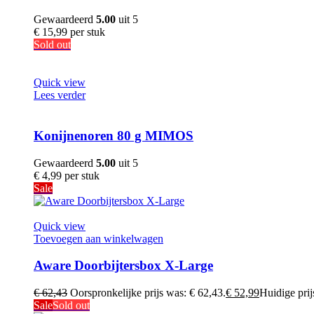
Gewaardeerd
5.00
uit 5
€
15,99
per stuk
Sold out
Quick view
Lees verder
Konijnenoren 80 g MIMOS
Gewaardeerd
5.00
uit 5
€
4,99
per stuk
Sale
Quick view
Toevoegen aan winkelwagen
Aware Doorbijtersbox X-Large
€
62,43
Oorspronkelijke prijs was: € 62,43.
€
52,99
Huidige prijs
Sale
Sold out