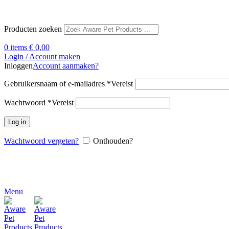
Producten zoeken
0
items
€
0,00
Login / Account maken
Inloggen
Account aanmaken?
Gebruikersnaam of e-mailadres
*
Vereist
Wachtwoord
*
Vereist
Log in
Wachtwoord vergeten?
Onthouden?
Menu