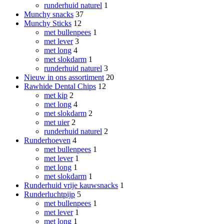
runderhuid naturel
1
Munchy snacks
37
Munchy Sticks
12
met bullenpees
1
met lever
3
met long
4
met slokdarm
1
runderhuid naturel
3
Nieuw in ons assortiment
20
Rawhide Dental Chips
12
met kip
2
met long
4
met slokdarm
2
met uier
2
runderhuid naturel
2
Runderhoeven
4
met bullenpees
1
met lever
1
met long
1
met slokdarm
1
Runderhuid vrije kauwsnacks
1
Runderluchtpijp
5
met bullenpees
1
met lever
1
met long
1