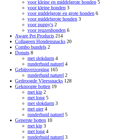
voor kleine en middelgrote honden
5
voor kleine honden
3
voor middelgrote en grote honden
6
voor middelgrote honden
3
voor puppy's
2
voor reuzenhonden
6
Aware Pet Products
214
Collageen Hondensnacks
20
Combo bundels
2
Donuts
8
met slokdarm
4
runderhuid naturel
4
Gebitsverzorging
165
runderhuid naturel
2
Gedroogde Vleessnacks
128
Geknoopte botten
19
met kip
2
met long
5
met slokdarm
3
met uier
4
runderhuid naturel
5
Geperste botten
10
met kip
3
met long
4
runderhuid naturel
3