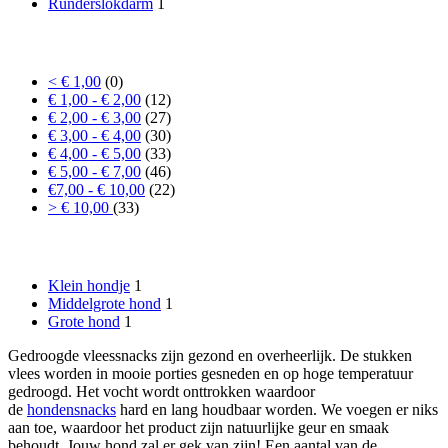
Runderslokdarm
1
Prijs
< € 1,00
(0)
€ 1,00 - € 2,00
(12)
€ 2,00 - € 3,00
(27)
€ 3,00 - € 4,00
(30)
€ 4,00 - € 5,00
(33)
€ 5,00 - € 7,00
(46)
€7,00 - € 10,00
(22)
> € 10,00
(33)
Formaat hond
Klein hondje
1
Middelgrote hond
1
Grote hond
1
Gedroogde vleessnacks zijn gezond en overheerlijk. De stukken
vlees worden in mooie porties gesneden en op hoge temperatuur
gedroogd. Het vocht wordt onttrokken waardoor
de
hondensnacks
hard en lang houdbaar worden. We voegen er niks
aan toe, waardoor het product zijn natuurlijke geur en smaak
behoudt. Jouw hond zal er gek van zijn! Een aantal van de