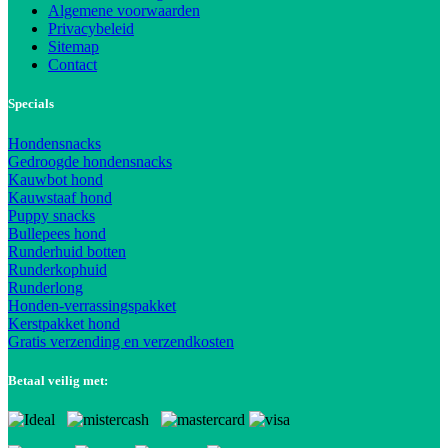
Algemene voorwaarden
Privacybeleid
Sitemap
Contact
Specials
Hondensnacks
Gedroogde hondensnacks
Kauwbot hond
Kauwstaaf hond
Puppy snacks
Bullepees hond
Runderhuid botten
Runderkophuid
Runderlong
Honden-verrassingspakket
Kerstpakket hond
Gratis verzending en verzendkosten
Betaal veilig met: