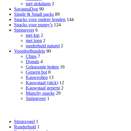
met slokdarm
2
SavannaDog
90
Single & Small packs
89
Snacks voor oudere honden
144
Snacks voor puppy’s
124
Springveer
6
met kip
2
met long
2
runderhuid naturel
2
Voordeelbundels
90
Chips
7
Donuts
4
Geknoopte botten
16
Geperst bot
8
Kauwrollen
13
Kauwstaaf (stick)
12
Kauwstaaf geperst
2
Munchy snacks
29
Springveer
1
Smaak
Struisvogel
1
Runderhuid
1