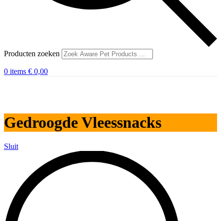
Producten zoeken
0
items
€
0,00
Gedroogde Vleessnacks
Sluit