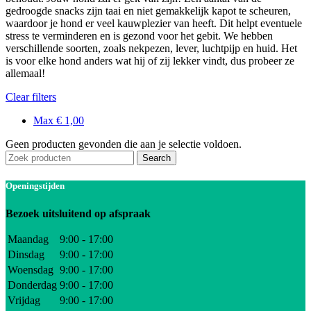
gedroogde snacks zijn taai en niet gemakkelijk kapot te scheuren,
waardoor je hond er veel kauwplezier van heeft. Dit helpt eventuele
stress te verminderen en is gezond voor het gebit. We hebben
verschillende soorten, zoals nekpezen, lever, luchtpijp en huid. Het
is voor elke hond anders wat hij of zij lekker vindt, dus probeer ze
allemaal!
Clear filters
Max
€
1,00
Geen producten gevonden die aan je selectie voldoen.
Search
Openingstijden
Bezoek uitsluitend op afspraak
Maandag
9:00 - 17:00
Dinsdag
9:00 - 17:00
Woensdag
9:00 - 17:00
Donderdag
9:00 - 17:00
Vrijdag
9:00 - 17:00