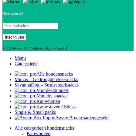
Nieuwsbrief
2025 Aware Pet Products - Argoa GmbH
Menu
Categorieën
Alle hondensnacks
Mimos – Gedroogde vleessnacks
SavannaDog – Struisvogelsnacks
Voordeelbundels
Munchy snacks
Kauwbotten
Kauwstaven / Sticks
Single & Small packs
Aware Boxen samengesteld
Alle categorieën hondensnacks
Kauwbotten