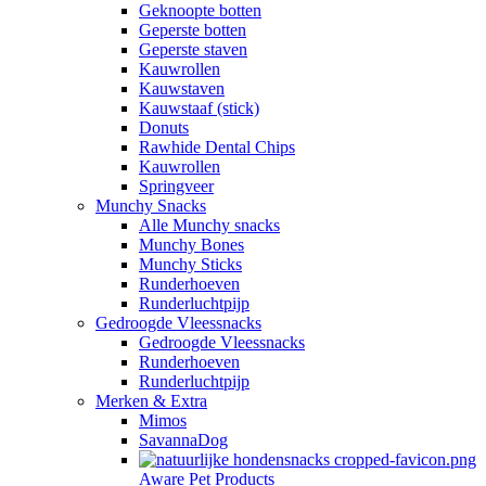
Geknoopte botten
Geperste botten
Geperste staven
Kauwrollen
Kauwstaven
Kauwstaaf (stick)
Donuts
Rawhide Dental Chips
Kauwrollen
Springveer
Munchy Snacks
Alle Munchy snacks
Munchy Bones
Munchy Sticks
Runderhoeven
Runderluchtpijp
Gedroogde Vleessnacks
Gedroogde Vleessnacks
Runderhoeven
Runderluchtpijp
Merken & Extra
Mimos
SavannaDog
Aware Pet Products