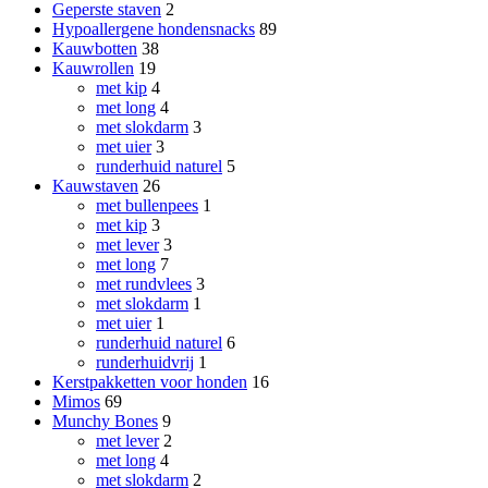
Geperste staven
2
Hypoallergene hondensnacks
89
Kauwbotten
38
Kauwrollen
19
met kip
4
met long
4
met slokdarm
3
met uier
3
runderhuid naturel
5
Kauwstaven
26
met bullenpees
1
met kip
3
met lever
3
met long
7
met rundvlees
3
met slokdarm
1
met uier
1
runderhuid naturel
6
runderhuidvrij
1
Kerstpakketten voor honden
16
Mimos
69
Munchy Bones
9
met lever
2
met long
4
met slokdarm
2