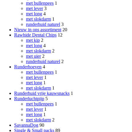
met bullenpees
1
met lever
3
met long
4
met slokdarm
1
runderhuid naturel
3
Nieuw in ons assortiment
20
Rawhide Dental Chips
12
met kip
2
met long
4
met slokdarm
2
met uier
2
runderhuid naturel
2
Runderhoeven
4
met bullenpees
1
met lever
1
met long
1
met slokdarm
1
Runderhuid vrije kauwsnacks
1
Runderluchtpijp
5
met bullenpees
1
met lever
1
met long
1
met slokdarm
2
SavannaDog
90
Single & Small packs
89