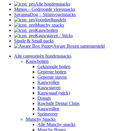
Alle hondensnacks
Mimos – Gedroogde vleessnacks
SavannaDog – Struisvogelsnacks
Voordeelbundels
Munchy snacks
Kauwbotten
Kauwstaven / Sticks
Single & Small packs
Aware Boxen samengesteld
Alle categorieën hondensnacks
Kauwbotten
Geknoopte botten
Geperste botten
Geperste staven
Kauwrollen
Kauwstaven
Kauwstaaf (stick)
Donuts
Rawhide Dental Chips
Kauwrollen
Springveer
Munchy Snacks
Alle Munchy snacks
Munchy Bones