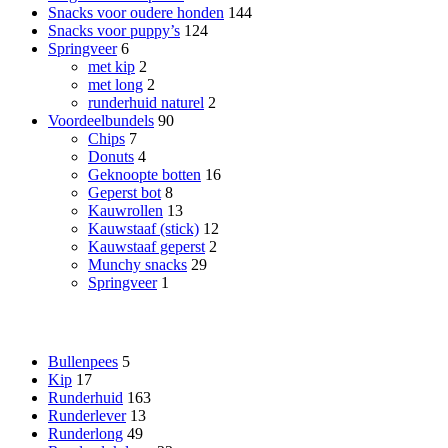
Snacks voor oudere honden
144
Snacks voor puppy’s
124
Springveer
6
met kip
2
met long
2
runderhuid naturel
2
Voordeelbundels
90
Chips
7
Donuts
4
Geknoopte botten
16
Geperst bot
8
Kauwrollen
13
Kauwstaaf (stick)
12
Kauwstaaf geperst
2
Munchy snacks
29
Springveer
1
Smaak
Bullenpees
5
Kip
17
Runderhuid
163
Runderlever
13
Runderlong
49