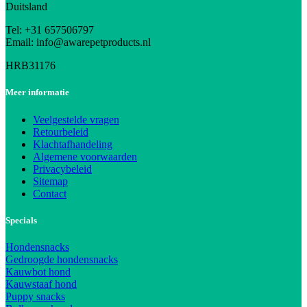
Duitsland
Tel: +31 657506797
Email: info@awarepetproducts.nl
HRB31176
Meer informatie
Veelgestelde vragen
Retourbeleid
Klachtafhandeling
Algemene voorwaarden
Privacybeleid
Sitemap
Contact
Specials
Hondensnacks
Gedroogde hondensnacks
Kauwbot hond
Kauwstaaf hond
Puppy snacks