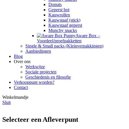
Donuts
Geperst bot
Kauwrollen
Kauwstaaf (stick)
Kauwstaaf geperst
Munchy snacks
Aware Box –
Voordeel/proefpakketten
Single & Small packs (Kleinverpakkingen)
Aanbiedingen
Blog
Over ons
Werkwijze
Sociale projecten
Geschiedenis en filosofie
Verkooppunt worden?
Contact
Winkelmandje
Sluit
Selecteer een Afleverpunt