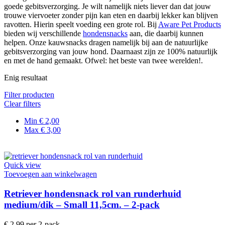
goede gebitsverzorging. Je wilt namelijk niets liever dan dat jouw
trouwe viervoeter zonder pijn kan eten en daarbij lekker kan blijven
ravotten. Hierin speelt voeding een grote rol. Bij
Aware Pet Products
bieden wij verschillende
hondensnacks
aan, die daarbij kunnen
helpen. Onze kauwsnacks dragen namelijk bij aan de natuurlijke
gebitsverzorging van jouw hond. Daarnaast zijn ze 100% natuurlijk
en met de hand gemaakt. Ofwel: het beste van twee werelden!.
Enig resultaat
Filter producten
Clear filters
Min
€
2,00
Max
€
3,00
Quick view
Toevoegen aan winkelwagen
Retriever hondensnack rol van runderhuid
medium/dik – Small 11,5cm. – 2-pack
€
2,99
per 2-pack