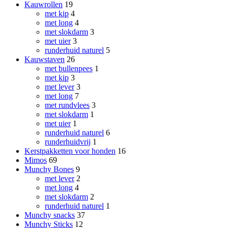
Kauwrollen
19
met kip
4
met long
4
met slokdarm
3
met uier
3
runderhuid naturel
5
Kauwstaven
26
met bullenpees
1
met kip
3
met lever
3
met long
7
met rundvlees
3
met slokdarm
1
met uier
1
runderhuid naturel
6
runderhuidvrij
1
Kerstpakketten voor honden
16
Mimos
69
Munchy Bones
9
met lever
2
met long
4
met slokdarm
2
runderhuid naturel
1
Munchy snacks
37
Munchy Sticks
12