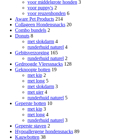
voor middelgrote honden
3
voor puppy's
2
voor reuzenhonden
6
Aware Pet Products
214
Collageen Hondensnacks
20
Combo bundels
2
Donuts
8
met slokdarm
4
runderhuid naturel
4
Gebitsverzorging
165
runderhuid naturel
2
Gedroogde Vleessnacks
128
Geknoopte botten
19
met kip
2
met long
5
met slokdarm
3
met uier
4
runderhuid naturel
5
Geperste botten
10
met kip
3
met long
4
runderhuid naturel
3
Geperste staven
2
Hypoallergene hondensnacks
89
Kauwbotten
38