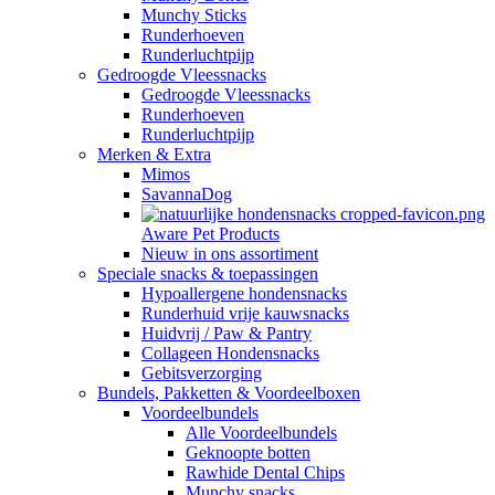
Munchy Sticks
Runderhoeven
Runderluchtpijp
Gedroogde Vleessnacks
Gedroogde Vleessnacks
Runderhoeven
Runderluchtpijp
Merken & Extra
Mimos
SavannaDog
Aware Pet Products
Nieuw in ons assortiment
Speciale snacks & toepassingen
Hypoallergene hondensnacks
Runderhuid vrije kauwsnacks
Huidvrij / Paw & Pantry
Collageen Hondensnacks
Gebitsverzorging
Bundels, Pakketten & Voordeelboxen
Voordeelbundels
Alle Voordeelbundels
Geknoopte botten
Rawhide Dental Chips
Munchy snacks