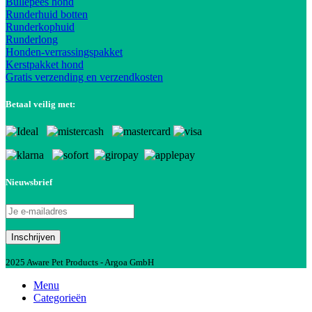
Bullepees hond
Runderhuid botten
Runderkophuid
Runderlong
Honden-verrassingspakket
Kerstpakket hond
Gratis verzending en verzendkosten
Betaal veilig met:
Nieuwsbrief
2025 Aware Pet Products - Argoa GmbH
Menu
Categorieën