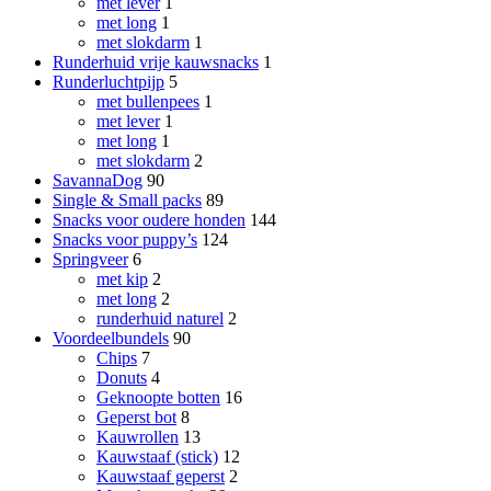
met lever
1
met long
1
met slokdarm
1
Runderhuid vrije kauwsnacks
1
Runderluchtpijp
5
met bullenpees
1
met lever
1
met long
1
met slokdarm
2
SavannaDog
90
Single & Small packs
89
Snacks voor oudere honden
144
Snacks voor puppy’s
124
Springveer
6
met kip
2
met long
2
runderhuid naturel
2
Voordeelbundels
90
Chips
7
Donuts
4
Geknoopte botten
16
Geperst bot
8
Kauwrollen
13
Kauwstaaf (stick)
12
Kauwstaaf geperst
2