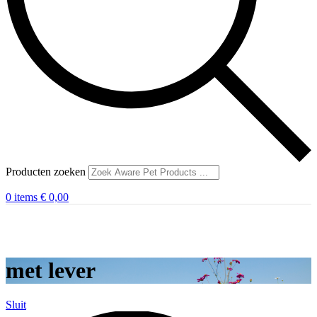
Producten zoeken
0
items
€
0,00
met lever
Sluit