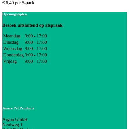
€
6,49
per 5-pack
Openingstijden
Bezoek uitsluitend op afspraak
Maandag
9:00 - 17:00
Dinsdag
9:00 - 17:00
Woensdag
9:00 - 17:00
Donderdag
9:00 - 17:00
Vrijdag
9:00 - 17:00
Aware Pet Products
Argoa GmbH
Neulweg 1