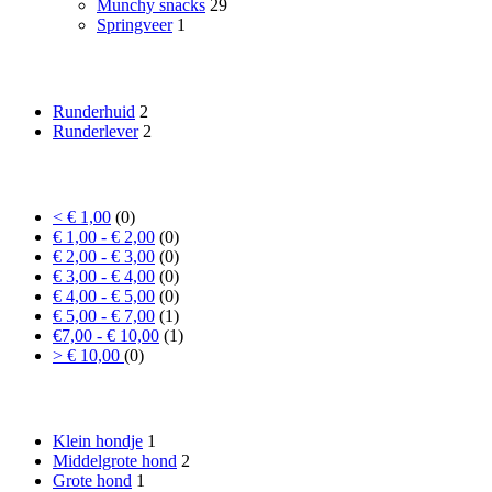
Munchy snacks
29
Springveer
1
Smaak
Runderhuid
2
Runderlever
2
Prijs
< € 1,00
(0)
€ 1,00 - € 2,00
(0)
€ 2,00 - € 3,00
(0)
€ 3,00 - € 4,00
(0)
€ 4,00 - € 5,00
(0)
€ 5,00 - € 7,00
(1)
€7,00 - € 10,00
(1)
> € 10,00
(0)
Formaat hond
Klein hondje
1
Middelgrote hond
2
Grote hond
1