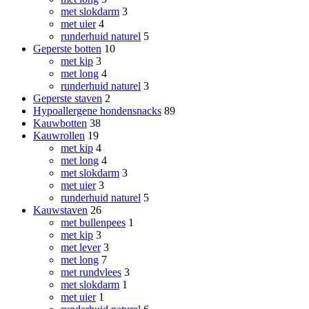
met slokdarm
3
met uier
4
runderhuid naturel
5
Geperste botten
10
met kip
3
met long
4
runderhuid naturel
3
Geperste staven
2
Hypoallergene hondensnacks
89
Kauwbotten
38
Kauwrollen
19
met kip
4
met long
4
met slokdarm
3
met uier
3
runderhuid naturel
5
Kauwstaven
26
met bullenpees
1
met kip
3
met lever
3
met long
7
met rundvlees
3
met slokdarm
1
met uier
1