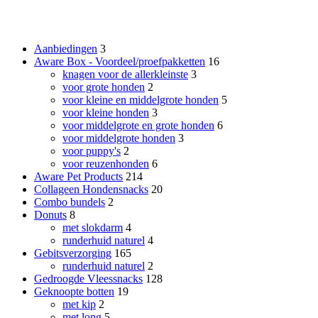
Productcategorieën
Aanbiedingen
3
Aware Box - Voordeel/proefpakketten
16
knagen voor de allerkleinste
3
voor grote honden
2
voor kleine en middelgrote honden
5
voor kleine honden
3
voor middelgrote en grote honden
6
voor middelgrote honden
3
voor puppy's
2
voor reuzenhonden
6
Aware Pet Products
214
Collageen Hondensnacks
20
Combo bundels
2
Donuts
8
met slokdarm
4
runderhuid naturel
4
Gebitsverzorging
165
runderhuid naturel
2
Gedroogde Vleessnacks
128
Geknoopte botten
19
met kip
2
met long
5