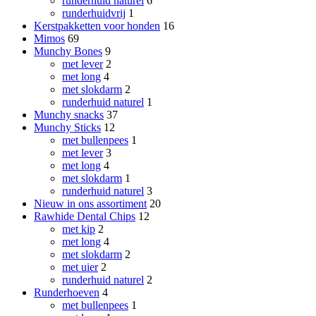
runderhuid naturel
6
runderhuidvrij
1
Kerstpakketten voor honden
16
Mimos
69
Munchy Bones
9
met lever
2
met long
4
met slokdarm
2
runderhuid naturel
1
Munchy snacks
37
Munchy Sticks
12
met bullenpees
1
met lever
3
met long
4
met slokdarm
1
runderhuid naturel
3
Nieuw in ons assortiment
20
Rawhide Dental Chips
12
met kip
2
met long
4
met slokdarm
2
met uier
2
runderhuid naturel
2
Runderhoeven
4
met bullenpees
1