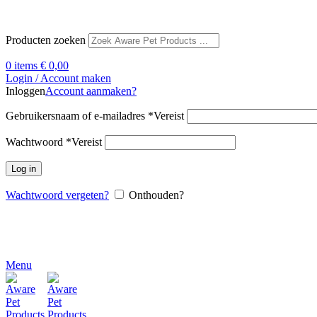
Producten zoeken
0
items
€
0,00
Login / Account maken
Inloggen
Account aanmaken?
Gebruikersnaam of e-mailadres
*
Vereist
Wachtwoord
*
Vereist
Log in
Wachtwoord vergeten?
Onthouden?
Menu