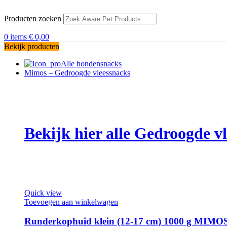
Producten zoeken
0
items
€
0,00
Bekijk producten
Alle hondensnacks
Mimos – Gedroogde vleessnacks
Bekijk hier alle Gedroogde 
Quick view
Toevoegen aan winkelwagen
Runderkophuid klein (12-17 cm) 1000 g MIMO