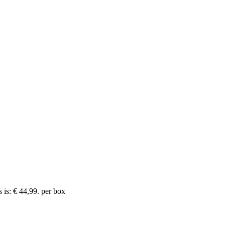
 is: € 44,99.
per box