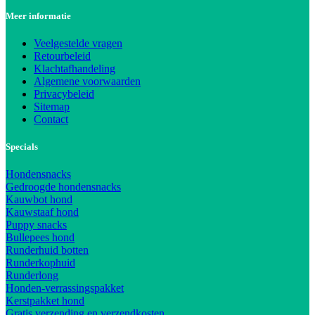
Meer informatie
Veelgestelde vragen
Retourbeleid
Klachtafhandeling
Algemene voorwaarden
Privacybeleid
Sitemap
Contact
Specials
Hondensnacks
Gedroogde hondensnacks
Kauwbot hond
Kauwstaaf hond
Puppy snacks
Bullepees hond
Runderhuid botten
Runderkophuid
Runderlong
Honden-verrassingspakket
Kerstpakket hond
Gratis verzending en verzendkosten