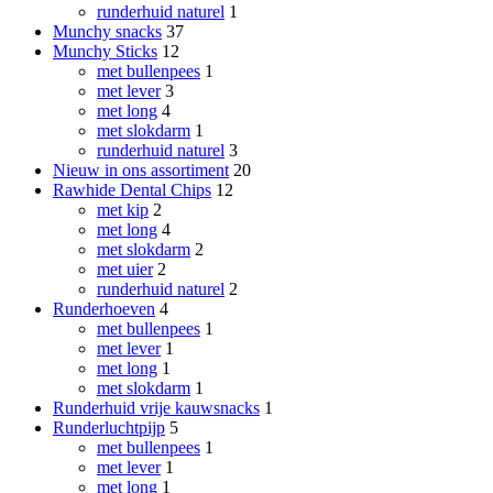
runderhuid naturel
1
Munchy snacks
37
Munchy Sticks
12
met bullenpees
1
met lever
3
met long
4
met slokdarm
1
runderhuid naturel
3
Nieuw in ons assortiment
20
Rawhide Dental Chips
12
met kip
2
met long
4
met slokdarm
2
met uier
2
runderhuid naturel
2
Runderhoeven
4
met bullenpees
1
met lever
1
met long
1
met slokdarm
1
Runderhuid vrije kauwsnacks
1
Runderluchtpijp
5
met bullenpees
1
met lever
1
met long
1