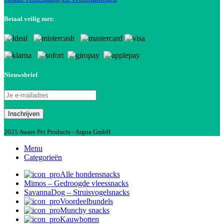
Betaal veilig met:
Nieuwsbrief
2025 Aware Pet Products - Argoa GmbH
Menu
Categorieën
Alle hondensnacks
Mimos – Gedroogde vleessnacks
SavannaDog – Struisvogelsnacks
Voordeelbundels
Munchy snacks
Kauwbotten