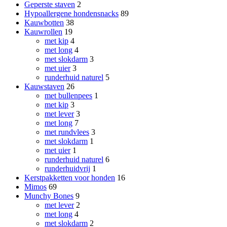
Geperste staven
2
Hypoallergene hondensnacks
89
Kauwbotten
38
Kauwrollen
19
met kip
4
met long
4
met slokdarm
3
met uier
3
runderhuid naturel
5
Kauwstaven
26
met bullenpees
1
met kip
3
met lever
3
met long
7
met rundvlees
3
met slokdarm
1
met uier
1
runderhuid naturel
6
runderhuidvrij
1
Kerstpakketten voor honden
16
Mimos
69
Munchy Bones
9
met lever
2
met long
4
met slokdarm
2