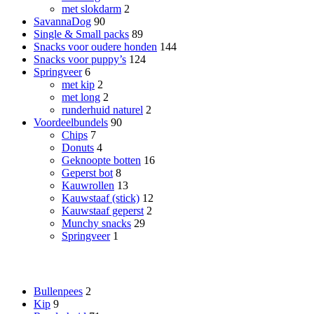
met slokdarm
2
SavannaDog
90
Single & Small packs
89
Snacks voor oudere honden
144
Snacks voor puppy’s
124
Springveer
6
met kip
2
met long
2
runderhuid naturel
2
Voordeelbundels
90
Chips
7
Donuts
4
Geknoopte botten
16
Geperst bot
8
Kauwrollen
13
Kauwstaaf (stick)
12
Kauwstaaf geperst
2
Munchy snacks
29
Springveer
1
Smaak
Bullenpees
2
Kip
9