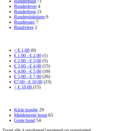
Runderhuid
71
Runderlever
4
Runderlong
21
Runderslokdarm
9
Runderuier
7
Rundvlees
2
Prijs
< € 1,00
(0)
€ 1,00 - € 2,00
(1)
€ 2,00 - € 3,00
(5)
€ 3,00 - € 4,00
(15)
€ 4,00 - € 5,00
(19)
€ 5,00 - € 7,00
(26)
€7,00 - € 10,00
(23)
> € 10,00
(15)
Formaat hond
Klein hondje
29
Middelgrote hond
63
Grote hond
54
Toont alle 4 resultaten
Gesorteerd op populariteit