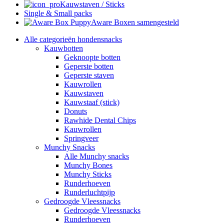
Kauwstaven / Sticks
Single & Small packs
Aware Boxen samengesteld
Alle categorieën hondensnacks
Kauwbotten
Geknoopte botten
Geperste botten
Geperste staven
Kauwrollen
Kauwstaven
Kauwstaaf (stick)
Donuts
Rawhide Dental Chips
Kauwrollen
Springveer
Munchy Snacks
Alle Munchy snacks
Munchy Bones
Munchy Sticks
Runderhoeven
Runderluchtpijp
Gedroogde Vleessnacks
Gedroogde Vleessnacks
Runderhoeven