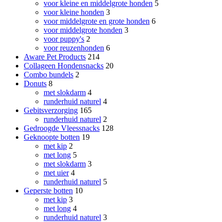
voor kleine en middelgrote honden
5
voor kleine honden
3
voor middelgrote en grote honden
6
voor middelgrote honden
3
voor puppy's
2
voor reuzenhonden
6
Aware Pet Products
214
Collageen Hondensnacks
20
Combo bundels
2
Donuts
8
met slokdarm
4
runderhuid naturel
4
Gebitsverzorging
165
runderhuid naturel
2
Gedroogde Vleessnacks
128
Geknoopte botten
19
met kip
2
met long
5
met slokdarm
3
met uier
4
runderhuid naturel
5
Geperste botten
10
met kip
3
met long
4
runderhuid naturel
3