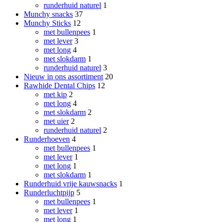
runderhuid naturel
1
Munchy snacks
37
Munchy Sticks
12
met bullenpees
1
met lever
3
met long
4
met slokdarm
1
runderhuid naturel
3
Nieuw in ons assortiment
20
Rawhide Dental Chips
12
met kip
2
met long
4
met slokdarm
2
met uier
2
runderhuid naturel
2
Runderhoeven
4
met bullenpees
1
met lever
1
met long
1
met slokdarm
1
Runderhuid vrije kauwsnacks
1
Runderluchtpijp
5
met bullenpees
1
met lever
1
met long
1