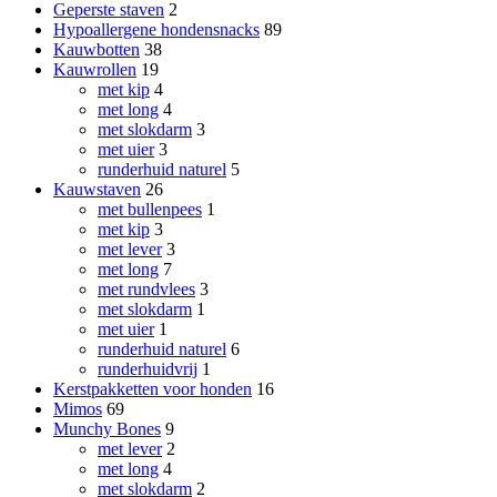
Geperste staven
2
Hypoallergene hondensnacks
89
Kauwbotten
38
Kauwrollen
19
met kip
4
met long
4
met slokdarm
3
met uier
3
runderhuid naturel
5
Kauwstaven
26
met bullenpees
1
met kip
3
met lever
3
met long
7
met rundvlees
3
met slokdarm
1
met uier
1
runderhuid naturel
6
runderhuidvrij
1
Kerstpakketten voor honden
16
Mimos
69
Munchy Bones
9
met lever
2
met long
4
met slokdarm
2