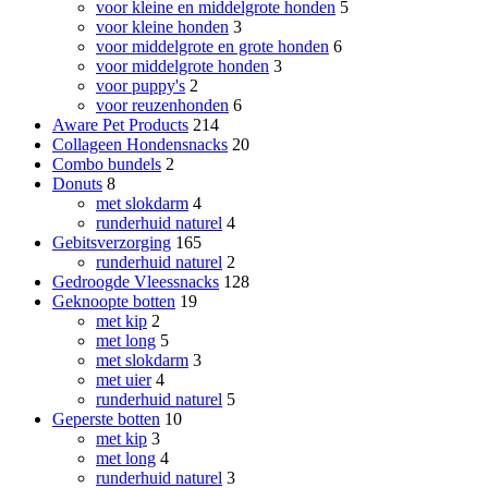
voor kleine en middelgrote honden
5
voor kleine honden
3
voor middelgrote en grote honden
6
voor middelgrote honden
3
voor puppy's
2
voor reuzenhonden
6
Aware Pet Products
214
Collageen Hondensnacks
20
Combo bundels
2
Donuts
8
met slokdarm
4
runderhuid naturel
4
Gebitsverzorging
165
runderhuid naturel
2
Gedroogde Vleessnacks
128
Geknoopte botten
19
met kip
2
met long
5
met slokdarm
3
met uier
4
runderhuid naturel
5
Geperste botten
10
met kip
3
met long
4
runderhuid naturel
3