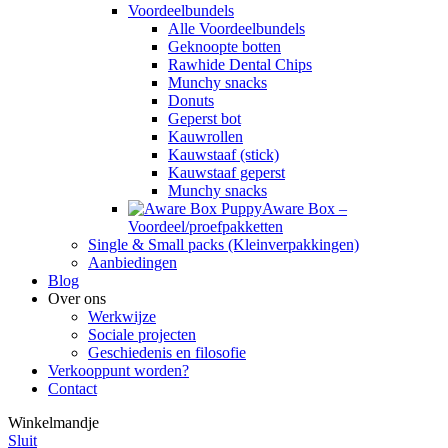
Voordeelbundels
Alle Voordeelbundels
Geknoopte botten
Rawhide Dental Chips
Munchy snacks
Donuts
Geperst bot
Kauwrollen
Kauwstaaf (stick)
Kauwstaaf geperst
Munchy snacks
Aware Box –
Voordeel/proefpakketten
Single & Small packs (Kleinverpakkingen)
Aanbiedingen
Blog
Over ons
Werkwijze
Sociale projecten
Geschiedenis en filosofie
Verkooppunt worden?
Contact
Winkelmandje
Sluit