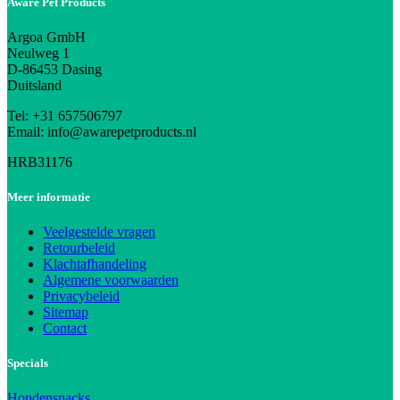
Aware Pet Products
Argoa GmbH
Neulweg 1
D-86453 Dasing
Duitsland
Tel: +31 657506797
Email: info@awarepetproducts.nl
HRB31176
Meer informatie
Veelgestelde vragen
Retourbeleid
Klachtafhandeling
Algemene voorwaarden
Privacybeleid
Sitemap
Contact
Specials
Hondensnacks