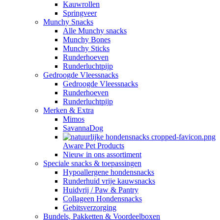
Kauwrollen
Springveer
Munchy Snacks
Alle Munchy snacks
Munchy Bones
Munchy Sticks
Runderhoeven
Runderluchtpijp
Gedroogde Vleessnacks
Gedroogde Vleessnacks
Runderhoeven
Runderluchtpijp
Merken & Extra
Mimos
SavannaDog
Aware Pet Products
Nieuw in ons assortiment
Speciale snacks & toepassingen
Hypoallergene hondensnacks
Runderhuid vrije kauwsnacks
Huidvrij / Paw & Pantry
Collageen Hondensnacks
Gebitsverzorging
Bundels, Pakketten & Voordeelboxen