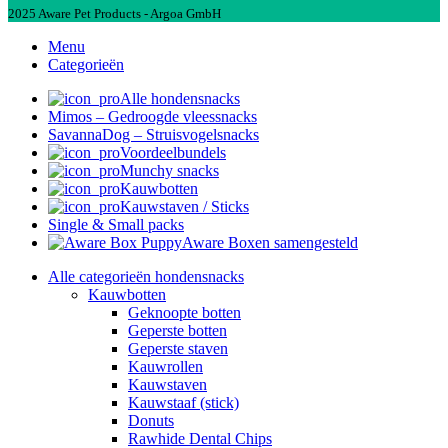
2025 Aware Pet Products - Argoa GmbH
Menu
Categorieën
Alle hondensnacks
Mimos – Gedroogde vleessnacks
SavannaDog – Struisvogelsnacks
Voordeelbundels
Munchy snacks
Kauwbotten
Kauwstaven / Sticks
Single & Small packs
Aware Boxen samengesteld
Alle categorieën hondensnacks
Kauwbotten
Geknoopte botten
Geperste botten
Geperste staven
Kauwrollen
Kauwstaven
Kauwstaaf (stick)
Donuts
Rawhide Dental Chips