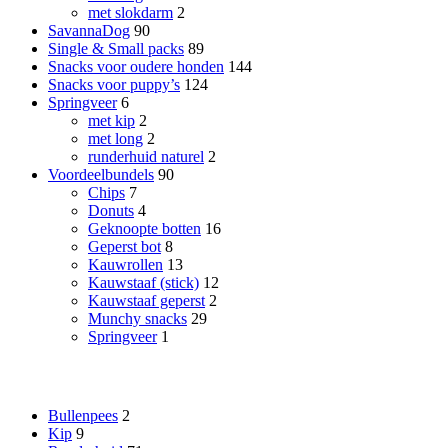
met slokdarm
2
SavannaDog
90
Single & Small packs
89
Snacks voor oudere honden
144
Snacks voor puppy’s
124
Springveer
6
met kip
2
met long
2
runderhuid naturel
2
Voordeelbundels
90
Chips
7
Donuts
4
Geknoopte botten
16
Geperst bot
8
Kauwrollen
13
Kauwstaaf (stick)
12
Kauwstaaf geperst
2
Munchy snacks
29
Springveer
1
Smaak
Bullenpees
2
Kip
9