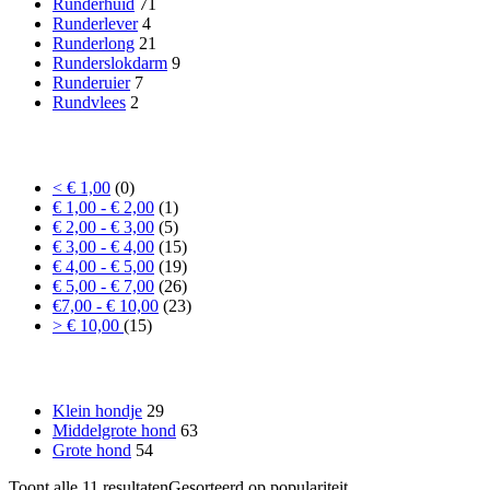
Runderhuid
71
Runderlever
4
Runderlong
21
Runderslokdarm
9
Runderuier
7
Rundvlees
2
Prijs
< € 1,00
(0)
€ 1,00 - € 2,00
(1)
€ 2,00 - € 3,00
(5)
€ 3,00 - € 4,00
(15)
€ 4,00 - € 5,00
(19)
€ 5,00 - € 7,00
(26)
€7,00 - € 10,00
(23)
> € 10,00
(15)
Formaat hond
Klein hondje
29
Middelgrote hond
63
Grote hond
54
Toont alle 11 resultaten
Gesorteerd op populariteit