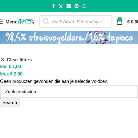
0
Menu
€
0,0
98,4% struisvogeldarm/1,6% tapioca
Clear filters
Min
€
1,00
Max
€
2,00
Geen producten gevonden die aan je selectie voldoen.
Search