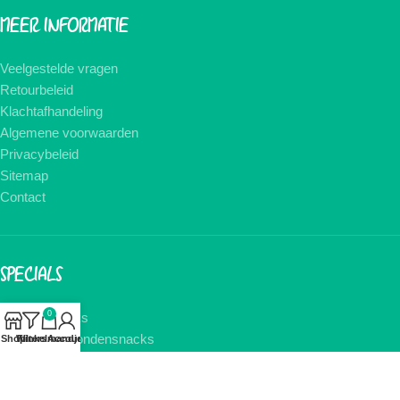
MEER INFORMATIE
Veelgestelde vragen
Retourbeleid
Klachtafhandeling
Algemene voorwaarden
Privacybeleid
Sitemap
Contact
SPECIALS
0
Hondensnacks
Gedroogde hondensnacks
Shop
Winkelmandje
Filters
Account
Kauwbot hond
Kauwstaaf hond