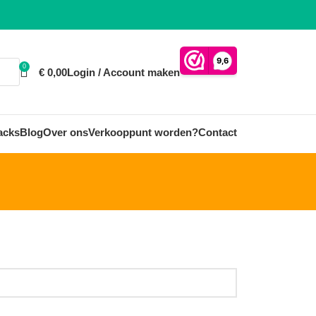
0
€
0,00
Login / Account maken
acks
Blog
Over ons
Verkooppunt worden?
Contact