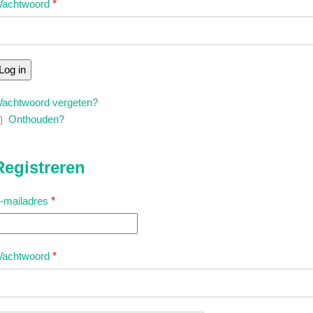
achtwoord
*
Log in
achtwoord vergeten?
Onthouden?
Registreren
-mailadres
*
achtwoord
*