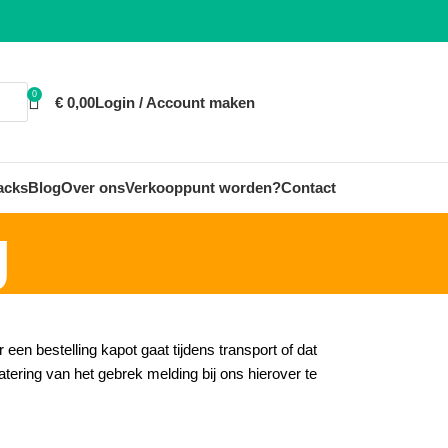
0
€
0,00
Login / Account maken
acks
Blog
Over ons
Verkooppunt worden?
Contact
g
en bestelling kapot gaat tijdens transport of dat
ering van het gebrek melding bij ons hierover te