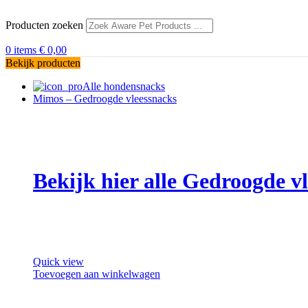
Producten zoeken
0
items
€
0,00
Bekijk producten
Alle hondensnacks
Mimos – Gedroogde vleessnacks
Bekijk hier alle Gedroogde 
Quick view
Toevoegen aan winkelwagen