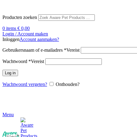
Producten zoeken
0
items
€
0,00
Login / Account maken
Inloggen
Account aanmaken?
Gebruikersnaam of e-mailadres
*
Vereist
Wachtwoord
*
Vereist
Log in
Wachtwoord vergeten?
Onthouden?
Menu