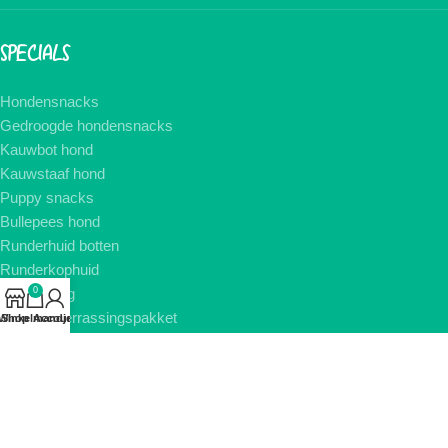
SPECIALS
Hondensnacks
Gedroogde hondensnacks
Kauwbot hond
Kauwstaaf hond
Puppy snacks
Bullepees hond
Runderhuid botten
Runderkophuid
Runderlong
0
Honden-verrassingspakket
Winkelmandje
Shop
Account
Kerstpakket hond
Gratis verzending en verzendkosten
BETAAL VEILIG MET: