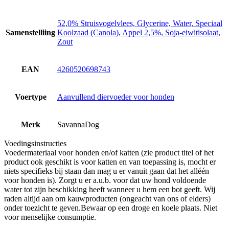
52,0% Struisvogelvlees, Glycerine, Water, Speciaal
Samenstelliing
Koolzaad (Canola), Appel 2,5%, Soja-eiwitisolaat,
Zout
EAN
4260520698743
Voertype
Aanvullend diervoeder voor honden
Merk
SavannaDog
Voedingsinstructies
Voedermateriaal voor honden en/of katten (zie product titel of het
product ook geschikt is voor katten en van toepassing is, mocht er
niets specifieks bij staan dan mag u er vanuit gaan dat het alléén
voor honden is). Zorgt u er a.u.b. voor dat uw hond voldoende
water tot zijn beschikking heeft wanneer u hem een bot geeft. Wij
raden altijd aan om kauwproducten (ongeacht van ons of elders)
onder toezicht te geven.Bewaar op een droge en koele plaats. Niet
voor menselijke consumptie.