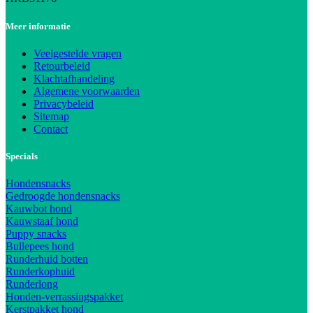
Meer informatie
Veelgestelde vragen
Retourbeleid
Klachtafhandeling
Algemene voorwaarden
Privacybeleid
Sitemap
Contact
Specials
Hondensnacks
Gedroogde hondensnacks
Kauwbot hond
Kauwstaaf hond
Puppy snacks
Bullepees hond
Runderhuid botten
Runderkophuid
Runderlong
Honden-verrassingspakket
Kerstpakket hond