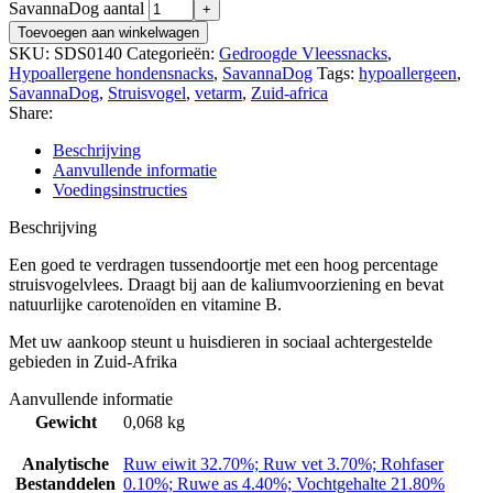
SavannaDog aantal
Toevoegen aan winkelwagen
SKU:
SDS0140
Categorieën:
Gedroogde Vleessnacks
,
Hypoallergene hondensnacks
,
SavannaDog
Tags:
hypoallergeen
,
SavannaDog
,
Struisvogel
,
vetarm
,
Zuid-africa
Share:
Beschrijving
Aanvullende informatie
Voedingsinstructies
Beschrijving
Een goed te verdragen tussendoortje met een hoog percentage
struisvogelvlees. Draagt bij aan de kaliumvoorziening en bevat
natuurlijke carotenoïden en vitamine B.
Met uw aankoop steunt u huisdieren in sociaal achtergestelde
gebieden in Zuid-Afrika
Aanvullende informatie
Gewicht
0,068 kg
Analytische
Ruw eiwit 32.70%; Ruw vet 3.70%; Rohfaser
Bestanddelen
0.10%; Ruwe as 4.40%; Vochtgehalte 21.80%