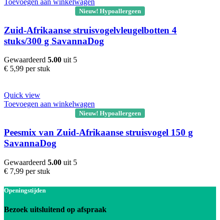
Toevoegen aan winkelwagen
Nieuw! Hypoallergeen
Zuid-Afrikaanse struisvogelvleugelbotten 4
stuks/300 g SavannaDog
Gewaardeerd
5.00
uit 5
€
5,99
per stuk
Quick view
Toevoegen aan winkelwagen
Nieuw! Hypoallergeen
Peesmix van Zuid-Afrikaanse struisvogel 150 g
SavannaDog
Gewaardeerd
5.00
uit 5
€
7,99
per stuk
Openingstijden
Bezoek uitsluitend op afspraak