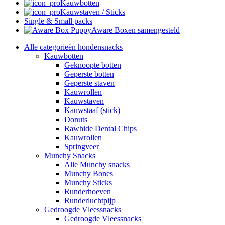
Kauwbotten
Kauwstaven / Sticks
Single & Small packs
Aware Boxen samengesteld
Alle categorieën hondensnacks
Kauwbotten
Geknoopte botten
Geperste botten
Geperste staven
Kauwrollen
Kauwstaven
Kauwstaaf (stick)
Donuts
Rawhide Dental Chips
Kauwrollen
Springveer
Munchy Snacks
Alle Munchy snacks
Munchy Bones
Munchy Sticks
Runderhoeven
Runderluchtpijp
Gedroogde Vleessnacks
Gedroogde Vleessnacks