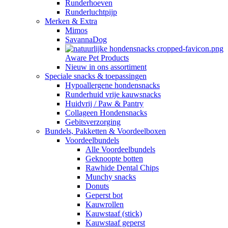
Runderhoeven
Runderluchtpijp
Merken & Extra
Mimos
SavannaDog
Aware Pet Products
Nieuw in ons assortiment
Speciale snacks & toepassingen
Hypoallergene hondensnacks
Runderhuid vrije kauwsnacks
Huidvrij / Paw & Pantry
Collageen Hondensnacks
Gebitsverzorging
Bundels, Pakketten & Voordeelboxen
Voordeelbundels
Alle Voordeelbundels
Geknoopte botten
Rawhide Dental Chips
Munchy snacks
Donuts
Geperst bot
Kauwrollen
Kauwstaaf (stick)
Kauwstaaf geperst