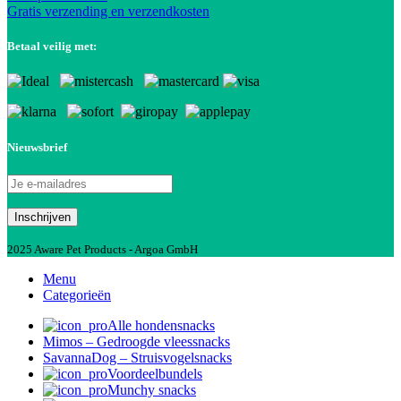
Gratis verzending en verzendkosten
Betaal veilig met:
Nieuwsbrief
2025 Aware Pet Products - Argoa GmbH
Menu
Categorieën
Alle hondensnacks
Mimos – Gedroogde vleessnacks
SavannaDog – Struisvogelsnacks
Voordeelbundels
Munchy snacks