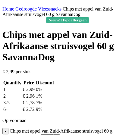
Home
Gedroogde Vleessnacks
Chips met appel van Zuid-
Afrikaanse struisvogel 60 g SavannaDog
Nieuw! Hypoallergeen
Chips met appel van Zuid-
Afrikaanse struisvogel 60 g
SavannaDog
€
2,99
per stuk
Quantity
Price
Discount
1
€
2,99
0%
2
€
2,96
1%
3-5
€
2,78
7%
6+
€
2,72
9%
Op voorraad
Chips met appel van Zuid-Afrikaanse struisvogel 60 g