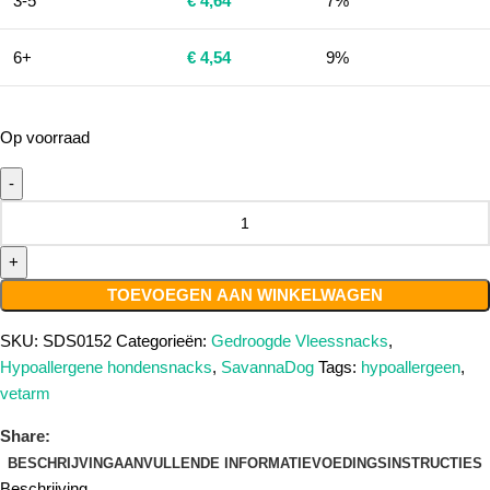
3-5
€
4,64
7%
6+
€
4,54
9%
Op voorraad
TOEVOEGEN AAN WINKELWAGEN
SKU:
SDS0152
Categorieën:
Gedroogde Vleessnacks
,
Hypoallergene hondensnacks
,
SavannaDog
Tags:
hypoallergeen
,
vetarm
Share:
BESCHRIJVING
AANVULLENDE INFORMATIE
VOEDINGSINSTRUCTIES
Beschrijving