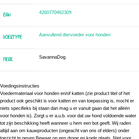
4260770462309
EAN
Aanvullend diervoeder voor honden
VOERTYPE
SavannaDog
MERK
Voedingsinstructies
Voedermateriaal voor honden en/of katten (zie product titel of het
product ook geschikt is voor katten en van toepassing is, mocht er
niets specifieks bij staan dan mag u er vanuit gaan dat het alléén
voor honden is). Zorgt u er a.u.b. voor dat uw hond voldoende water
tot zijn beschikking heeft wanneer u hem een bot geeft. Wij raden
altijd aan om kauwproducten (ongeacht van ons of elders) onder
toezicht te geven.Bewaar op een droge en koele plaats. Niet voor