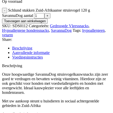
Op voorraad
Schlund stukken Zuid-Afrikaanse struisvogel 120 g
SavannaDog aantal
Toevoegen aan winkelwagen
SKU:
SDS0112
Categorieën:
Gedroogde Vleessnacks
,
Hypoallergene hondensnacks
,
SavannaDog
Tags:
hypoallergeen
,
vetarm
Share:
Beschrijving
Aanvullende informatie
Voedingsinstructies
Beschrijving
Onze hoogwaardige SavannaDog struisvogelkauwsnacks zijn zeer
goed te verdragen en bevatten weinig vitaminen. Hierdoor zijn ze
ook geschikt voor honden met voedselallergieën en honden met
overgewicht. Ideaal kauwplezier voor alle leeftijden en
hondenrassen.
Met uw aankoop steunt u huisdieren in sociaal achtergestelde
gebieden in Zuid-Afrika