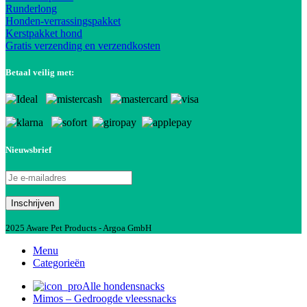
Runderlong
Honden-verrassingspakket
Kerstpakket hond
Gratis verzending en verzendkosten
Betaal veilig met:
Nieuwsbrief
2025 Aware Pet Products - Argoa GmbH
Menu
Categorieën
Alle hondensnacks
Mimos – Gedroogde vleessnacks