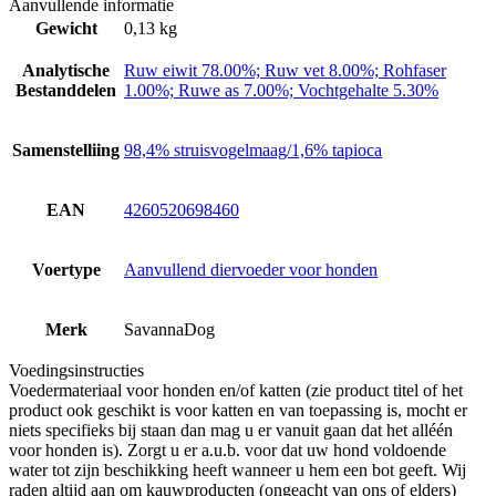
Aanvullende informatie
Gewicht
0,13 kg
Analytische
Ruw eiwit 78.00%; Ruw vet 8.00%; Rohfaser
Bestanddelen
1.00%; Ruwe as 7.00%; Vochtgehalte 5.30%
Samenstelliing
98,4% struisvogelmaag/1,6% tapioca
EAN
4260520698460
Voertype
Aanvullend diervoeder voor honden
Merk
SavannaDog
Voedingsinstructies
Voedermateriaal voor honden en/of katten (zie product titel of het
product ook geschikt is voor katten en van toepassing is, mocht er
niets specifieks bij staan dan mag u er vanuit gaan dat het alléén
voor honden is). Zorgt u er a.u.b. voor dat uw hond voldoende
water tot zijn beschikking heeft wanneer u hem een bot geeft. Wij
raden altijd aan om kauwproducten (ongeacht van ons of elders)