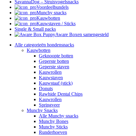
SavannaDog – Struisvogelsnacks
Voordeelbundels
Munchy snacks
Kauwbotten
Kauwstaven / Sticks
Single & Small packs
Aware Boxen samengesteld
Alle categorieën hondensnacks
Kauwbotten
Geknoopte botten
Geperste botten
Geperste staven
Kauwrollen
Kauwstaven
Kauwstaaf (stick)
Donuts
Rawhide Dental Chips
Kauwrollen
Springveer
Munchy Snacks
Alle Munchy snacks
Munchy Bones
Munchy Sticks
Runderhoeven