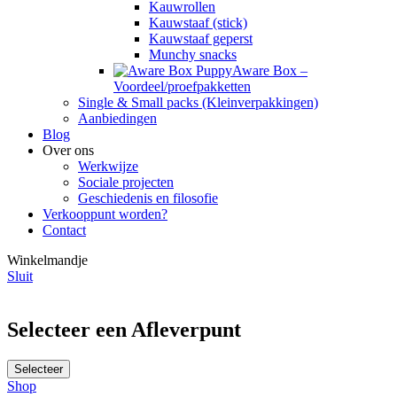
Kauwrollen
Kauwstaaf (stick)
Kauwstaaf geperst
Munchy snacks
Aware Box –
Voordeel/proefpakketten
Single & Small packs (Kleinverpakkingen)
Aanbiedingen
Blog
Over ons
Werkwijze
Sociale projecten
Geschiedenis en filosofie
Verkooppunt worden?
Contact
Winkelmandje
Sluit
Selecteer een Afleverpunt
Selecteer
Shop