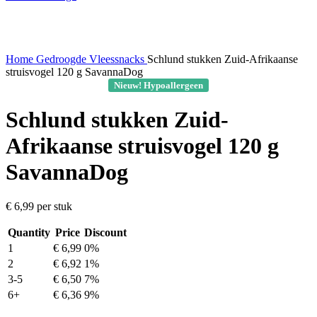
Home
Gedroogde Vleessnacks
Schlund stukken Zuid-Afrikaanse
struisvogel 120 g SavannaDog
Nieuw! Hypoallergeen
Schlund stukken Zuid-
Afrikaanse struisvogel 120 g
SavannaDog
€
6,99
per stuk
Quantity
Price
Discount
1
€
6,99
0%
2
€
6,92
1%
3-5
€
6,50
7%
6+
€
6,36
9%