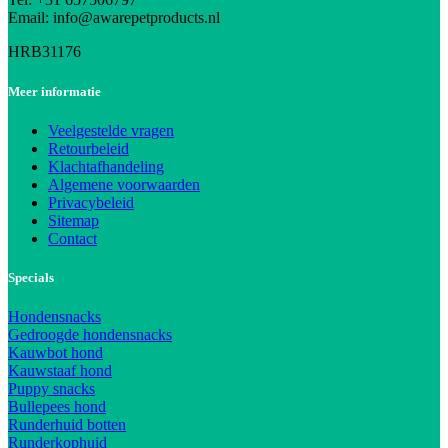
Email: info@awarepetproducts.nl
HRB31176
Meer informatie
Veelgestelde vragen
Retourbeleid
Klachtafhandeling
Algemene voorwaarden
Privacybeleid
Sitemap
Contact
Specials
Hondensnacks
Gedroogde hondensnacks
Kauwbot hond
Kauwstaaf hond
Puppy snacks
Bullepees hond
Runderhuid botten
Runderkophuid