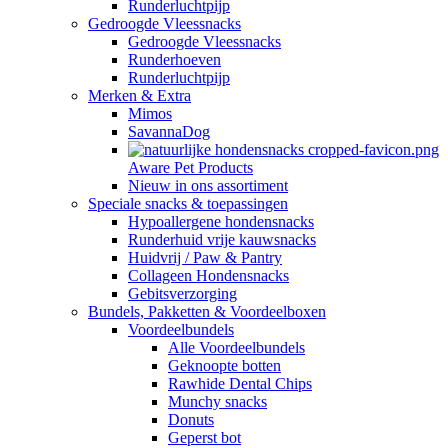
Runderluchtpijp
Gedroogde Vleessnacks
Gedroogde Vleessnacks
Runderhoeven
Runderluchtpijp
Merken & Extra
Mimos
SavannaDog
Aware Pet Products
Nieuw in ons assortiment
Speciale snacks & toepassingen
Hypoallergene hondensnacks
Runderhuid vrije kauwsnacks
Huidvrij / Paw & Pantry
Collageen Hondensnacks
Gebitsverzorging
Bundels, Pakketten & Voordeelboxen
Voordeelbundels
Alle Voordeelbundels
Geknoopte botten
Rawhide Dental Chips
Munchy snacks
Donuts
Geperst bot