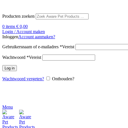
Producten zoeken
0
items
€
0,00
Login / Account maken
Inloggen
Account aanmaken?
Gebruikersnaam of e-mailadres
*
Vereist
Wachtwoord
*
Vereist
Log in
Wachtwoord vergeten?
Onthouden?
Menu