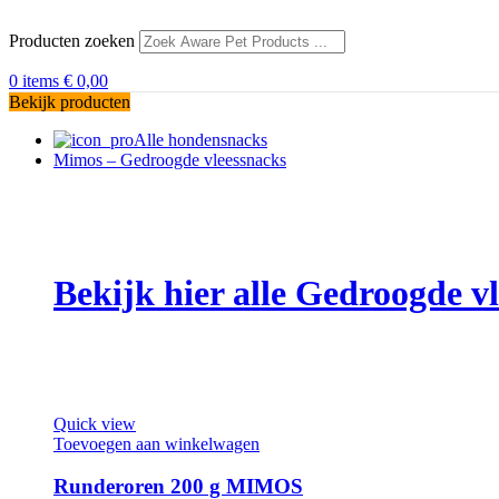
Producten zoeken
0
items
€
0,00
Bekijk producten
Alle hondensnacks
Mimos – Gedroogde vleessnacks
Bekijk hier alle Gedroogde 
Quick view
Toevoegen aan winkelwagen
Runderoren 200 g MIMOS