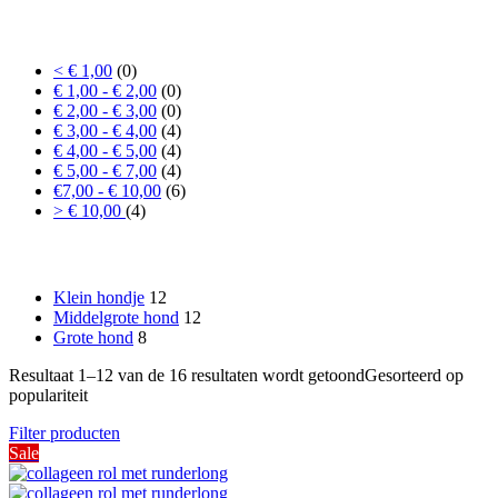
Prijs
< € 1,00
(0)
€ 1,00 - € 2,00
(0)
€ 2,00 - € 3,00
(0)
€ 3,00 - € 4,00
(4)
€ 4,00 - € 5,00
(4)
€ 5,00 - € 7,00
(4)
€7,00 - € 10,00
(6)
> € 10,00
(4)
Formaat hond
Klein hondje
12
Middelgrote hond
12
Grote hond
8
Resultaat 1–12 van de 16 resultaten wordt getoond
Gesorteerd op
populariteit
Filter producten
Sale