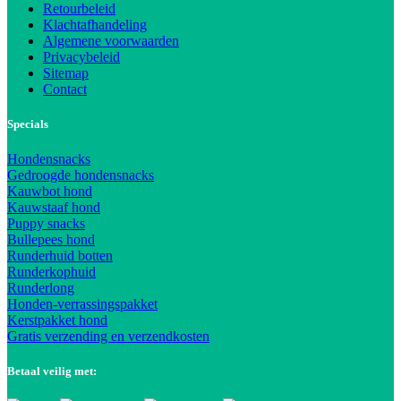
Retourbeleid
Klachtafhandeling
Algemene voorwaarden
Privacybeleid
Sitemap
Contact
Specials
Hondensnacks
Gedroogde hondensnacks
Kauwbot hond
Kauwstaaf hond
Puppy snacks
Bullepees hond
Runderhuid botten
Runderkophuid
Runderlong
Honden-verrassingspakket
Kerstpakket hond
Gratis verzending en verzendkosten
Betaal veilig met: