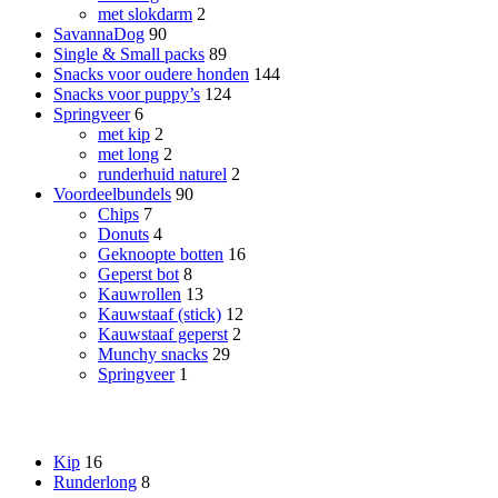
met slokdarm
2
SavannaDog
90
Single & Small packs
89
Snacks voor oudere honden
144
Snacks voor puppy’s
124
Springveer
6
met kip
2
met long
2
runderhuid naturel
2
Voordeelbundels
90
Chips
7
Donuts
4
Geknoopte botten
16
Geperst bot
8
Kauwrollen
13
Kauwstaaf (stick)
12
Kauwstaaf geperst
2
Munchy snacks
29
Springveer
1
Smaak
Kip
16
Runderlong
8