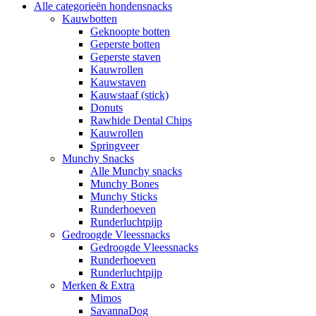
Alle categorieën hondensnacks
Kauwbotten
Geknoopte botten
Geperste botten
Geperste staven
Kauwrollen
Kauwstaven
Kauwstaaf (stick)
Donuts
Rawhide Dental Chips
Kauwrollen
Springveer
Munchy Snacks
Alle Munchy snacks
Munchy Bones
Munchy Sticks
Runderhoeven
Runderluchtpijp
Gedroogde Vleessnacks
Gedroogde Vleessnacks
Runderhoeven
Runderluchtpijp
Merken & Extra
Mimos
SavannaDog