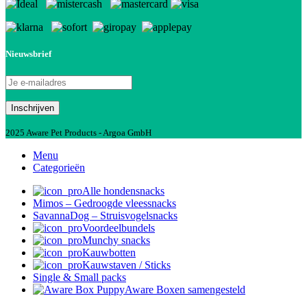
Nieuwsbrief
2025 Aware Pet Products - Argoa GmbH
Menu
Categorieën
Alle hondensnacks
Mimos – Gedroogde vleessnacks
SavannaDog – Struisvogelsnacks
Voordeelbundels
Munchy snacks
Kauwbotten
Kauwstaven / Sticks
Single & Small packs
Aware Boxen samengesteld