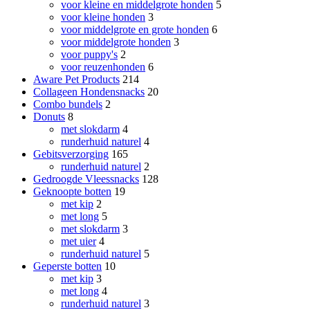
voor kleine en middelgrote honden
5
voor kleine honden
3
voor middelgrote en grote honden
6
voor middelgrote honden
3
voor puppy's
2
voor reuzenhonden
6
Aware Pet Products
214
Collageen Hondensnacks
20
Combo bundels
2
Donuts
8
met slokdarm
4
runderhuid naturel
4
Gebitsverzorging
165
runderhuid naturel
2
Gedroogde Vleessnacks
128
Geknoopte botten
19
met kip
2
met long
5
met slokdarm
3
met uier
4
runderhuid naturel
5
Geperste botten
10
met kip
3
met long
4
runderhuid naturel
3