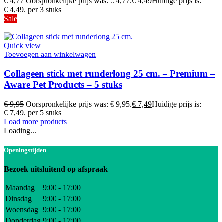
€
4,77
Oorspronkelijke prijs was: € 4,77.
€
4,49
Huidige prijs is:
€ 4,49.
per 3 stuks
Sale
Quick view
Toevoegen aan winkelwagen
Collageen stick met runderlong 25 cm. – Premium –
Aware Pet Products – 5 stuks
€
9,95
Oorspronkelijke prijs was: € 9,95.
€
7,49
Huidige prijs is:
€ 7,49.
per 5 stuks
Load more products
Loading...
Openingstijden
Bezoek uitsluitend op afspraak
Maandag
9:00 - 17:00
Dinsdag
9:00 - 17:00
Woensdag
9:00 - 17:00
Donderdag
9:00 - 17:00