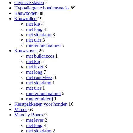
Geperste staven
2
Hypoallergene hondensnacks
89
Kauwbotten
38
Kauwrollen
19
met kip
4
met long
4
met slokdarm
3
met uier
3
runderhuid naturel
5
Kauwstaven
26
met bullenpees
1
met kip
3
met lever
3
met long
7
met rundvlees
3
met slokdarm
1
met uier
1
runderhuid naturel
6
runderhuidvrij
1
Kerstpakketten voor honden
16
Mimos
69
Munchy Bones
9
met lever
2
met long
4
met slokdarm
2