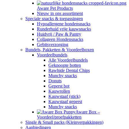
Aware Pet Products
Nieuw in ons assortiment
Speciale snacks & toepassingen
Hypoallergene hondensnacks
Runderhuid vrije kauwsnacks
Huidvrij / Paw & Pantry
Collageen Hondensnacks
Gebitsverzorging
Bundels, Pakketten & Voordeelboxen
Voordeelbundels
Alle Voordeelbundels
Geknoopte botten
Rawhide Dental Chips
Munchy snacks
Donuts
Geperst bot
Kauwrollen
Kauwstaaf (stick)
Kauwstaaf geperst
Munchy snacks
Aware Box –
Voordeel/proefpakketten
Single & Small packs (Kleinverpakkingen)
Aanbiedingen