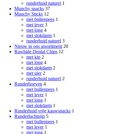
runderhuid naturel
1
Munchy snacks
37
Munchy Sticks
12
met bullenpees
1
met lever
3
met long
4
met slokdarm
1
runderhuid naturel
3
Nieuw in ons assortiment
20
Rawhide Dental Chips
12
met kip
2
met long
4
met slokdarm
2
met uier
2
runderhuid naturel
2
Runderhoeven
4
met bullenpees
1
met lever
1
met long
1
met slokdarm
1
Runderhuid vrije kauwsnacks
1
Runderluchtpijp
5
met bullenpees
1
met lever
1
met long
1