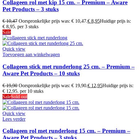
Collageen rol met kip 15 cm. – Premium – Aware
Pet Products – 3 stuks
€
10,47
Oorspronkelijke prijs was: € 10,47.
€
8,95
Huidige prijs is:
€ 8,95.
per 3 stuks
Sale
Quick view
Toevoegen aan winkelwagen
Collageen stick met runderlong 25 cm. – Premium –
Aware Pet Products – 10 stuks
€
19,90
Oorspronkelijke prijs was: € 19,90.
€
12,95
Huidige prijs is:
€ 12,95.
per 10 stuks
Sale
Sold out
Quick view
Lees verder
Collageen rol met runderlong 15 cm. – Premium –
Aware Pet Products – 3 stuks