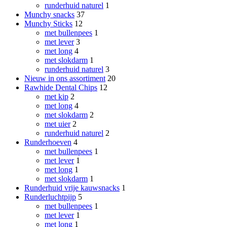
runderhuid naturel
1
Munchy snacks
37
Munchy Sticks
12
met bullenpees
1
met lever
3
met long
4
met slokdarm
1
runderhuid naturel
3
Nieuw in ons assortiment
20
Rawhide Dental Chips
12
met kip
2
met long
4
met slokdarm
2
met uier
2
runderhuid naturel
2
Runderhoeven
4
met bullenpees
1
met lever
1
met long
1
met slokdarm
1
Runderhuid vrije kauwsnacks
1
Runderluchtpijp
5
met bullenpees
1
met lever
1
met long
1