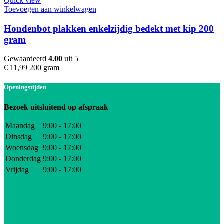
Quick view
Toevoegen aan winkelwagen
Hondenbot plakken enkelzijdig bedekt met kip 200
gram
Gewaardeerd
4.00
uit 5
€
11,99
200 gram
Openingstijden
Bezoek uitsluitend op afspraak
Maandag
9:00 - 17:00
Dinsdag
9:00 - 17:00
Woensdag
9:00 - 17:00
Donderdag
9:00 - 17:00
Vrijdag
9:00 - 17:00