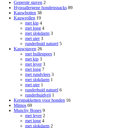
Geperste staven
2
Hypoallergene hondensnacks
89
Kauwbotten
38
Kauwrollen
19
met kip
4
met long
4
met slokdarm
3
met uier
3
runderhuid naturel
5
Kauwstaven
26
met bullenpees
1
met kip
3
met lever
3
met long
7
met rundvlees
3
met slokdarm
1
met uier
1
runderhuid naturel
6
runderhuidvrij
1
Kerstpakketten voor honden
16
Mimos
69
Munchy Bones
9
met lever
2
met long
4
met slokdarm
2