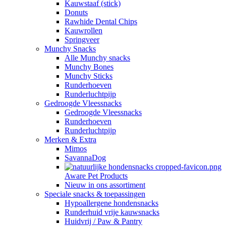
Kauwstaaf (stick)
Donuts
Rawhide Dental Chips
Kauwrollen
Springveer
Munchy Snacks
Alle Munchy snacks
Munchy Bones
Munchy Sticks
Runderhoeven
Runderluchtpijp
Gedroogde Vleessnacks
Gedroogde Vleessnacks
Runderhoeven
Runderluchtpijp
Merken & Extra
Mimos
SavannaDog
Aware Pet Products
Nieuw in ons assortiment
Speciale snacks & toepassingen
Hypoallergene hondensnacks
Runderhuid vrije kauwsnacks
Huidvrij / Paw & Pantry