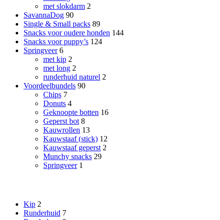
met slokdarm
2
SavannaDog
90
Single & Small packs
89
Snacks voor oudere honden
144
Snacks voor puppy’s
124
Springveer
6
met kip
2
met long
2
runderhuid naturel
2
Voordeelbundels
90
Chips
7
Donuts
4
Geknoopte botten
16
Geperst bot
8
Kauwrollen
13
Kauwstaaf (stick)
12
Kauwstaaf geperst
2
Munchy snacks
29
Springveer
1
Smaak
Kip
2
Runderhuid
7