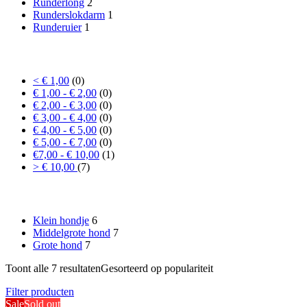
Runderlong
2
Runderslokdarm
1
Runderuier
1
Prijs
< € 1,00
(0)
€ 1,00 - € 2,00
(0)
€ 2,00 - € 3,00
(0)
€ 3,00 - € 4,00
(0)
€ 4,00 - € 5,00
(0)
€ 5,00 - € 7,00
(0)
€7,00 - € 10,00
(1)
> € 10,00
(7)
Formaat hond
Klein hondje
6
Middelgrote hond
7
Grote hond
7
Toont alle 7 resultaten
Gesorteerd op populariteit
Filter producten
Sale
Sold out