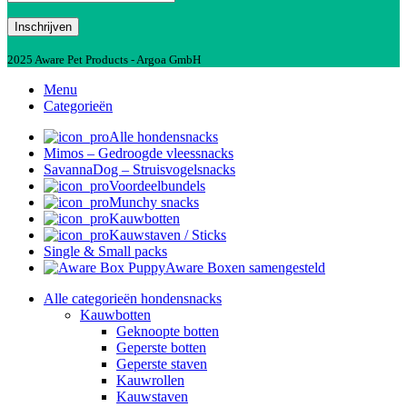
2025 Aware Pet Products - Argoa GmbH
Menu
Categorieën
Alle hondensnacks
Mimos – Gedroogde vleessnacks
SavannaDog – Struisvogelsnacks
Voordeelbundels
Munchy snacks
Kauwbotten
Kauwstaven / Sticks
Single & Small packs
Aware Boxen samengesteld
Alle categorieën hondensnacks
Kauwbotten
Geknoopte botten
Geperste botten
Geperste staven
Kauwrollen
Kauwstaven