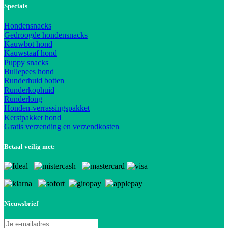
Specials
Hondensnacks
Gedroogde hondensnacks
Kauwbot hond
Kauwstaaf hond
Puppy snacks
Bullepees hond
Runderhuid botten
Runderkophuid
Runderlong
Honden-verrassingspakket
Kerstpakket hond
Gratis verzending en verzendkosten
Betaal veilig met:
Nieuwsbrief