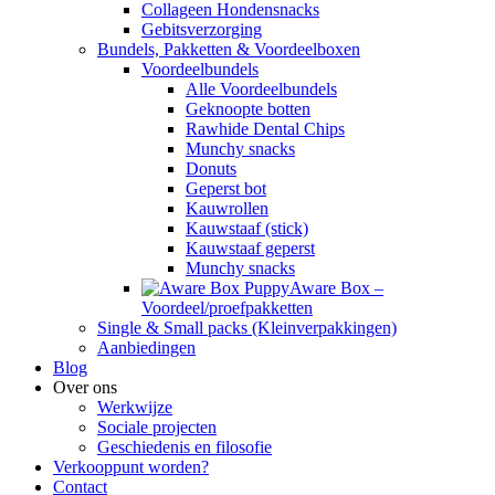
Collageen Hondensnacks
Gebitsverzorging
Bundels, Pakketten & Voordeelboxen
Voordeelbundels
Alle Voordeelbundels
Geknoopte botten
Rawhide Dental Chips
Munchy snacks
Donuts
Geperst bot
Kauwrollen
Kauwstaaf (stick)
Kauwstaaf geperst
Munchy snacks
Aware Box –
Voordeel/proefpakketten
Single & Small packs (Kleinverpakkingen)
Aanbiedingen
Blog
Over ons
Werkwijze
Sociale projecten
Geschiedenis en filosofie
Verkooppunt worden?
Contact