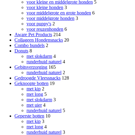
voor kleine en middelgrote honden
5
voor kleine honden
3
voor middelgrote en grote honden
6
voor middelgrote honden
3
voor puppy's
2
voor reuzenhonden
6
Aware Pet Products
214
Collageen Hondensnacks
20
Combo bundels
2
Donuts
8
met slokdarm
4
runderhuid naturel
4
Gebitsverzorging
165
runderhuid naturel
2
Gedroogde Vleessnacks
128
Geknoopte botten
19
met kip
2
met long
5
met slokdarm
3
met uier
4
runderhuid naturel
5
Geperste botten
10
met kip
3
met long
4
runderhuid naturel
3