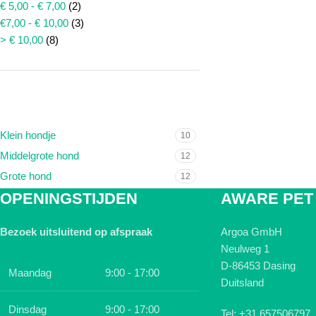
€ 5,00 - € 7,00
(2)
€7,00 - € 10,00
(3)
> € 10,00
(8)
FORMAAT HOND
Klein hondje
10
Middelgrote hond
12
Grote hond
12
OPENINGSTIJDEN
AWARE PET
Bezoek uitsluitend op afspraak
Argoa GmbH
Neulweg 1
D-86453 Dasing
Maandag
9:00 - 17:00
Duitsland
Dinsdag
9:00 - 17:00
Tel: +31 657506797