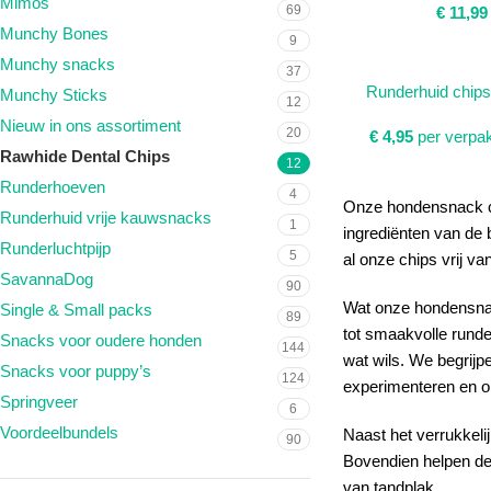
Mimos
69
€
11,99
Munchy Bones
9
Munchy snacks
37
TOEVOEGEN AAN W
Runderhuid chips
Munchy Sticks
12
Nieuw in ons assortiment
20
€
4,95
per verpa
Rawhide Dental Chips
12
Runderhoeven
4
Onze hondensnack chi
Runderhuid vrije kauwsnacks
1
ingrediënten van de 
Runderluchtpijp
5
al onze chips vrij v
SavannaDog
90
Wat onze hondensnac
Single & Small packs
89
tot smaakvolle runde
Snacks voor oudere honden
144
wat wils. We begrijp
Snacks voor puppy’s
124
experimenteren en on
Springveer
6
Voordeelbundels
Naast het verrukkel
90
Bovendien helpen de
van tandplak.