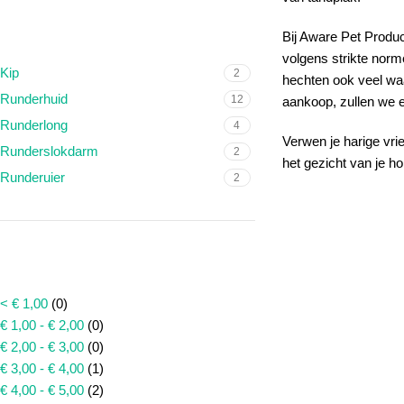
SMAAK
Bij Aware Pet Produ
volgens strikte norm
Kip
2
hechten ook veel waa
Runderhuid
12
aankoop, zullen we e
Runderlong
4
Verwen je harige vr
Runderslokdarm
2
het gezicht van je ho
Runderuier
2
PRIJS
< € 1,00
(0)
€ 1,00 - € 2,00
(0)
€ 2,00 - € 3,00
(0)
€ 3,00 - € 4,00
(1)
€ 4,00 - € 5,00
(2)