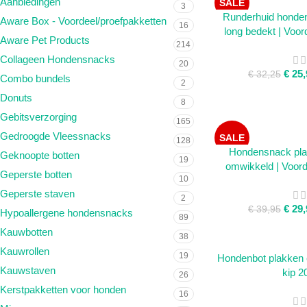
Aanbiedingen
SALE
3
LEES VERDER
Runderhuid honde
Aware Box - Voordeel/proefpakketten
16
long bedekt | Voor
SOLD OUT
Aware Pet Products
214
Collageen Hondensnacks
20
€
25,
€
32,25
Combo bundels
2
Donuts
8
Gebitsverzorging
165
Gedroogde Vleessnacks
SALE
128
LEES VERDER
Hondensnack pla
Geknoopte botten
19
omwikkeld | Voord
SOLD OUT
Geperste botten
10
Geperste staven
2
€
29,
€
39,95
Hypoallergene hondensnacks
89
Kauwbotten
38
Kauwrollen
19
TOEVOEGEN AAN W
Hondenbot plakken e
Kauwstaven
kip 2
26
Kerstpakketten voor honden
16