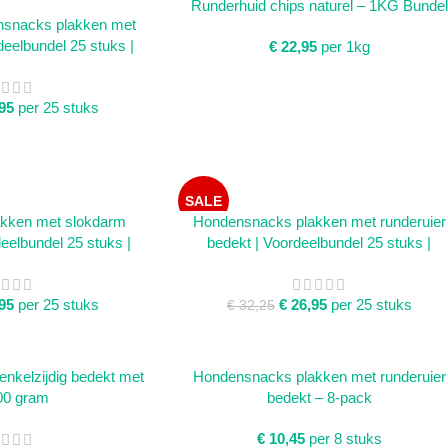
TOEVOEGEN AAN WINKELWAGEN
Runderhuid chips naturel – 1KG Bundel
nsnacks plakken met
deelbundel 25 stuks |
€
22,95
per 1kg
95
per 25 stuks
SALE
TOEVOEGEN AAN WINKELWAGEN
kken met slokdarm
Hondensnacks plakken met runderuier
eelbundel 25 stuks |
bedekt | Voordeelbundel 25 stuks |
95
per 25 stuks
€
26,95
per 25 stuks
€
32,25
INKELWAGEN
TOEVOEGEN AAN WINKELWAGEN
nkelzijdig bedekt met
Hondensnacks plakken met runderuier
00 gram
bedekt – 8-pack
€
10,45
per 8 stuks