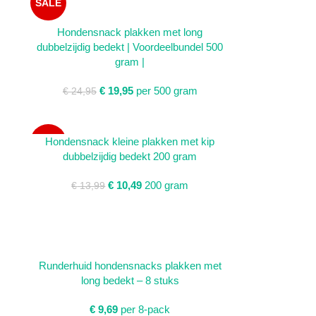
SALE
TOEVOEGEN AAN WINKELWAGEN
Hondensnack plakken met long
dubbelzijdig bedekt | Voordeelbundel 500
gram |
€
19,95
per 500 gram
€
24,95
TOEVOEGEN AAN WINKELWAGEN
Hondensnack kleine plakken met kip
SALE
dubbelzijdig bedekt 200 gram
€
10,49
200 gram
€
13,99
TOEVOEGEN AAN WINKELWAGEN
Runderhuid hondensnacks plakken met
long bedekt – 8 stuks
€
9,69
per 8-pack