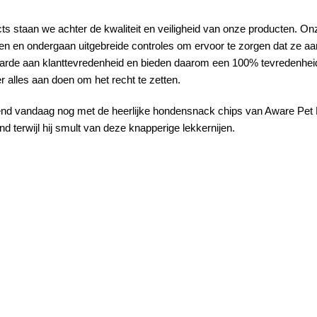
cts staan we achter de kwaliteit en veiligheid van onze producten.
en en ondergaan uitgebreide controles om ervoor te zorgen dat ze a
rde aan klanttevredenheid en bieden daarom een 100% tevredenheidsg
r alles aan doen om het recht te zetten.
iend vandaag nog met de heerlijke hondensnack chips van Aware Pet P
nd terwijl hij smult van deze knapperige lekkernijen.