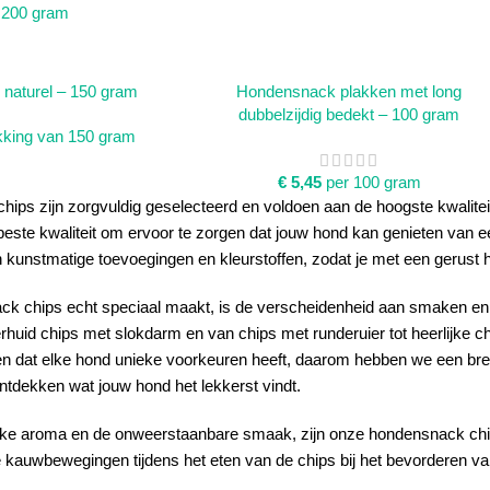
200 gram
INKELWAGEN
TOEVOEGEN AAN WINKELWAGEN
 naturel – 150 gram
Hondensnack plakken met long
dubbelzijdig bedekt – 100 gram
kking van 150 gram
€
5,45
per 100 gram
ps zijn zorgvuldig geselecteerd en voldoen aan de hoogste kwalitei
beste kwaliteit om ervoor te zorgen dat jouw hond kan genieten van
an kunstmatige toevoegingen en kleurstoffen, zodat je met een gerust 
k chips echt speciaal maakt, is de verscheidenheid aan smaken en 
rhuid chips met slokdarm en van chips met runderuier tot heerlijke 
en dat elke hond unieke voorkeuren heeft, daarom hebben we een bree
tdekken wat jouw hond het lekkerst vindt.
ijke aroma en de onweerstaanbare smaak, zijn onze hondensnack chi
 kauwbewegingen tijdens het eten van de chips bij het bevorderen 