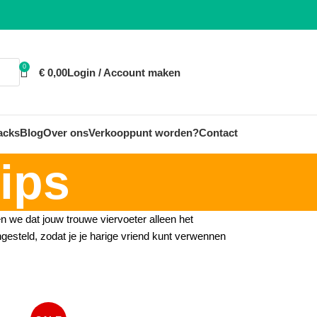
0
€
0,00
Login / Account maken
acks
Blog
Over ons
Verkooppunt worden?
Contact
ips
n we dat jouw trouwe viervoeter alleen het
esteld, zodat je je harige vriend kunt verwennen