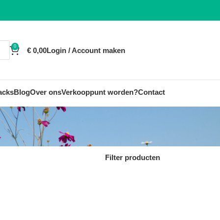
0
€
0,00
Login / Account maken
acks
Blog
Over ons
Verkooppunt worden?
Contact
Filter producten