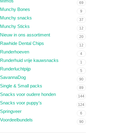
Mimos
69
Munchy Bones
9
Munchy snacks
37
Munchy Sticks
12
Nieuw in ons assortiment
20
Rawhide Dental Chips
12
Runderhoeven
4
Runderhuid vrije kauwsnacks
1
Runderluchtpijp
5
SavannaDog
90
Single & Small packs
89
Snacks voor oudere honden
144
Snacks voor puppy’s
124
Springveer
6
Voordeelbundels
90