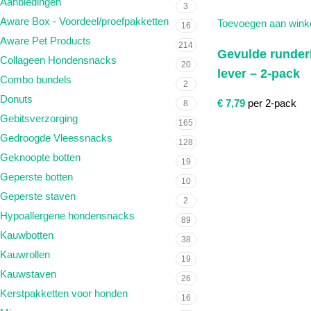
Aanbiedingen
3
Aware Box - Voordeel/proefpakketten
Toevoegen aan wink
16
Aware Pet Products
214
Gevulde runder
Collageen Hondensnacks
20
lever – 2-pack
Combo bundels
2
Donuts
€
7,79
per 2-pack
8
Gebitsverzorging
165
Gedroogde Vleessnacks
128
Geknoopte botten
19
Geperste botten
10
Geperste staven
2
Hypoallergene hondensnacks
89
Kauwbotten
38
Kauwrollen
19
Kauwstaven
26
Kerstpakketten voor honden
16