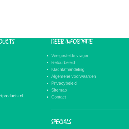
DUCTS
MEER INFORMATIE
Veelgestelde vragen
Retourbeleid
Klachtafhandeling
Algemene voorwaarden
Privacybeleid
Sitemap
tproducts.nl
Contact
SPECIALS