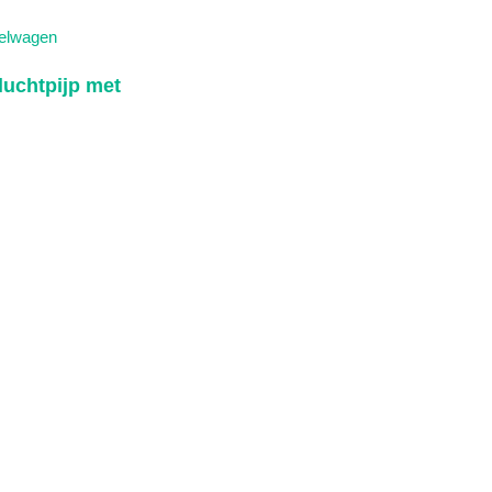
elwagen
luchtpijp met