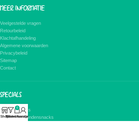
MEER INFORMATIE
Veelgestelde vragen
Retourbeleid
Klachtafhandeling
Algemene voorwaarden
Privacybeleid
Sitemap
Contact
SPECIALS
0
Hondensnacks
Gedroogde hondensnacks
Shop
Winkelmandje
Filters
Account
Kauwbot hond
Kauwstaaf hond