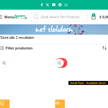
0
Menu
€
0,0
met slokdarm
Toont alle 2 resultaten
Filter producten
SOLD
OUT
Small Pack - Available Soon!