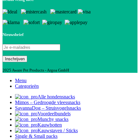
Nieuwsbrief
2025 Aware Pet Products - Argoa GmbH
Menu
Categorieën
Alle hondensnacks
Mimos – Gedroogde vleessnacks
SavannaDog – Struisvogelsnacks
Voordeelbundels
Munchy snacks
Kauwbotten
Kauwstaven / Sticks
Single & Small packs