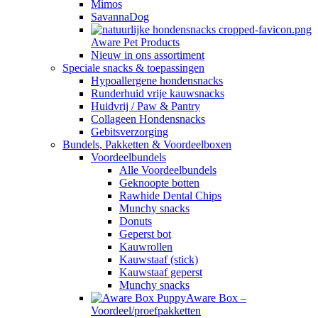
Mimos
SavannaDog
Aware Pet Products
Nieuw in ons assortiment
Speciale snacks & toepassingen
Hypoallergene hondensnacks
Runderhuid vrije kauwsnacks
Huidvrij / Paw & Pantry
Collageen Hondensnacks
Gebitsverzorging
Bundels, Pakketten & Voordeelboxen
Voordeelbundels
Alle Voordeelbundels
Geknoopte botten
Rawhide Dental Chips
Munchy snacks
Donuts
Geperst bot
Kauwrollen
Kauwstaaf (stick)
Kauwstaaf geperst
Munchy snacks
Aware Box –
Voordeel/proefpakketten