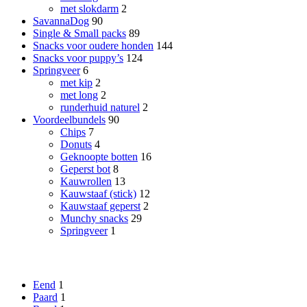
met slokdarm
2
SavannaDog
90
Single & Small packs
89
Snacks voor oudere honden
144
Snacks voor puppy’s
124
Springveer
6
met kip
2
met long
2
runderhuid naturel
2
Voordeelbundels
90
Chips
7
Donuts
4
Geknoopte botten
16
Geperst bot
8
Kauwrollen
13
Kauwstaaf (stick)
12
Kauwstaaf geperst
2
Munchy snacks
29
Springveer
1
Smaak
Eend
1
Paard
1