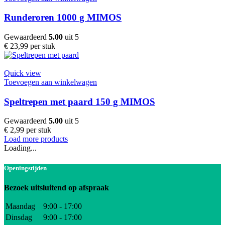
Runderoren 1000 g MIMOS
Gewaardeerd
5.00
uit 5
€
23,99
per stuk
Quick view
Toevoegen aan winkelwagen
Speltrepen met paard 150 g MIMOS
Gewaardeerd
5.00
uit 5
€
2,99
per stuk
Load more products
Loading...
Openingstijden
Bezoek uitsluitend op afspraak
Maandag
9:00 - 17:00
Dinsdag
9:00 - 17:00