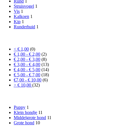
Rund
1
Struisvogel
1
Vis
1
Kalkoen
1
Kip
1
Runderhuid
1
Prijs
< € 1,00
(0)
€ 1,00 - € 2,00
(2)
€ 2,00 - € 3,00
(8)
€ 3,00 - € 4,00
(13)
€ 4,00 - € 5,00
(14)
€ 5,00 - € 7,00
(18)
€7,00 - € 10,00
(6)
> € 10,00
(32)
Formaat hond
Puppy
1
Klein hondje
11
Middelgrote hond
11
Grote hond
10