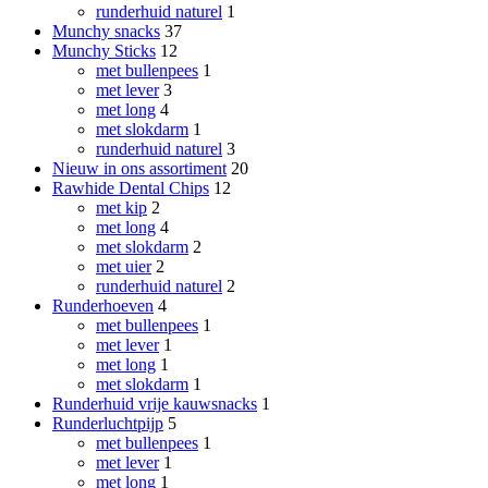
runderhuid naturel
1
Munchy snacks
37
Munchy Sticks
12
met bullenpees
1
met lever
3
met long
4
met slokdarm
1
runderhuid naturel
3
Nieuw in ons assortiment
20
Rawhide Dental Chips
12
met kip
2
met long
4
met slokdarm
2
met uier
2
runderhuid naturel
2
Runderhoeven
4
met bullenpees
1
met lever
1
met long
1
met slokdarm
1
Runderhuid vrije kauwsnacks
1
Runderluchtpijp
5
met bullenpees
1
met lever
1
met long
1