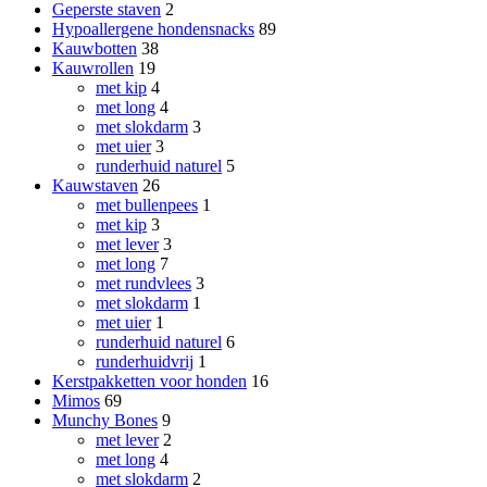
Geperste staven
2
Hypoallergene hondensnacks
89
Kauwbotten
38
Kauwrollen
19
met kip
4
met long
4
met slokdarm
3
met uier
3
runderhuid naturel
5
Kauwstaven
26
met bullenpees
1
met kip
3
met lever
3
met long
7
met rundvlees
3
met slokdarm
1
met uier
1
runderhuid naturel
6
runderhuidvrij
1
Kerstpakketten voor honden
16
Mimos
69
Munchy Bones
9
met lever
2
met long
4
met slokdarm
2