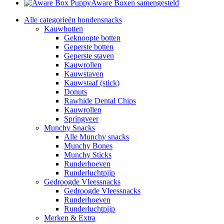
Aware Boxen samengesteld
Alle categorieën hondensnacks
Kauwbotten
Geknoopte botten
Geperste botten
Geperste staven
Kauwrollen
Kauwstaven
Kauwstaaf (stick)
Donuts
Rawhide Dental Chips
Kauwrollen
Springveer
Munchy Snacks
Alle Munchy snacks
Munchy Bones
Munchy Sticks
Runderhoeven
Runderluchtpijp
Gedroogde Vleessnacks
Gedroogde Vleessnacks
Runderhoeven
Runderluchtpijp
Merken & Extra