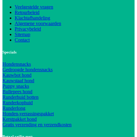
Veelgestelde vragen
Retourbeleid
Klachtafhandeling
Algemene voorwaarden
Privacybeleid
Sitemap
Contact
Specials
Hondensnacks
Gedroogde hondensnacks
Kauwbot hond
Kauwstaaf hond
Puppy snacks
Bullepees hond
Runderhuid botten
Runderkophuid
Runderlong
Honden-verrassingspakket
Kerstpakket hond
Gratis verzending en verzendkosten
Betaal veilig met: