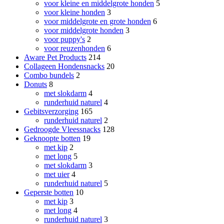
voor kleine en middelgrote honden
5
voor kleine honden
3
voor middelgrote en grote honden
6
voor middelgrote honden
3
voor puppy's
2
voor reuzenhonden
6
Aware Pet Products
214
Collageen Hondensnacks
20
Combo bundels
2
Donuts
8
met slokdarm
4
runderhuid naturel
4
Gebitsverzorging
165
runderhuid naturel
2
Gedroogde Vleessnacks
128
Geknoopte botten
19
met kip
2
met long
5
met slokdarm
3
met uier
4
runderhuid naturel
5
Geperste botten
10
met kip
3
met long
4
runderhuid naturel
3