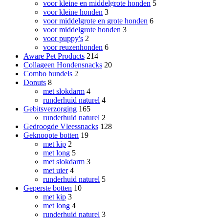
voor kleine en middelgrote honden
5
voor kleine honden
3
voor middelgrote en grote honden
6
voor middelgrote honden
3
voor puppy's
2
voor reuzenhonden
6
Aware Pet Products
214
Collageen Hondensnacks
20
Combo bundels
2
Donuts
8
met slokdarm
4
runderhuid naturel
4
Gebitsverzorging
165
runderhuid naturel
2
Gedroogde Vleessnacks
128
Geknoopte botten
19
met kip
2
met long
5
met slokdarm
3
met uier
4
runderhuid naturel
5
Geperste botten
10
met kip
3
met long
4
runderhuid naturel
3