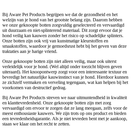
Bij Aware Pet Products begrijpen we dat de gezondheid en het
welzijn van je hond van het grootste belang zijn. Daarom hebben
we onze geknoopte botten zorgvuldig geselecteerd en vervaardigd
uit duurzaam en niet-splinterend materiaal. Dit zorgt ervoor dat je
hond veilig kan kauwen zonder het risico op schadelijke splinters.
Onze botten zijn ook vrij van kunstmatige kleurstoffen en
smaakstoffen, waardoor je gemoedsrust hebt bij het geven van deze
traktaties aan je harige vriend.
Onze geknoopte botten zijn niet alleen veilig, maar ook uiterst
verleidelijk voor je hond. (Wel altijd onder toezicht blijven geven
uiteraard). Het knoopontwerp zorgt voor een interessante textuur en
bevredigt het natuurlijke kauwinstinct van je hond. Hierdoor kunnen
ze zichzelf vermaken en verveling tegengaan, wat kan helpen bij het
voorkomen van destructief gedrag.
Bij Aware Pet Products streven we naar uitmuntendheid in kwaliteit
en klanttevredenheid. Onze geknoopte botten zijn met zorg
vervaardigd om ervoor te zorgen dat ze lang meegaan, zelfs voor de
meest enthousiaste kauwers. We zijn trots op ons product en bieden
een tevredenheidsgarantie. Als je niet tevreden bent met je aankoop,
staan we klaar om het recht te zetten.