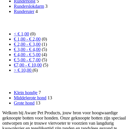
Runderlong
5
Runderslokdarm
3
Runderuier
4
Prijs
< € 1,00
(0)
€ 1,00 - € 2,00
(0)
€ 2,00 - € 3,00
(1)
€ 3,00 - € 4,00
(5)
€ 4,00 - € 5,00
(4)
€ 5,00 - € 7,00
(5)
€7,00 - € 10,00
(5)
> € 10,00
(6)
Formaat hond
Klein hondje
7
Middelgrote hond
13
Grote hond
13
Welkom bij Aware Pet Products, jouw bron voor hoogwaardige
geknoopte botten voor honden. Onze geknoopte botten zijn speciaal
ontworpen om je trouwe viervoeter te voorzien van langdurig
kauwplezier en tegelijkertijd zijn tanden en tandvlees gezond te