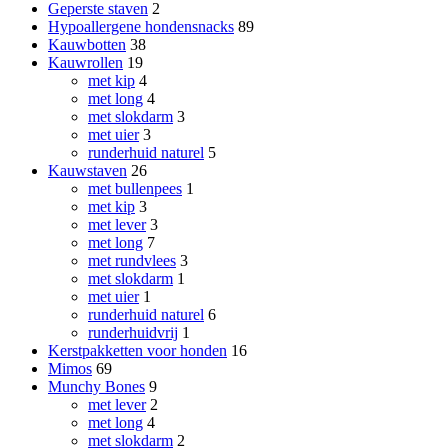
Geperste staven
2
Hypoallergene hondensnacks
89
Kauwbotten
38
Kauwrollen
19
met kip
4
met long
4
met slokdarm
3
met uier
3
runderhuid naturel
5
Kauwstaven
26
met bullenpees
1
met kip
3
met lever
3
met long
7
met rundvlees
3
met slokdarm
1
met uier
1
runderhuid naturel
6
runderhuidvrij
1
Kerstpakketten voor honden
16
Mimos
69
Munchy Bones
9
met lever
2
met long
4
met slokdarm
2