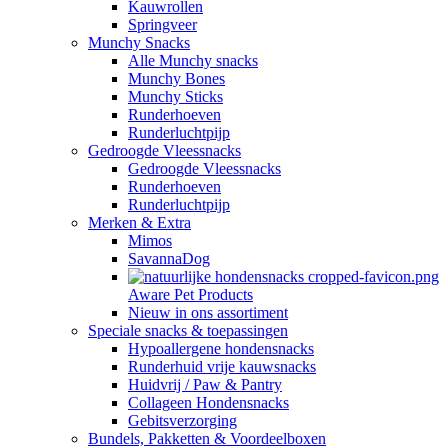
Kauwrollen
Springveer
Munchy Snacks
Alle Munchy snacks
Munchy Bones
Munchy Sticks
Runderhoeven
Runderluchtpijp
Gedroogde Vleessnacks
Gedroogde Vleessnacks
Runderhoeven
Runderluchtpijp
Merken & Extra
Mimos
SavannaDog
Aware Pet Products
Nieuw in ons assortiment
Speciale snacks & toepassingen
Hypoallergene hondensnacks
Runderhuid vrije kauwsnacks
Huidvrij / Paw & Pantry
Collageen Hondensnacks
Gebitsverzorging
Bundels, Pakketten & Voordeelboxen