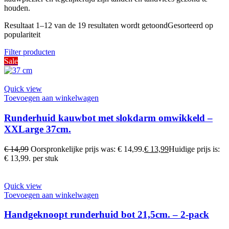
houden.
Resultaat 1–12 van de 19 resultaten wordt getoond
Gesorteerd op
populariteit
Filter producten
Sale
Quick view
Toevoegen aan winkelwagen
Runderhuid kauwbot met slokdarm omwikkeld –
XXLarge 37cm.
€
14,99
Oorspronkelijke prijs was: € 14,99.
€
13,99
Huidige prijs is:
€ 13,99.
per stuk
Quick view
Toevoegen aan winkelwagen
Handgeknoopt runderhuid bot 21,5cm. – 2-pack