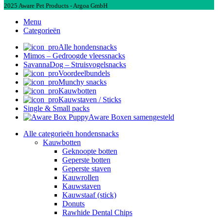
2025 Aware Pet Products - Argoa GmbH
Menu
Categorieën
Alle hondensnacks
Mimos – Gedroogde vleessnacks
SavannaDog – Struisvogelsnacks
Voordeelbundels
Munchy snacks
Kauwbotten
Kauwstaven / Sticks
Single & Small packs
Aware Boxen samengesteld
Alle categorieën hondensnacks
Kauwbotten
Geknoopte botten
Geperste botten
Geperste staven
Kauwrollen
Kauwstaven
Kauwstaaf (stick)
Donuts
Rawhide Dental Chips