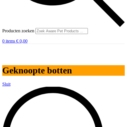
Producten zoeken
0
items
€
0,00
Geknoopte botten
Sluit