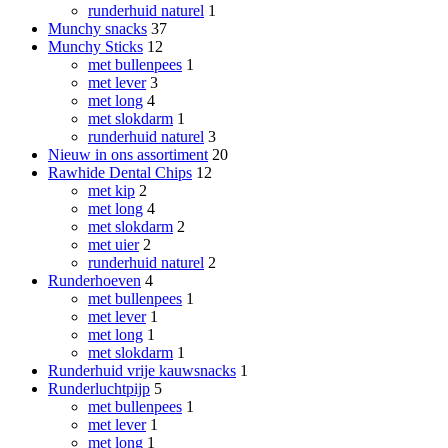
runderhuid naturel
1
Munchy snacks
37
Munchy Sticks
12
met bullenpees
1
met lever
3
met long
4
met slokdarm
1
runderhuid naturel
3
Nieuw in ons assortiment
20
Rawhide Dental Chips
12
met kip
2
met long
4
met slokdarm
2
met uier
2
runderhuid naturel
2
Runderhoeven
4
met bullenpees
1
met lever
1
met long
1
met slokdarm
1
Runderhuid vrije kauwsnacks
1
Runderluchtpijp
5
met bullenpees
1
met lever
1
met long
1