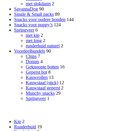
met slokdarm
2
SavannaDog
90
Single & Small packs
89
Snacks voor oudere honden
144
Snacks voor puppy’s
124
Springveer
6
met kip
2
met long
2
runderhuid naturel
2
Voordeelbundels
90
Chips
7
Donuts
4
Geknoopte botten
16
Geperst bot
8
Kauwrollen
13
Kauwstaaf (stick)
12
Kauwstaaf geperst
2
Munchy snacks
29
Springveer
1
Smaak
Kip
2
Runderhuid
19