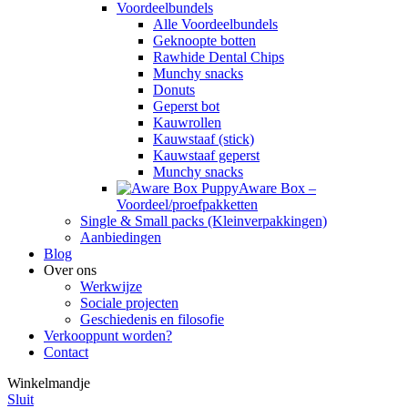
Voordeelbundels
Alle Voordeelbundels
Geknoopte botten
Rawhide Dental Chips
Munchy snacks
Donuts
Geperst bot
Kauwrollen
Kauwstaaf (stick)
Kauwstaaf geperst
Munchy snacks
Aware Box –
Voordeel/proefpakketten
Single & Small packs (Kleinverpakkingen)
Aanbiedingen
Blog
Over ons
Werkwijze
Sociale projecten
Geschiedenis en filosofie
Verkooppunt worden?
Contact
Winkelmandje
Sluit