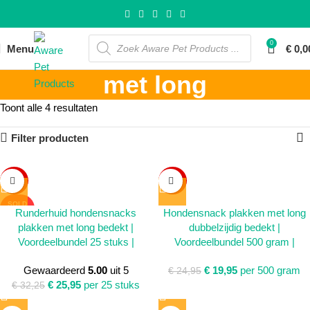
0
Menu
€
0,0
met long
Toont alle 4 resultaten
Filter producten
SALE
SALE
SOLD
Runderhuid hondensnacks
Hondensnack plakken met long
OUT
plakken met long bedekt |
dubbelzijdig bedekt |
Voordeelbundel 25 stuks |
Voordeelbundel 500 gram |
Gewaardeerd
5.00
uit 5
€
19,95
per 500 gram
€
24,95
€
25,95
per 25 stuks
€
32,25