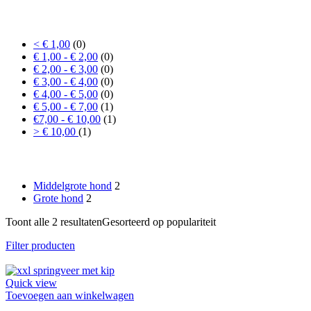
Prijs
< € 1,00
(0)
€ 1,00 - € 2,00
(0)
€ 2,00 - € 3,00
(0)
€ 3,00 - € 4,00
(0)
€ 4,00 - € 5,00
(0)
€ 5,00 - € 7,00
(1)
€7,00 - € 10,00
(1)
> € 10,00
(1)
Formaat hond
Middelgrote hond
2
Grote hond
2
Toont alle 2 resultaten
Gesorteerd op populariteit
Filter producten
Quick view
Toevoegen aan winkelwagen