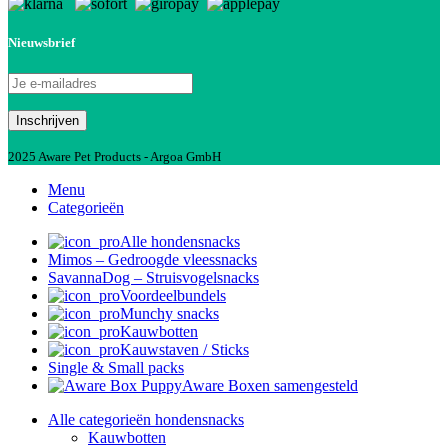
Nieuwsbrief
2025 Aware Pet Products - Argoa GmbH
Menu
Categorieën
Alle hondensnacks
Mimos – Gedroogde vleessnacks
SavannaDog – Struisvogelsnacks
Voordeelbundels
Munchy snacks
Kauwbotten
Kauwstaven / Sticks
Single & Small packs
Aware Boxen samengesteld
Alle categorieën hondensnacks
Kauwbotten