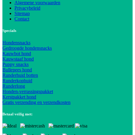
Algemene voorwaarden
Privacybeleid
Sitemap
Contact
Specials
Hondensnacks
Gedroogde hondensnacks
Kauwbot hond
Kauwstaaf hond
Puppy snacks
Bullepees hond
Runderhuid botten
Runderkophuid
Runderlong
Honden-verrassingspakket
Kerstpakket hond
Gratis verzending en verzendkosten
Betaal veilig met: