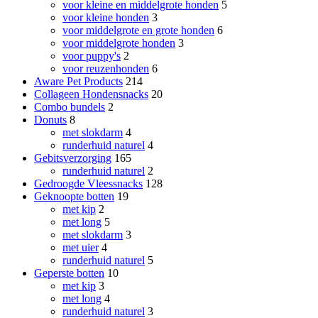
voor kleine en middelgrote honden
5
voor kleine honden
3
voor middelgrote en grote honden
6
voor middelgrote honden
3
voor puppy's
2
voor reuzenhonden
6
Aware Pet Products
214
Collageen Hondensnacks
20
Combo bundels
2
Donuts
8
met slokdarm
4
runderhuid naturel
4
Gebitsverzorging
165
runderhuid naturel
2
Gedroogde Vleessnacks
128
Geknoopte botten
19
met kip
2
met long
5
met slokdarm
3
met uier
4
runderhuid naturel
5
Geperste botten
10
met kip
3
met long
4
runderhuid naturel
3