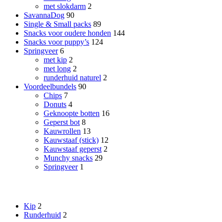
met slokdarm
2
SavannaDog
90
Single & Small packs
89
Snacks voor oudere honden
144
Snacks voor puppy’s
124
Springveer
6
met kip
2
met long
2
runderhuid naturel
2
Voordeelbundels
90
Chips
7
Donuts
4
Geknoopte botten
16
Geperst bot
8
Kauwrollen
13
Kauwstaaf (stick)
12
Kauwstaaf geperst
2
Munchy snacks
29
Springveer
1
Smaak
Kip
2
Runderhuid
2