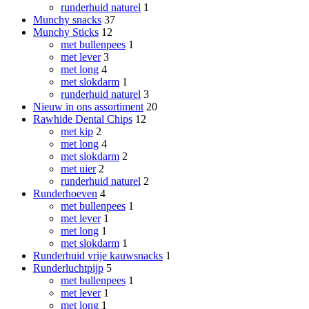
runderhuid naturel
1
Munchy snacks
37
Munchy Sticks
12
met bullenpees
1
met lever
3
met long
4
met slokdarm
1
runderhuid naturel
3
Nieuw in ons assortiment
20
Rawhide Dental Chips
12
met kip
2
met long
4
met slokdarm
2
met uier
2
runderhuid naturel
2
Runderhoeven
4
met bullenpees
1
met lever
1
met long
1
met slokdarm
1
Runderhuid vrije kauwsnacks
1
Runderluchtpijp
5
met bullenpees
1
met lever
1
met long
1