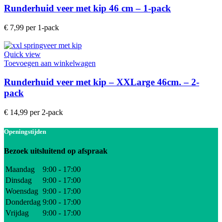
Runderhuid veer met kip 46 cm – 1-pack
€
7,99
per 1-pack
Quick view
Toevoegen aan winkelwagen
Runderhuid veer met kip – XXLarge 46cm. – 2-
pack
€
14,99
per 2-pack
Openingstijden
Bezoek uitsluitend op afspraak
Maandag
9:00 - 17:00
Dinsdag
9:00 - 17:00
Woensdag
9:00 - 17:00
Donderdag
9:00 - 17:00
Vrijdag
9:00 - 17:00