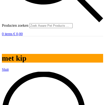
Producten zoeken
0
items
€
0,00
met kip
Sluit