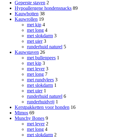
Geperste staven
2
Hypoallergene hondensnacks
89
Kauwbotten
38
Kauwrollen
19
met kip
4
met long
4
met slokdarm
3
met uier
3
runderhuid naturel
5
Kauwstaven
26
met bullenpees
1
met kip
3
met lever
3
met long
7
met rundvlees
3
met slokdarm
1
met uier
1
runderhuid naturel
6
runderhuidvrij
1
Kerstpakketten voor honden
16
Mimos
69
Munchy Bones
9
met lever
2
met long
4
met slokdarm
2