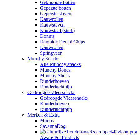
Geknoopte botten
Geperste botten
Geperste staven
Kauwrollen
Kauwstaven
Kauwstaaf (stick)
Donuts
Rawhide Dental Chips
Kauwrollen
Springveer
Munchy Snacks
Alle Munchy snacks
Munchy Bones
Munchy Sticks
Runderhoeven
Runderluchtpijp
Gedroogde Vleessnacks
Gedroogde Vleessnacks
Runderhoeven
Runderluchtpijp
Merken & Extra
Mimos
SavannaDog
Aware Pet Products