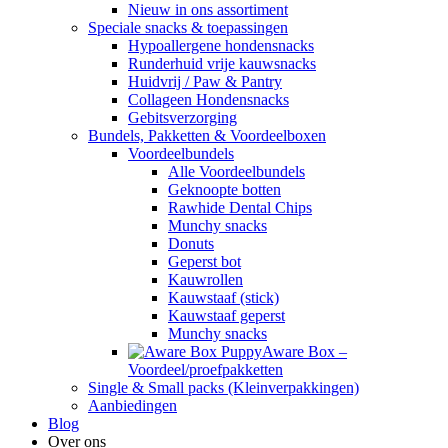
Nieuw in ons assortiment
Speciale snacks & toepassingen
Hypoallergene hondensnacks
Runderhuid vrije kauwsnacks
Huidvrij / Paw & Pantry
Collageen Hondensnacks
Gebitsverzorging
Bundels, Pakketten & Voordeelboxen
Voordeelbundels
Alle Voordeelbundels
Geknoopte botten
Rawhide Dental Chips
Munchy snacks
Donuts
Geperst bot
Kauwrollen
Kauwstaaf (stick)
Kauwstaaf geperst
Munchy snacks
Aware Box –
Voordeel/proefpakketten
Single & Small packs (Kleinverpakkingen)
Aanbiedingen
Blog
Over ons