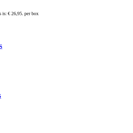
 is: € 26,95.
per box
S
S