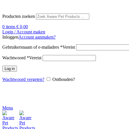
Producten zoeken
0
items
€
0,00
Login / Account maken
Inloggen
Account aanmaken?
Gebruikersnaam of e-mailadres
*
Vereist
Wachtwoord
*
Vereist
Log in
Wachtwoord vergeten?
Onthouden?
Menu