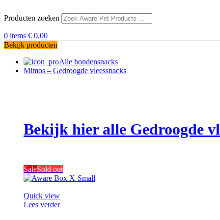
Producten zoeken
0
items
€
0,00
Bekijk producten
Alle hondensnacks
Mimos – Gedroogde vleessnacks
Bekijk hier alle Gedroogde 
Sale
Sold out
Quick view
Lees verder