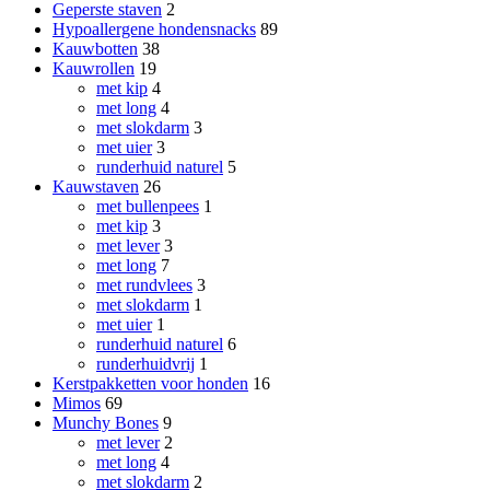
Geperste staven
2
Hypoallergene hondensnacks
89
Kauwbotten
38
Kauwrollen
19
met kip
4
met long
4
met slokdarm
3
met uier
3
runderhuid naturel
5
Kauwstaven
26
met bullenpees
1
met kip
3
met lever
3
met long
7
met rundvlees
3
met slokdarm
1
met uier
1
runderhuid naturel
6
runderhuidvrij
1
Kerstpakketten voor honden
16
Mimos
69
Munchy Bones
9
met lever
2
met long
4
met slokdarm
2