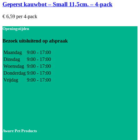
Geperst kauwbot – Small 11,5cm. – 4-pack
€
6,59
per 4-pack
Openingstijden
Bezoek uitsluitend op afspraak
Maandag
9:00 - 17:00
Dinsdag
9:00 - 17:00
Woensdag
9:00 - 17:00
Donderdag
9:00 - 17:00
Vrijdag
9:00 - 17:00
Aware Pet Products