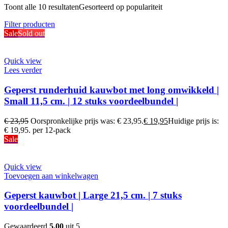
Toont alle 10 resultaten
Gesorteerd op populariteit
Filter producten
Sale
Sold out
Quick view
Lees verder
Geperst runderhuid kauwbot met long omwikkeld |
Small 11,5 cm. | 12 stuks voordeelbundel |
€
23,95
Oorspronkelijke prijs was: € 23,95.
€
19,95
Huidige prijs is:
€ 19,95.
per 12-pack
Sale
Quick view
Toevoegen aan winkelwagen
Geperst kauwbot | Large 21,5 cm. | 7 stuks
voordeelbundel |
Gewaardeerd
5.00
uit 5