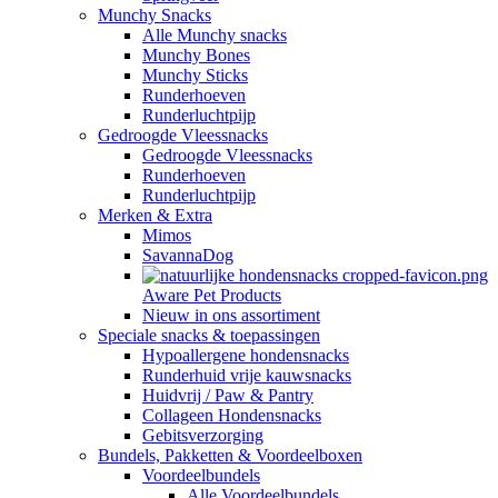
Munchy Snacks
Alle Munchy snacks
Munchy Bones
Munchy Sticks
Runderhoeven
Runderluchtpijp
Gedroogde Vleessnacks
Gedroogde Vleessnacks
Runderhoeven
Runderluchtpijp
Merken & Extra
Mimos
SavannaDog
Aware Pet Products
Nieuw in ons assortiment
Speciale snacks & toepassingen
Hypoallergene hondensnacks
Runderhuid vrije kauwsnacks
Huidvrij / Paw & Pantry
Collageen Hondensnacks
Gebitsverzorging
Bundels, Pakketten & Voordeelboxen
Voordeelbundels
Alle Voordeelbundels