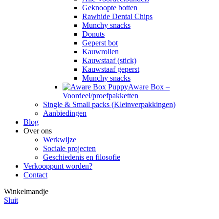
Geknoopte botten
Rawhide Dental Chips
Munchy snacks
Donuts
Geperst bot
Kauwrollen
Kauwstaaf (stick)
Kauwstaaf geperst
Munchy snacks
Aware Box –
Voordeel/proefpakketten
Single & Small packs (Kleinverpakkingen)
Aanbiedingen
Blog
Over ons
Werkwijze
Sociale projecten
Geschiedenis en filosofie
Verkooppunt worden?
Contact
Winkelmandje
Sluit