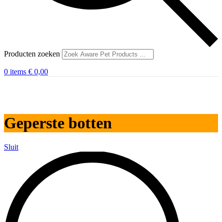
Producten zoeken
0
items
€
0,00
Geperste botten
Sluit