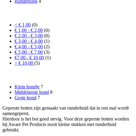
Runderlong
4
Prijs
< € 1,00
(0)
€ 1,00 - € 2,00
(0)
€ 2,00 - € 3,00
(0)
€ 3,00 - € 4,00
(1)
€ 4,00 - € 5,00
(2)
€ 5,00 - € 7,00
(3)
€7,00 - € 10,00
(1)
> € 10,00
(5)
Formaat hond
Klein hondje
7
Middelgrote hond
8
Grote hond
7
Geperste botten zijn gemaakt van runderhuid dat in een mal wordt
samengeperst.
Hierdoor is het bot goed stevig. Voor deze geperste botten worden
bij Aware Pet Products nooit kleine stukken met runderhuid
gebruikt.