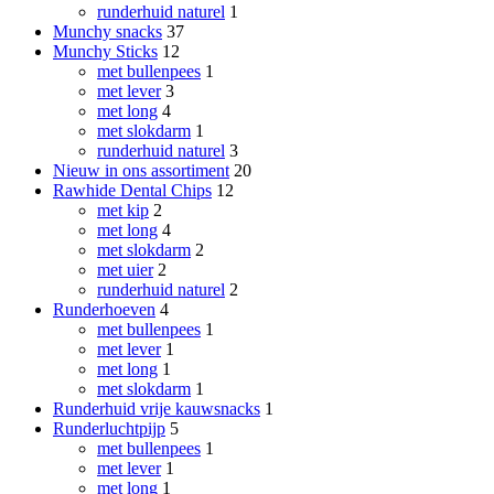
runderhuid naturel
1
Munchy snacks
37
Munchy Sticks
12
met bullenpees
1
met lever
3
met long
4
met slokdarm
1
runderhuid naturel
3
Nieuw in ons assortiment
20
Rawhide Dental Chips
12
met kip
2
met long
4
met slokdarm
2
met uier
2
runderhuid naturel
2
Runderhoeven
4
met bullenpees
1
met lever
1
met long
1
met slokdarm
1
Runderhuid vrije kauwsnacks
1
Runderluchtpijp
5
met bullenpees
1
met lever
1
met long
1