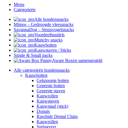
Menu
Categorieën
Alle hondensnacks
Mimos – Gedroogde vleessnacks
SavannaDog – Struisvogelsnacks
Voordeelbundels
Munchy snacks
Kauwbotten
Kauwstaven / Sticks
Single & Small packs
Aware Boxen samengesteld
Alle categorieën hondensnacks
Kauwbotten
Geknoopte botten
Geperste botten
Geperste staven
Kauwrollen
Kauwstaven
Kauwstaaf (stick)
Donuts
Rawhide Dental Chips
Kauwrollen
Springveer