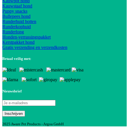
Kauwbot hond
Kauwstaaf hond
Puppy snacks
Bullepees hond
Runderhuid botten
Runderkophuid
Runderlong
Honden-verrassingspakket
Kerstpakket hond
Gratis verzending en verzendkosten
Betaal veilig met:
Nieuwsbrief
2025 Aware Pet Products - Argoa GmbH