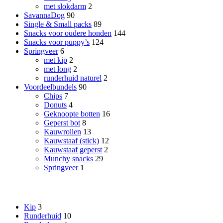
met slokdarm
2
SavannaDog
90
Single & Small packs
89
Snacks voor oudere honden
144
Snacks voor puppy’s
124
Springveer
6
met kip
2
met long
2
runderhuid naturel
2
Voordeelbundels
90
Chips
7
Donuts
4
Geknoopte botten
16
Geperst bot
8
Kauwrollen
13
Kauwstaaf (stick)
12
Kauwstaaf geperst
2
Munchy snacks
29
Springveer
1
Smaak
Kip
3
Runderhuid
10