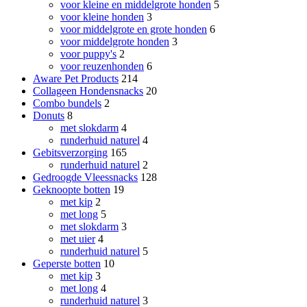
voor kleine en middelgrote honden
5
voor kleine honden
3
voor middelgrote en grote honden
6
voor middelgrote honden
3
voor puppy's
2
voor reuzenhonden
6
Aware Pet Products
214
Collageen Hondensnacks
20
Combo bundels
2
Donuts
8
met slokdarm
4
runderhuid naturel
4
Gebitsverzorging
165
runderhuid naturel
2
Gedroogde Vleessnacks
128
Geknoopte botten
19
met kip
2
met long
5
met slokdarm
3
met uier
4
runderhuid naturel
5
Geperste botten
10
met kip
3
met long
4
runderhuid naturel
3