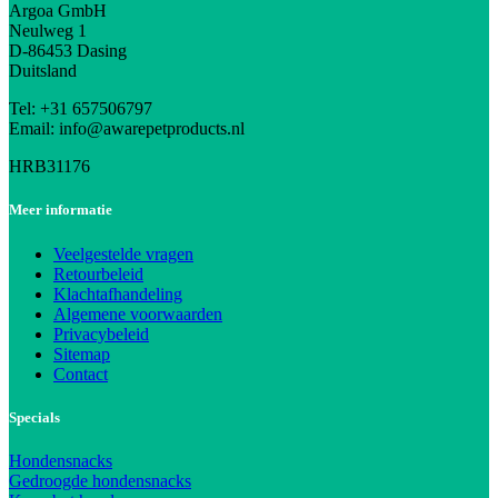
Argoa GmbH
Neulweg 1
D-86453 Dasing
Duitsland
Tel: +31 657506797
Email: info@awarepetproducts.nl
HRB31176
Meer informatie
Veelgestelde vragen
Retourbeleid
Klachtafhandeling
Algemene voorwaarden
Privacybeleid
Sitemap
Contact
Specials
Hondensnacks
Gedroogde hondensnacks