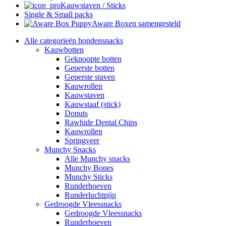
Kauwstaven / Sticks
Single & Small packs
Aware Boxen samengesteld
Alle categorieën hondensnacks
Kauwbotten
Geknoopte botten
Geperste botten
Geperste staven
Kauwrollen
Kauwstaven
Kauwstaaf (stick)
Donuts
Rawhide Dental Chips
Kauwrollen
Springveer
Munchy Snacks
Alle Munchy snacks
Munchy Bones
Munchy Sticks
Runderhoeven
Runderluchtpijp
Gedroogde Vleessnacks
Gedroogde Vleessnacks
Runderhoeven