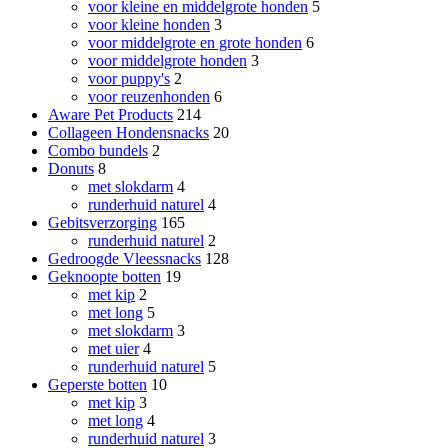
voor kleine en middelgrote honden
5
voor kleine honden
3
voor middelgrote en grote honden
6
voor middelgrote honden
3
voor puppy's
2
voor reuzenhonden
6
Aware Pet Products
214
Collageen Hondensnacks
20
Combo bundels
2
Donuts
8
met slokdarm
4
runderhuid naturel
4
Gebitsverzorging
165
runderhuid naturel
2
Gedroogde Vleessnacks
128
Geknoopte botten
19
met kip
2
met long
5
met slokdarm
3
met uier
4
runderhuid naturel
5
Geperste botten
10
met kip
3
met long
4
runderhuid naturel
3