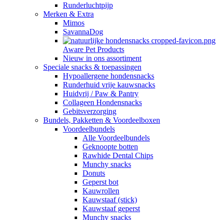
Runderluchtpijp
Merken & Extra
Mimos
SavannaDog
Aware Pet Products
Nieuw in ons assortiment
Speciale snacks & toepassingen
Hypoallergene hondensnacks
Runderhuid vrije kauwsnacks
Huidvrij / Paw & Pantry
Collageen Hondensnacks
Gebitsverzorging
Bundels, Pakketten & Voordeelboxen
Voordeelbundels
Alle Voordeelbundels
Geknoopte botten
Rawhide Dental Chips
Munchy snacks
Donuts
Geperst bot
Kauwrollen
Kauwstaaf (stick)
Kauwstaaf geperst
Munchy snacks