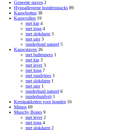
Geperste staven
2
Hypoallergene hondensnacks
89
Kauwbotten
38
Kauwrollen
19
met kip
4
met long
4
met slokdarm
3
met uier
3
runderhuid naturel
5
Kauwstaven
26
met bullenpees
1
met kip
3
met lever
3
met long
7
met rundvlees
3
met slokdarm
1
met uier
1
runderhuid naturel
6
runderhuidvrij
1
Kerstpakketten voor honden
16
Mimos
69
Munchy Bones
9
met lever
2
met long
4
met slokdarm
2