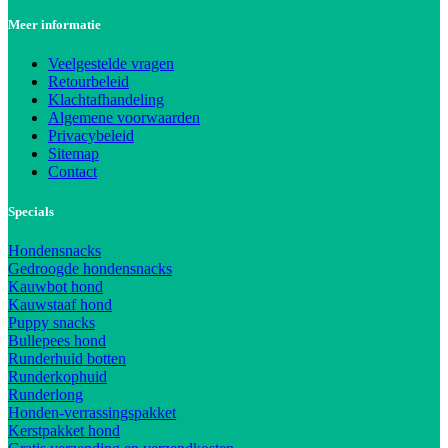
Meer informatie
Veelgestelde vragen
Retourbeleid
Klachtafhandeling
Algemene voorwaarden
Privacybeleid
Sitemap
Contact
Specials
Hondensnacks
Gedroogde hondensnacks
Kauwbot hond
Kauwstaaf hond
Puppy snacks
Bullepees hond
Runderhuid botten
Runderkophuid
Runderlong
Honden-verrassingspakket
Kerstpakket hond