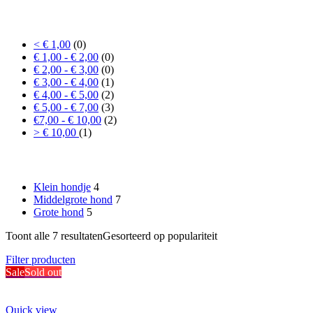
Prijs
< € 1,00
(0)
€ 1,00 - € 2,00
(0)
€ 2,00 - € 3,00
(0)
€ 3,00 - € 4,00
(1)
€ 4,00 - € 5,00
(2)
€ 5,00 - € 7,00
(3)
€7,00 - € 10,00
(2)
> € 10,00
(1)
Formaat hond
Klein hondje
4
Middelgrote hond
7
Grote hond
5
Toont alle 7 resultaten
Gesorteerd op populariteit
Filter producten
Sale
Sold out
Quick view