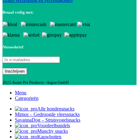
Gratis verzending en verzendkosten
Betaal veilig met:
Nieuwsbrief
2025 Aware Pet Products - Argoa GmbH
Menu
Categorieën
Alle hondensnacks
Mimos – Gedroogde vleessnacks
SavannaDog – Struisvogelsnacks
Voordeelbundels
Munchy snacks
Kauwbotten