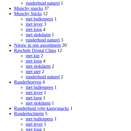
runderhuid naturel
1
Munchy snacks
37
Munchy Sticks
12
met bullenpees
1
met lever
3
met long
4
met slokdarm
1
runderhuid naturel
3
Nieuw in ons assortiment
20
Rawhide Dental Chips
12
met kip
2
met long
4
met slokdarm
2
met uier
2
runderhuid naturel
2
Runderhoeven
4
met bullenpees
1
met lever
1
met long
1
met slokdarm
1
Runderhuid vrije kauwsnacks
1
Runderluchtpijp
5
met bullenpees
1
met lever
1
met long
1