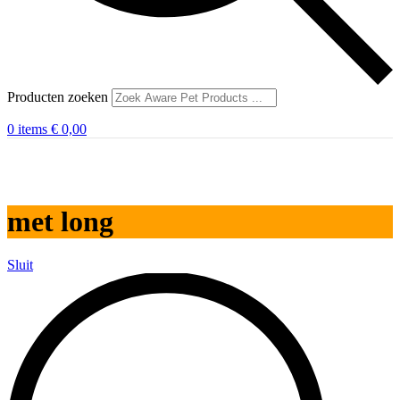
Producten zoeken
0
items
€
0,00
met long
Sluit