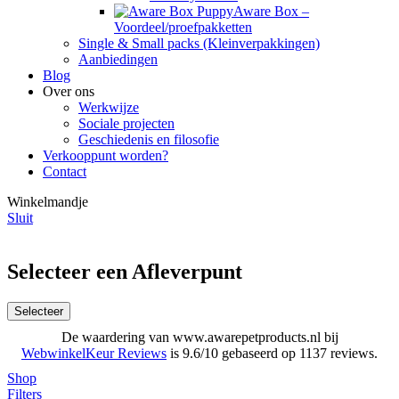
Aware Box –
Voordeel/proefpakketten
Single & Small packs (Kleinverpakkingen)
Aanbiedingen
Blog
Over ons
Werkwijze
Sociale projecten
Geschiedenis en filosofie
Verkooppunt worden?
Contact
Winkelmandje
Sluit
Selecteer een Afleverpunt
Selecteer
De waardering van www.awarepetproducts.nl bij
WebwinkelKeur Reviews
is 9.6/10 gebaseerd op 1137 reviews.
Shop
Filters