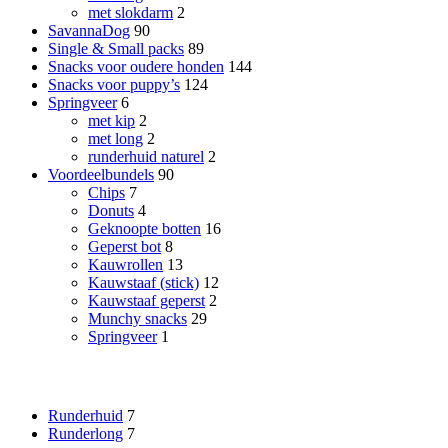
met slokdarm
2
SavannaDog
90
Single & Small packs
89
Snacks voor oudere honden
144
Snacks voor puppy’s
124
Springveer
6
met kip
2
met long
2
runderhuid naturel
2
Voordeelbundels
90
Chips
7
Donuts
4
Geknoopte botten
16
Geperst bot
8
Kauwrollen
13
Kauwstaaf (stick)
12
Kauwstaaf geperst
2
Munchy snacks
29
Springveer
1
Smaak
Runderhuid
7
Runderlong
7