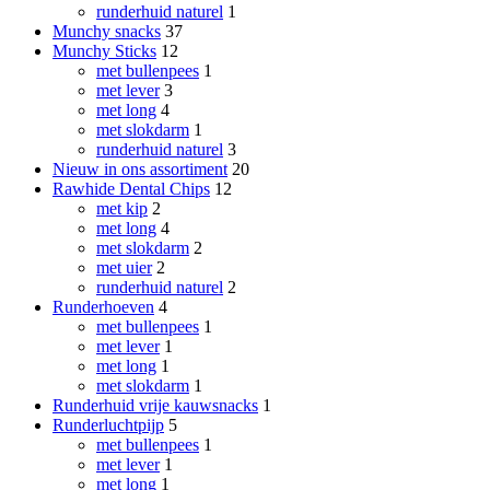
runderhuid naturel
1
Munchy snacks
37
Munchy Sticks
12
met bullenpees
1
met lever
3
met long
4
met slokdarm
1
runderhuid naturel
3
Nieuw in ons assortiment
20
Rawhide Dental Chips
12
met kip
2
met long
4
met slokdarm
2
met uier
2
runderhuid naturel
2
Runderhoeven
4
met bullenpees
1
met lever
1
met long
1
met slokdarm
1
Runderhuid vrije kauwsnacks
1
Runderluchtpijp
5
met bullenpees
1
met lever
1
met long
1