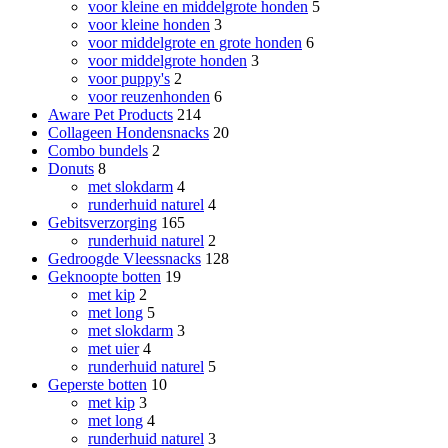
voor kleine en middelgrote honden
5
voor kleine honden
3
voor middelgrote en grote honden
6
voor middelgrote honden
3
voor puppy's
2
voor reuzenhonden
6
Aware Pet Products
214
Collageen Hondensnacks
20
Combo bundels
2
Donuts
8
met slokdarm
4
runderhuid naturel
4
Gebitsverzorging
165
runderhuid naturel
2
Gedroogde Vleessnacks
128
Geknoopte botten
19
met kip
2
met long
5
met slokdarm
3
met uier
4
runderhuid naturel
5
Geperste botten
10
met kip
3
met long
4
runderhuid naturel
3