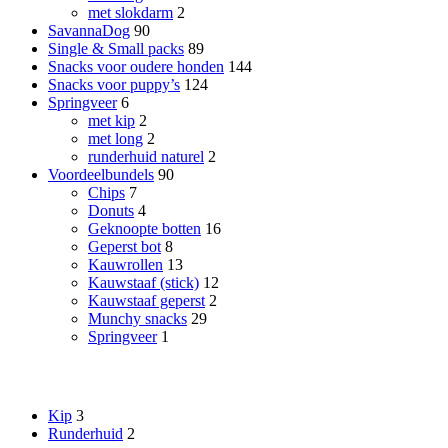
met slokdarm
2
SavannaDog
90
Single & Small packs
89
Snacks voor oudere honden
144
Snacks voor puppy’s
124
Springveer
6
met kip
2
met long
2
runderhuid naturel
2
Voordeelbundels
90
Chips
7
Donuts
4
Geknoopte botten
16
Geperst bot
8
Kauwrollen
13
Kauwstaaf (stick)
12
Kauwstaaf geperst
2
Munchy snacks
29
Springveer
1
Smaak
Kip
3
Runderhuid
2