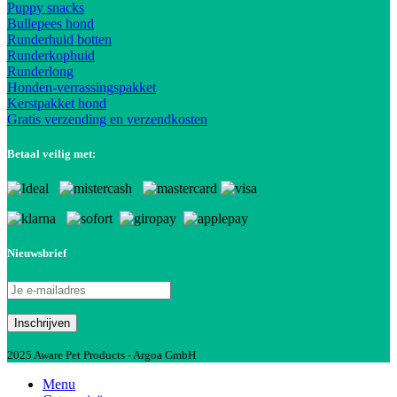
Puppy snacks
Bullepees hond
Runderhuid botten
Runderkophuid
Runderlong
Honden-verrassingspakket
Kerstpakket hond
Gratis verzending en verzendkosten
Betaal veilig met:
Nieuwsbrief
2025 Aware Pet Products - Argoa GmbH
Menu