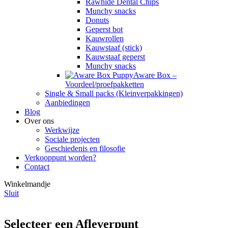
Rawhide Dental Chips
Munchy snacks
Donuts
Geperst bot
Kauwrollen
Kauwstaaf (stick)
Kauwstaaf geperst
Munchy snacks
Aware Box –
Voordeel/proefpakketten
Single & Small packs (Kleinverpakkingen)
Aanbiedingen
Blog
Over ons
Werkwijze
Sociale projecten
Geschiedenis en filosofie
Verkooppunt worden?
Contact
Winkelmandje
Sluit
Selecteer een Afleverpunt