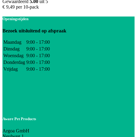
Gewaardeerd
5.00
uit 5
€
9,49
per 10-pack
Openingstijden
Bezoek uitsluitend op afspraak
Maandag
9:00 - 17:00
Dinsdag
9:00 - 17:00
Woensdag
9:00 - 17:00
Donderdag
9:00 - 17:00
Vrijdag
9:00 - 17:00
Aware Pet Products
Argoa GmbH
Neulweg 1