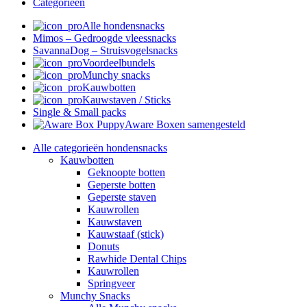
Categorieën
Alle hondensnacks
Mimos – Gedroogde vleessnacks
SavannaDog – Struisvogelsnacks
Voordeelbundels
Munchy snacks
Kauwbotten
Kauwstaven / Sticks
Single & Small packs
Aware Boxen samengesteld
Alle categorieën hondensnacks
Kauwbotten
Geknoopte botten
Geperste botten
Geperste staven
Kauwrollen
Kauwstaven
Kauwstaaf (stick)
Donuts
Rawhide Dental Chips
Kauwrollen
Springveer
Munchy Snacks