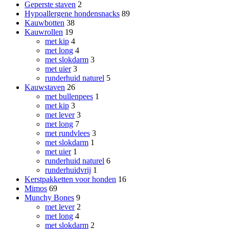
Geperste staven
2
Hypoallergene hondensnacks
89
Kauwbotten
38
Kauwrollen
19
met kip
4
met long
4
met slokdarm
3
met uier
3
runderhuid naturel
5
Kauwstaven
26
met bullenpees
1
met kip
3
met lever
3
met long
7
met rundvlees
3
met slokdarm
1
met uier
1
runderhuid naturel
6
runderhuidvrij
1
Kerstpakketten voor honden
16
Mimos
69
Munchy Bones
9
met lever
2
met long
4
met slokdarm
2