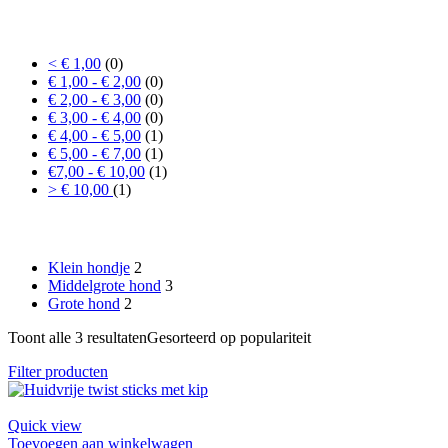
Prijs
< € 1,00
(0)
€ 1,00 - € 2,00
(0)
€ 2,00 - € 3,00
(0)
€ 3,00 - € 4,00
(0)
€ 4,00 - € 5,00
(1)
€ 5,00 - € 7,00
(1)
€7,00 - € 10,00
(1)
> € 10,00
(1)
Formaat hond
Klein hondje
2
Middelgrote hond
3
Grote hond
2
Toont alle 3 resultaten
Gesorteerd op populariteit
Filter producten
Quick view
Toevoegen aan winkelwagen