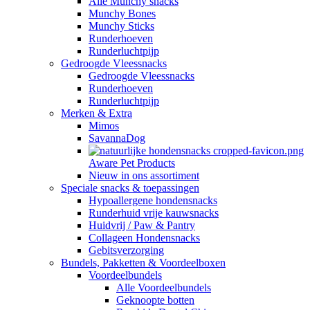
Alle Munchy snacks
Munchy Bones
Munchy Sticks
Runderhoeven
Runderluchtpijp
Gedroogde Vleessnacks
Gedroogde Vleessnacks
Runderhoeven
Runderluchtpijp
Merken & Extra
Mimos
SavannaDog
Aware Pet Products
Nieuw in ons assortiment
Speciale snacks & toepassingen
Hypoallergene hondensnacks
Runderhuid vrije kauwsnacks
Huidvrij / Paw & Pantry
Collageen Hondensnacks
Gebitsverzorging
Bundels, Pakketten & Voordeelboxen
Voordeelbundels
Alle Voordeelbundels
Geknoopte botten