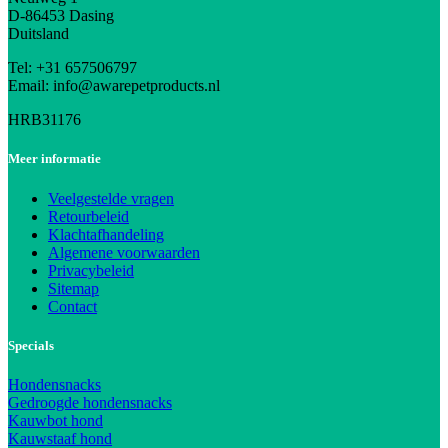
D-86453 Dasing
Duitsland
Tel: +31 657506797
Email: info@awarepetproducts.nl
HRB31176
Meer informatie
Veelgestelde vragen
Retourbeleid
Klachtafhandeling
Algemene voorwaarden
Privacybeleid
Sitemap
Contact
Specials
Hondensnacks
Gedroogde hondensnacks
Kauwbot hond
Kauwstaaf hond