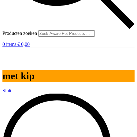
Producten zoeken
0
items
€
0,00
met kip
Sluit