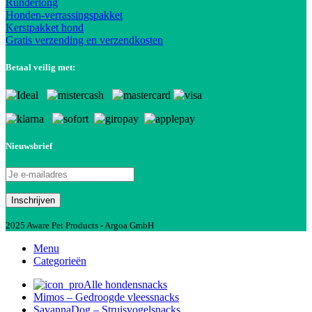
Runderlong
Honden-verrassingspakket
Kerstpakket hond
Gratis verzending en verzendkosten
Betaal veilig met:
Nieuwsbrief
2025 Aware Pet Products - Argoa GmbH
Menu
Categorieën
Alle hondensnacks
Mimos – Gedroogde vleessnacks
SavannaDog – Struisvogelsnacks