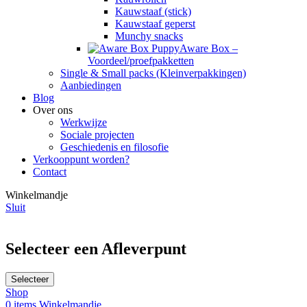
Kauwstaaf (stick)
Kauwstaaf geperst
Munchy snacks
Aware Box –
Voordeel/proefpakketten
Single & Small packs (Kleinverpakkingen)
Aanbiedingen
Blog
Over ons
Werkwijze
Sociale projecten
Geschiedenis en filosofie
Verkooppunt worden?
Contact
Winkelmandje
Sluit
Selecteer een Afleverpunt
Selecteer
Shop
0
items
Winkelmandje