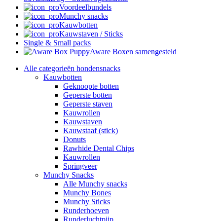
Voordeelbundels
Munchy snacks
Kauwbotten
Kauwstaven / Sticks
Single & Small packs
Aware Boxen samengesteld
Alle categorieën hondensnacks
Kauwbotten
Geknoopte botten
Geperste botten
Geperste staven
Kauwrollen
Kauwstaven
Kauwstaaf (stick)
Donuts
Rawhide Dental Chips
Kauwrollen
Springveer
Munchy Snacks
Alle Munchy snacks
Munchy Bones
Munchy Sticks
Runderhoeven
Runderluchtpijp