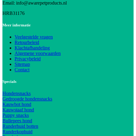
Email: info@awarepetproducts.nl
HRB31176
Meer informatie
Veelgestelde vragen
Retourbeleid
Klachtafhandeling
Algemene voorwaarden
Privacybeleid
Sitemap
Contact
Specials
Hondensnacks
Gedroogde hondensnacks
Kauwbot hond
Kauwstaaf hond
Puppy snacks
Bullepees hond
Runderhuid botten
Runderkophuid