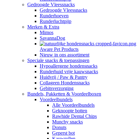
Gedroogde Vleessnacks
Gedroogde Vleessnacks
Runderhoeven
Runderluchtpijp
Merken & Extra
Mimos
SavannaDog
Aware Pet Products
Nieuw in ons assortiment
Speciale snacks & toepassingen
Hypoallergene hondensnacks
Runderhuid vrije kauwsnacks
Huidvrij / Paw & Pantry
Collageen Hondensnacks
Gebitsverzorging
Bundels, Pakketten & Voordeelboxen
Voordeelbundels
Alle Voordeelbundels
Geknoopte botten
Rawhide Dental Chips
Munchy snacks
Donuts
Geperst bot
Kauwrollen