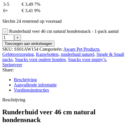
3-5
€
3,49
7%
6+
€
3,41
9%
Slechts 24 resterend op voorraad
Runderhuid veer 46 cm natural hondensnack - 1-pack aantal
Toevoegen aan winkelwagen
SKU:
SS01AW154
Categorieën:
Aware Pet Products
,
Gebitsverzorging
,
Kauwbotten
,
runderhuid naturel
,
Single & Small
packs
,
Snacks voor oudere honden
,
Snacks voor puppy’s
,
Springveer
Share:
Beschrijving
Aanvullende informatie
Voedingsinstructies
Beschrijving
Runderhuid veer 46 cm natural
hondensnack