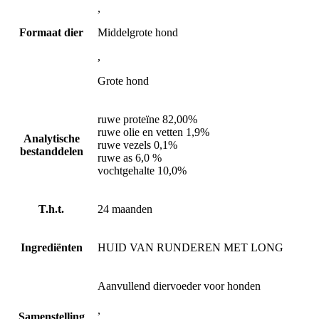
,
Formaat dier
Middelgrote hond
,
Grote hond
ruwe proteïne 82,00%
ruwe olie en vetten 1,9%
Analytische
ruwe vezels 0,1%
bestanddelen
ruwe as 6,0 %
vochtgehalte 10,0%
T.h.t.
24 maanden
Ingrediënten
HUID VAN RUNDEREN MET LONG
Aanvullend diervoeder voor honden
,
Samenstelling