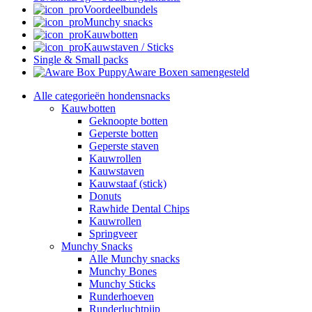
Voordeelbundels
Munchy snacks
Kauwbotten
Kauwstaven / Sticks
Single & Small packs
Aware Boxen samengesteld
Alle categorieën hondensnacks
Kauwbotten
Geknoopte botten
Geperste botten
Geperste staven
Kauwrollen
Kauwstaven
Kauwstaaf (stick)
Donuts
Rawhide Dental Chips
Kauwrollen
Springveer
Munchy Snacks
Alle Munchy snacks
Munchy Bones
Munchy Sticks
Runderhoeven
Runderluchtpijp