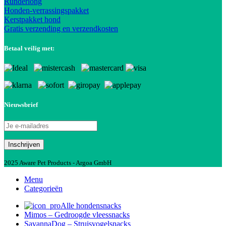
Runderlong
Honden-verrassingspakket
Kerstpakket hond
Gratis verzending en verzendkosten
Betaal veilig met:
Nieuwsbrief
2025 Aware Pet Products - Argoa GmbH
Menu
Categorieën
Alle hondensnacks
Mimos – Gedroogde vleessnacks
SavannaDog – Struisvogelsnacks