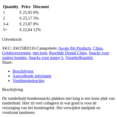
Quantity
Price
Discount
1
€
25,95
0%
2
€
25,17
3%
3-4
€
23,87
8%
5+
€
22,84
12%
Uitverkocht
SKU:
AW25BD116
Categorieën:
Aware Pet Products
,
Chips
,
Gebitsverzorging
,
met long
,
Rawhide Dental Chips
,
Snacks voor
oudere honden
,
Snacks voor puppy’s
,
Voordeelbundels
Share:
Beschrijving
Aanvullende informatie
Voedingsinstructies
Beschrijving
De runderhuid hondensnacks plakken met long is een losse plak van
runderhuid. Hier zit veel collageen in wat goed is voor de
verzorging van het hondengebit. Het verwijdert tandplak en
voorkomt tandsteen.