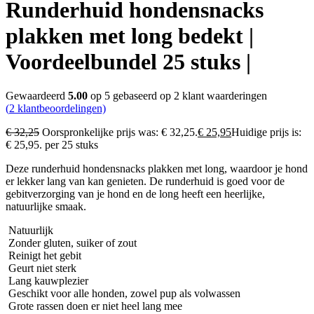
Runderhuid hondensnacks
plakken met long bedekt |
Voordeelbundel 25 stuks |
Gewaardeerd
5.00
op 5 gebaseerd op
2
klant waarderingen
(
2
klantbeoordelingen)
€
32,25
Oorspronkelijke prijs was: € 32,25.
€
25,95
Huidige prijs is:
€ 25,95.
per 25 stuks
Deze runderhuid hondensnacks plakken met long, waardoor je hond
er lekker lang van kan genieten. De runderhuid is goed voor de
gebitverzorging van je hond en de long heeft een heerlijke,
natuurlijke smaak.
Natuurlijk
Zonder gluten, suiker of zout
Reinigt het gebit
Geurt niet sterk
Lang kauwplezier
Geschikt voor alle honden, zowel pup als volwassen
Grote rassen doen er niet heel lang mee