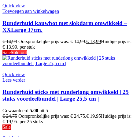
Quick view
Toevoegen aan winkelwagen
Runderhuid kauwbot met slokdarm omwikkeld –
XXLarge 37cm.
€
14,99
Oorspronkelijke prijs was: € 14,99.
€
13,99
Huidige prijs is:
€ 13,99.
per stuk
Sale
Sold out
Quick view
Lees verder
Runderhuid sticks met runderlong omwikkeld | 25
stuks voordeelbundel | Large 25,5 cm |
Gewaardeerd
5.00
uit 5
€
24,75
Oorspronkelijke prijs was: € 24,75.
€
19,95
Huidige prijs is:
€ 19,95.
per 25 stuks
Sale