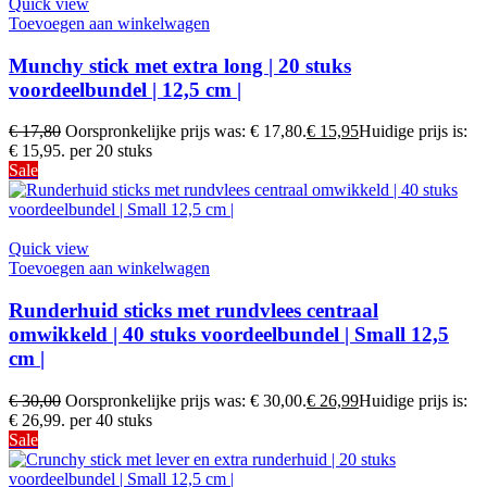
Quick view
Toevoegen aan winkelwagen
Munchy stick met extra long | 20 stuks
voordeelbundel | 12,5 cm |
€
17,80
Oorspronkelijke prijs was: € 17,80.
€
15,95
Huidige prijs is:
€ 15,95.
per 20 stuks
Sale
Quick view
Toevoegen aan winkelwagen
Runderhuid sticks met rundvlees centraal
omwikkeld | 40 stuks voordeelbundel | Small 12,5
cm |
€
30,00
Oorspronkelijke prijs was: € 30,00.
€
26,99
Huidige prijs is:
€ 26,99.
per 40 stuks
Sale