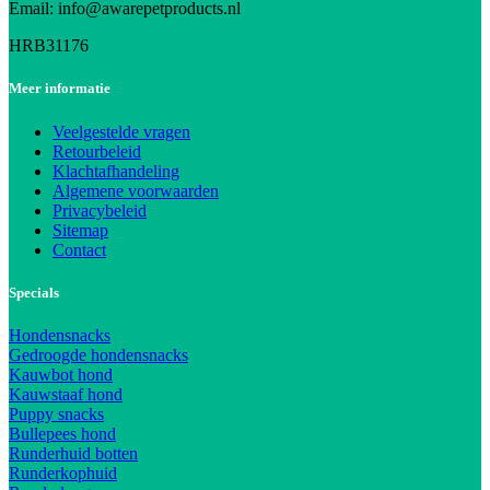
Email: info@awarepetproducts.nl
HRB31176
Meer informatie
Veelgestelde vragen
Retourbeleid
Klachtafhandeling
Algemene voorwaarden
Privacybeleid
Sitemap
Contact
Specials
Hondensnacks
Gedroogde hondensnacks
Kauwbot hond
Kauwstaaf hond
Puppy snacks
Bullepees hond
Runderhuid botten
Runderkophuid