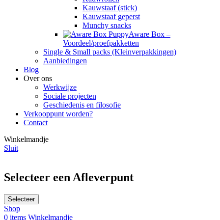
Kauwstaaf (stick)
Kauwstaaf geperst
Munchy snacks
Aware Box –
Voordeel/proefpakketten
Single & Small packs (Kleinverpakkingen)
Aanbiedingen
Blog
Over ons
Werkwijze
Sociale projecten
Geschiedenis en filosofie
Verkooppunt worden?
Contact
Winkelmandje
Sluit
Selecteer een Afleverpunt
Selecteer
Shop
0
items
Winkelmandje