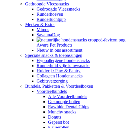
Gedroogde Vleessnacks
Gedroogde Vleessnacks
Runderhoeven
Runderluchtpijp
Merken & Extra
Mimos
SavannaDog
Aware Pet Products
Nieuw in ons assortiment
Speciale snacks & toepassingen
Hypoallergene hondensnacks
Runderhuid vrije kauwsnacks
Huidvrij / Paw & Pantry
Collageen Hondensnacks
Gebitsverzorging
Bundels, Pakketten & Voordeelboxen
Voordeelbundels
Alle Voordeelbundels
Geknoopte botten
Rawhide Dental Chips
Munchy snacks
Donuts
Geperst bot
Kauwrollen