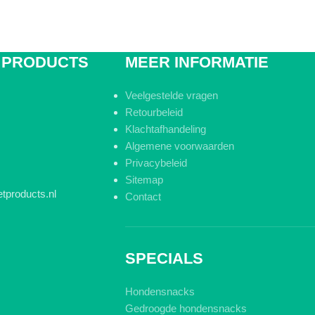
 PRODUCTS
MEER INFORMATIE
Veelgestelde vragen
Retourbeleid
Klachtafhandeling
Algemene voorwaarden
Privacybeleid
Sitemap
tproducts.nl
Contact
SPECIALS
Hondensnacks
Gedroogde hondensnacks