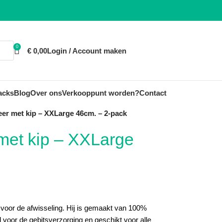
0
€
0,00
Login / Account maken
acks
Blog
Over ons
Verkooppunt worden?
Contact
er met kip – XXLarge 46cm. – 2-pack
met kip – XXLarge
voor de afwisseling. Hij is gemaakt van 100%
d voor de gebitsverzorging en geschikt voor alle