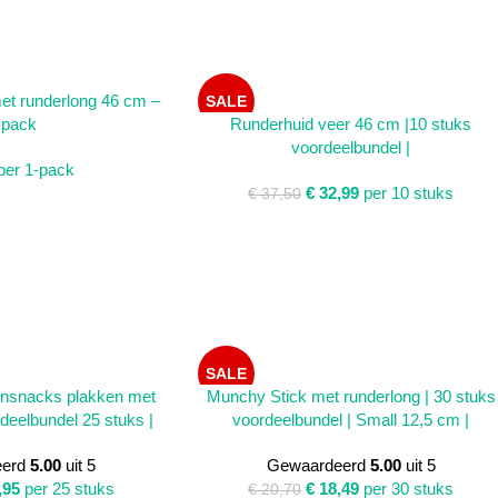
WINKELWAGEN
et runderlong 46 cm –
SALE
LEES VERDER
-pack
Runderhuid veer 46 cm |10 stuks
voordeelbundel |
SOLD
OUT
per 1-pack
€
32,99
per 10 stuks
€
37,50
SALE
TOEVOEGEN AAN WINKELWAGEN
nsnacks plakken met
Munchy Stick met runderlong | 30 stuks
rdeelbundel 25 stuks |
voordeelbundel | Small 12,5 cm |
eerd
5.00
uit 5
Gewaardeerd
5.00
uit 5
,95
per 25 stuks
€
18,49
per 30 stuks
€
20,70