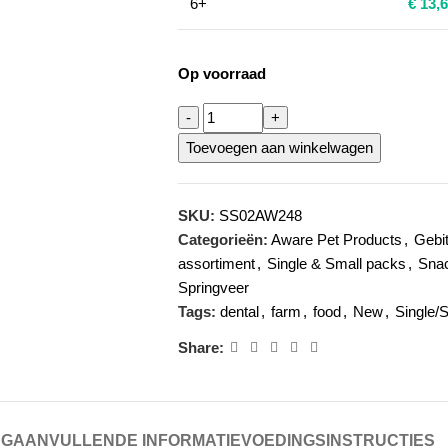
6+
€
13,6
Op voorraad
Toevoegen aan winkelwagen
SKU:
SS02AW248
Categorieën:
Aware Pet Products
,
Gebi
assortiment
,
Single & Small packs
,
Snac
Springveer
Tags:
dental
,
farm
,
food
,
New
,
Single/
Share:
NG
AANVULLENDE INFORMATIE
VOEDINGSINSTRUCTIES