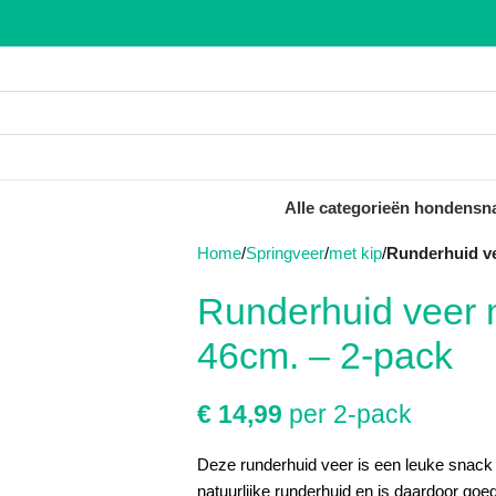
Alle categorieën hondensn
Home
Springveer
met kip
Runderhuid ve
Runderhuid veer 
46cm. – 2-pack
€
14,99
per 2-pack
Deze runderhuid veer is een leuke snack 
natuurlijke runderhuid en is daardoor goe