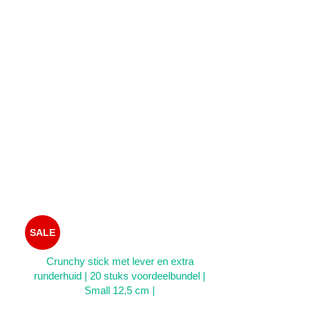
SALE
SALE
TOEVOEGEN AAN WINKELWAGEN
TOEVOEGEN AA
Crunchy stick met lever en extra
Munchy Bone m
runderhuid | 20 stuks voordeelbundel |
met long | 15
Small 12,5 cm |
S