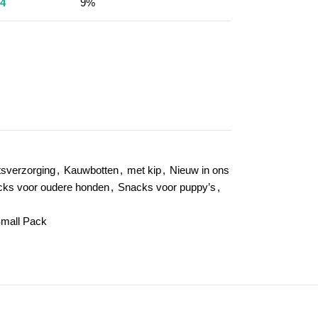
4
9%
tsverzorging
,
Kauwbotten
,
met kip
,
Nieuw in ons
ks voor oudere honden
,
Snacks voor puppy’s
,
Small Pack