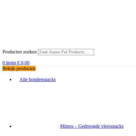
Producten zoeken
0
items
€
0,00
Bekijk producten
Alle hondensnacks
Mimos – Gedroogde vleessnacks