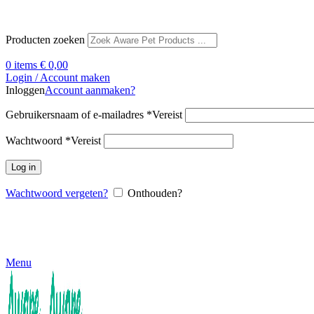
Producten zoeken
0
items
€
0,00
Login / Account maken
Inloggen
Account aanmaken?
Gebruikersnaam of e-mailadres
*
Vereist
Wachtwoord
*
Vereist
Log in
Wachtwoord vergeten?
Onthouden?
Menu