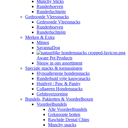
Munchy Sticks
Runderhoeven
Runderluchtpijp
Gedroogde Vleessnacks
Gedroogde Vleessnacks
Runderhoeven
Runderluchtpijp
Merken & Extra
Mimos
SavannaDog
Aware Pet Products
Nieuw in ons assortiment
Speciale snacks & toepassingen
Hypoallergene hondensnacks
Runderhuid vrije kauwsnacks
Huidvrij / Paw & Pantry
Collageen Hondensnacks
Gebitsverzorging
Bundels, Pakketten & Voordeelboxen
Voordeelbundels
Alle Voordeelbundels
Geknoopte botten
Rawhide Dental Chips
Munchy snacks