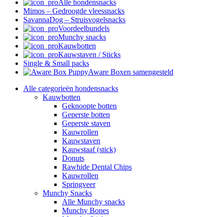
Alle hondensnacks
Mimos – Gedroogde vleessnacks
SavannaDog – Struisvogelsnacks
Voordeelbundels
Munchy snacks
Kauwbotten
Kauwstaven / Sticks
Single & Small packs
Aware Boxen samengesteld
Alle categorieën hondensnacks
Kauwbotten
Geknoopte botten
Geperste botten
Geperste staven
Kauwrollen
Kauwstaven
Kauwstaaf (stick)
Donuts
Rawhide Dental Chips
Kauwrollen
Springveer
Munchy Snacks
Alle Munchy snacks
Munchy Bones