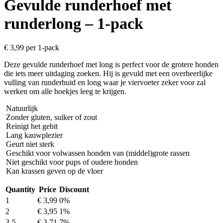
Gevulde runderhoef met
runderlong – 1-pack
€
3,99
per 1-pack
Deze gevulde runderhoef met long is perfect voor de grotere honden
die iets meer uitdaging zoeken. Hij is gevuld met een overheerlijke
vulling van runderhuid en long waar je viervoeter zeker voor zal
werken om alle hoekjes leeg te krijgen.
Natuurlijk
Zonder gluten, suiker of zout
Reinigt het gebit
Lang kauwplezier
Geurt niet sterk
Geschikt voor volwassen honden van (middel)grote rassen
Niet geschikt voor pups of oudere honden
Kan krassen geven op de vloer
Quantity
Price
Discount
1
€
3,99
0%
2
€
3,95
1%
3-5
€
3,71
7%