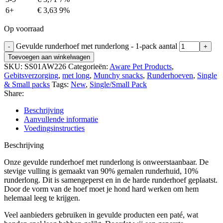
6+
€
3,63
9%
Op voorraad
Gevulde runderhoef met runderlong - 1-pack aantal
Toevoegen aan winkelwagen
SKU:
SS01AW226
Categorieën:
Aware Pet Products
,
Gebitsverzorging
,
met long
,
Munchy snacks
,
Runderhoeven
,
Single
& Small packs
Tags:
New
,
Single/Small Pack
Share:
Beschrijving
Aanvullende informatie
Voedingsinstructies
Beschrijving
Onze gevulde runderhoef met runderlong is onweerstaanbaar. De
stevige vulling is gemaakt van 90% gemalen runderhuid, 10%
runderlong. Dit is samengeperst en in de harde runderhoef geplaatst.
Door de vorm van de hoef moet je hond hard werken om hem
helemaal leeg te krijgen.
Veel aanbieders gebruiken in gevulde producten een paté, wat