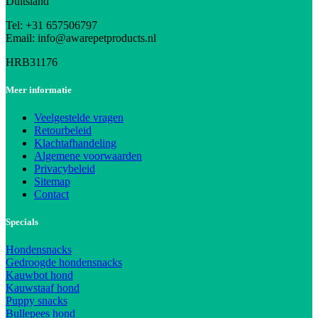
Duitsland
Tel: +31 657506797
Email: info@awarepetproducts.nl
HRB31176
Meer informatie
Veelgestelde vragen
Retourbeleid
Klachtafhandeling
Algemene voorwaarden
Privacybeleid
Sitemap
Contact
Specials
Hondensnacks
Gedroogde hondensnacks
Kauwbot hond
Kauwstaaf hond
Puppy snacks
Bullepees hond