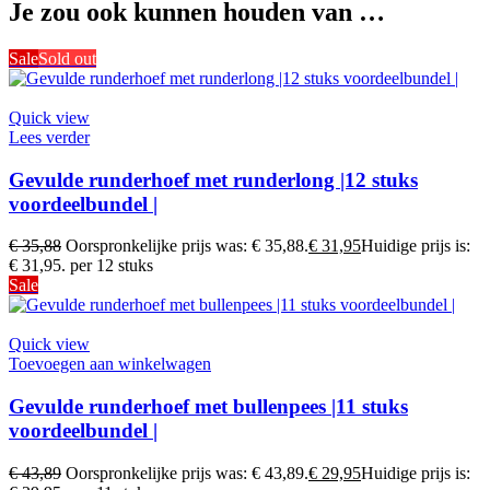
Je zou ook kunnen houden van …
Sale
Sold out
Quick view
Lees verder
Gevulde runderhoef met runderlong |12 stuks
voordeelbundel |
€
35,88
Oorspronkelijke prijs was: € 35,88.
€
31,95
Huidige prijs is:
€ 31,95.
per 12 stuks
Sale
Quick view
Toevoegen aan winkelwagen
Gevulde runderhoef met bullenpees |11 stuks
voordeelbundel |
€
43,89
Oorspronkelijke prijs was: € 43,89.
€
29,95
Huidige prijs is: