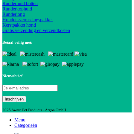
Runderhuid botten
Runderkophuid
Runderlong
Honden-verrassingspakket
Kerstpakket hond
Gratis verzending en verzendkosten
Betaal veilig met:
Nieuwsbrief
2025 Aware Pet Products - Argoa GmbH
Menu
Categorieën