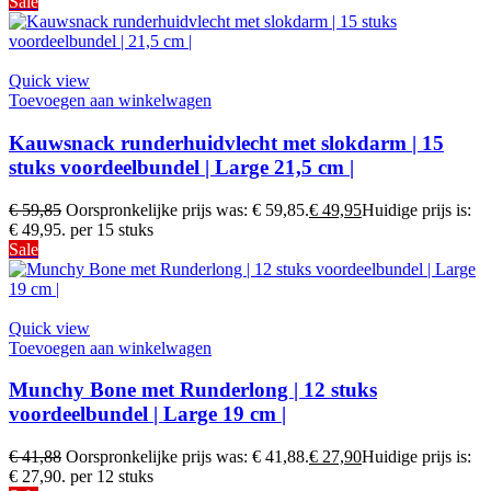
Sale
Quick view
Toevoegen aan winkelwagen
Kauwsnack runderhuidvlecht met slokdarm | 15
stuks voordeelbundel | Large 21,5 cm |
€
59,85
Oorspronkelijke prijs was: € 59,85.
€
49,95
Huidige prijs is:
€ 49,95.
per 15 stuks
Sale
Quick view
Toevoegen aan winkelwagen
Munchy Bone met Runderlong | 12 stuks
voordeelbundel | Large 19 cm |
€
41,88
Oorspronkelijke prijs was: € 41,88.
€
27,90
Huidige prijs is:
€ 27,90.
per 12 stuks