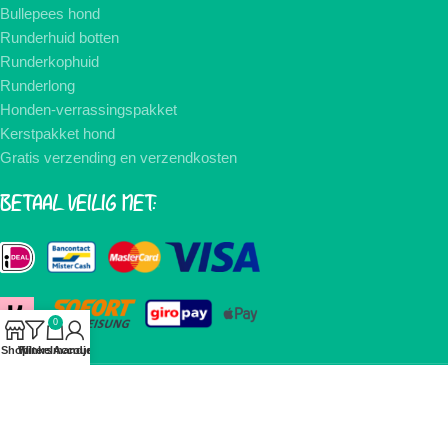
Bullepees hond
Runderhuid botten
Runderkophuid
Runderlong
Honden-verrassingspakket
Kerstpakket hond
Gratis verzending en verzendkosten
BETAAL VEILIG MET:
0
Shop
Winkelmandje
Filters
Account
NIEUWSBRIEF