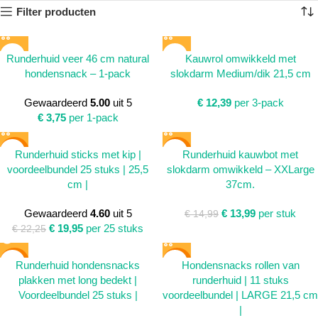
Filter producten
Runderhuid veer 46 cm natural
Kauwrol omwikkeld met
hondensnack – 1-pack
slokdarm Medium/dik 21,5 cm
Gewaardeerd
5.00
uit 5
€
12,39
per 3-pack
€
3,75
per 1-pack
SALE
SALE
Runderhuid sticks met kip |
Runderhuid kauwbot met
voordeelbundel 25 stuks | 25,5
slokdarm omwikkeld – XXLarge
cm |
37cm.
Gewaardeerd
4.60
uit 5
€
13,99
per stuk
€
14,99
€
19,95
per 25 stuks
€
22,25
SALE
SALE
Runderhuid hondensnacks
Hondensnacks rollen van
plakken met long bedekt |
runderhuid | 11 stuks
SOLD
Voordeelbundel 25 stuks |
voordeelbundel | LARGE 21,5 cm
OUT
|