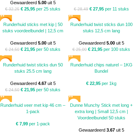
Gewaardeerd
5.00
uit 5
€
25,95
per 25 stuks
€
27,95
per 11 stuks
€
32,25
€
28,49
SALE
SALE
Runderhuid sticks met kip | 50
Runderhuid twist sticks dun 100
stuks voordeelbundel | 12,5 cm
stuks 12,5 cm lang
Gewaardeerd
5.00
uit 5
Gewaardeerd
5.00
uit 5
€
21,95
per 50 stuks
€
21,95
per 100 stuks
€
24,50
€
25,00
SALE
Runderhuid twist sticks dun 50
Runderhuid chips naturel – 1KG
stuks 25.5 cm lang
Bundel
SOLD
OUT
Gewaardeerd
4.67
uit 5
€
22,95
per 1kg
€
21,95
per 50 stuks
€
24,50
Runderhuid veer met kip 46 cm –
Dunne Munchy Stick met long +
1-pack
extra long | Small 12,5 cm |
Voordeelbundel 50 stuks
€
7,99
per 1-pack
Gewaardeerd
3.67
uit 5