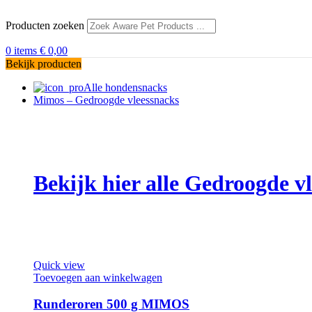
Producten zoeken
0
items
€
0,00
Bekijk producten
Alle hondensnacks
Mimos – Gedroogde vleessnacks
Bekijk hier alle Gedroogde 
Quick view
Toevoegen aan winkelwagen
Runderoren 500 g MIMOS