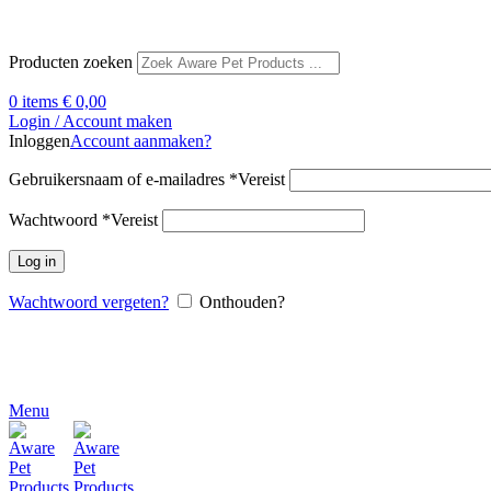
Producten zoeken
0
items
€
0,00
Login / Account maken
Inloggen
Account aanmaken?
Gebruikersnaam of e-mailadres
*
Vereist
Wachtwoord
*
Vereist
Log in
Wachtwoord vergeten?
Onthouden?
Menu