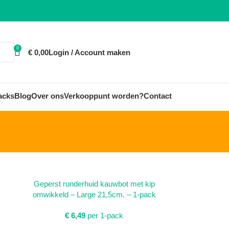
0
€
0,00
Login / Account maken
acks
Blog
Over ons
Verkooppunt worden?
Contact
TOEVOEGEN AAN WINKELWAGEN
Geperst runderhuid kauwbot met kip
omwikkeld – Large 21,5cm. – 1-pack
€
6,49
per 1-pack