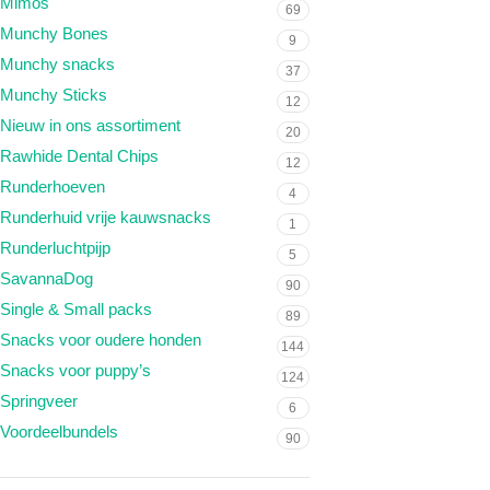
Mimos
69
Munchy Bones
9
Munchy snacks
37
Munchy Sticks
12
Nieuw in ons assortiment
20
Rawhide Dental Chips
12
Runderhoeven
4
Runderhuid vrije kauwsnacks
1
Runderluchtpijp
5
SavannaDog
90
Single & Small packs
89
Snacks voor oudere honden
144
Snacks voor puppy’s
124
Springveer
6
Voordeelbundels
90