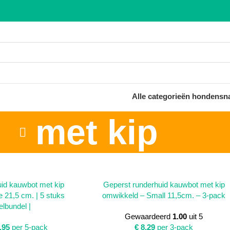
Alle categorieën hondensn
met kip
INKELWAGEN
TOEVOEGEN AAN WINKELWAGEN
id kauwbot met kip
Geperst runderhuid kauwbot met kip
 21,5 cm. | 5 stuks
omwikkeld – Small 11,5cm. – 3-pack
lbundel |
Gewaardeerd
1.00
uit 5
,95
per 5-pack
€
8,29
per 3-pack