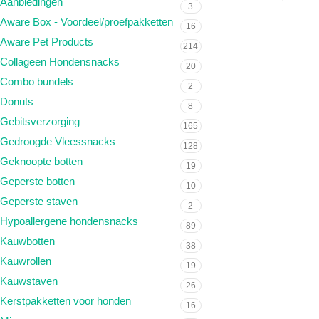
Aanbiedingen
3
Aware Box - Voordeel/proefpakketten
16
Aware Pet Products
214
Collageen Hondensnacks
20
Combo bundels
2
Donuts
8
Gebitsverzorging
165
Gedroogde Vleessnacks
128
Geknoopte botten
19
Geperste botten
10
Geperste staven
2
Hypoallergene hondensnacks
89
Kauwbotten
38
Kauwrollen
19
Kauwstaven
26
Kerstpakketten voor honden
16