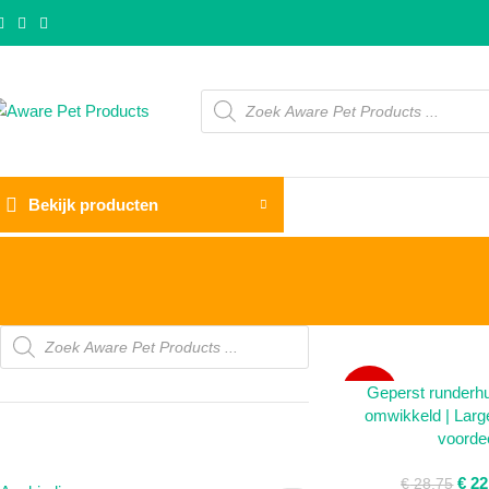
Bekijk producten
TOEVOEGEN AAN W
Geperst runderhu
SALE
omwikkeld | Large
voordee
PRODUCTCATEGORIEËN
€
22
€
28,75