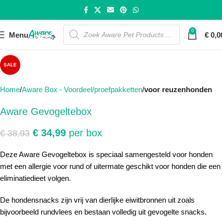
0
Menu
€
0,0
Click to enlarge
SALE
Home
Aware Box - Voordeel/proefpakketten
voor reuzenhonden
Aware Gevogeltebox
€
34,99
per box
€
38,93
Deze Aware Gevogeltebox is speciaal samengesteld voor honden
met een allergie voor rund of uitermate geschikt voor honden die een
eliminatiedieet volgen.
De hondensnacks zijn vrij van dierlijke eiwitbronnen uit zoals
bijvoorbeeld rundvlees en bestaan volledig uit gevogelte snacks.