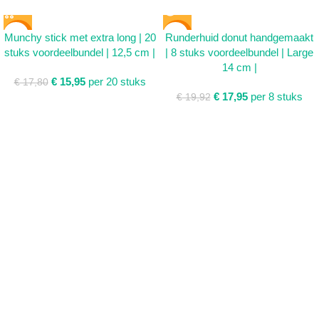
SALE
SALE
Munchy stick met extra long | 20
Runderhuid donut handgemaakt
stuks voordeelbundel | 12,5 cm |
| 8 stuks voordeelbundel | Large
SOLD
14 cm |
OUT
€
15,95
per 20 stuks
€
17,80
€
17,95
per 8 stuks
€
19,92