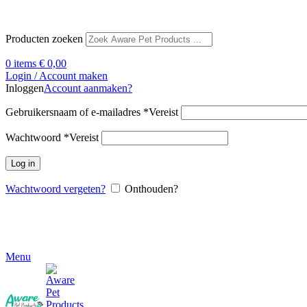
Producten zoeken
0
items
€
0,00
Login / Account maken
Inloggen
Account aanmaken?
Gebruikersnaam of e-mailadres
*
Vereist
Wachtwoord
*
Vereist
Log in
Wachtwoord vergeten?
Onthouden?
Menu