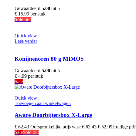
Gewaardeerd
5.00
uit 5
€
15,99
per stuk
Sold out
Quick view
Lees verder
Konijnenoren 80 g MIMOS
Gewaardeerd
5.00
uit 5
€
4,99
per stuk
Sale
Quick view
Toevoegen aan winkelwagen
Aware Doorbijtersbox X-Large
€
62,43
Oorspronkelijke prijs was: € 62,43.
€
52,99
Huidige prijs
Sale
Sold out