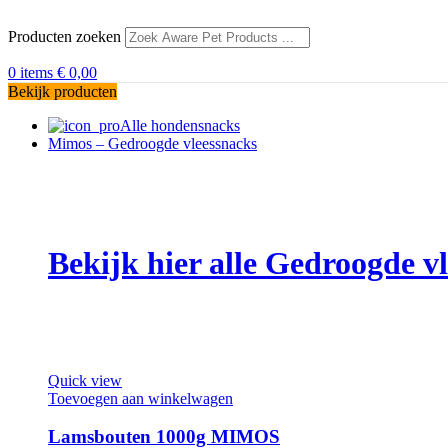
Producten zoeken
0
items
€
0,00
Bekijk producten
Alle hondensnacks
Mimos – Gedroogde vleessnacks
Bekijk hier alle Gedroogde 
Quick view
Toevoegen aan winkelwagen
Lamsbouten 1000g MIMOS