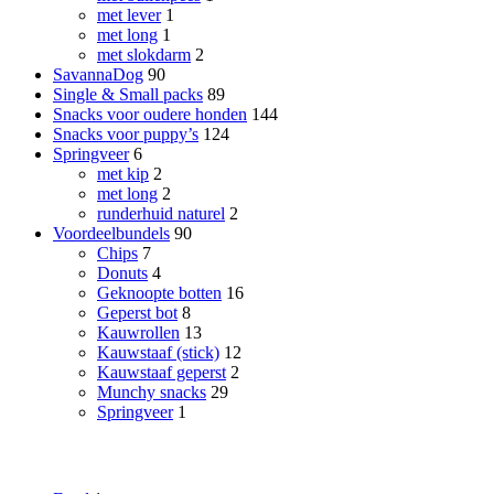
met lever
1
met long
1
met slokdarm
2
SavannaDog
90
Single & Small packs
89
Snacks voor oudere honden
144
Snacks voor puppy’s
124
Springveer
6
met kip
2
met long
2
runderhuid naturel
2
Voordeelbundels
90
Chips
7
Donuts
4
Geknoopte botten
16
Geperst bot
8
Kauwrollen
13
Kauwstaaf (stick)
12
Kauwstaaf geperst
2
Munchy snacks
29
Springveer
1
Smaak