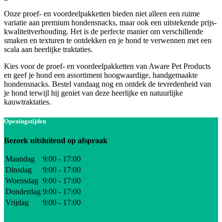
Onze proef- en voordeelpakketten bieden niet alleen een ruime
variatie aan premium hondensnacks, maar ook een uitstekende prijs-
kwaliteitverhouding. Het is de perfecte manier om verschillende
smaken en texturen te ontdekken en je hond te verwennen met een
scala aan heerlijke traktaties.
Kies voor de proef- en voordeelpakketten van Aware Pet Products
en geef je hond een assortiment hoogwaardige, handgemaakte
hondensnacks. Bestel vandaag nog en ontdek de tevredenheid van
je hond terwijl hij geniet van deze heerlijke en natuurlijke
kauwtraktaties.
Openingstijden
Bezoek uitsluitend op afspraak
Maandag
9:00 - 17:00
Dinsdag
9:00 - 17:00
Woensdag
9:00 - 17:00
Donderdag
9:00 - 17:00
Vrijdag
9:00 - 17:00