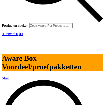
Producten zoeken
0
items
€
0,00
Aware Box -
Voordeel/proefpakketten
Sluit