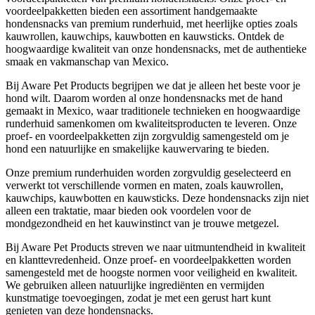
voordeelpakketten bieden een assortiment handgemaakte
hondensnacks van premium runderhuid, met heerlijke opties zoals
kauwrollen, kauwchips, kauwbotten en kauwsticks. Ontdek de
hoogwaardige kwaliteit van onze hondensnacks, met de authentieke
smaak en vakmanschap van Mexico.
Bij Aware Pet Products begrijpen we dat je alleen het beste voor je
hond wilt. Daarom worden al onze hondensnacks met de hand
gemaakt in Mexico, waar traditionele technieken en hoogwaardige
runderhuid samenkomen om kwaliteitsproducten te leveren. Onze
proef- en voordeelpakketten zijn zorgvuldig samengesteld om je
hond een natuurlijke en smakelijke kauwervaring te bieden.
Onze premium runderhuiden worden zorgvuldig geselecteerd en
verwerkt tot verschillende vormen en maten, zoals kauwrollen,
kauwchips, kauwbotten en kauwsticks. Deze hondensnacks zijn niet
alleen een traktatie, maar bieden ook voordelen voor de
mondgezondheid en het kauwinstinct van je trouwe metgezel.
Bij Aware Pet Products streven we naar uitmuntendheid in kwaliteit
en klanttevredenheid. Onze proef- en voordeelpakketten worden
samengesteld met de hoogste normen voor veiligheid en kwaliteit.
We gebruiken alleen natuurlijke ingrediënten en vermijden
kunstmatige toevoegingen, zodat je met een gerust hart kunt
genieten van deze hondensnacks.