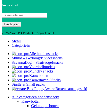
Nieuwsbrief
2025 Aware Pet Products - Argoa GmbH
Menu
Categorieën
Alle hondensnacks
Mimos – Gedroogde vleessnacks
SavannaDog – Struisvogelsnacks
Voordeelbundels
Munchy snacks
Kauwbotten
Kauwstaven / Sticks
Single & Small packs
Aware Boxen samengesteld
Alle categorieën hondensnacks
Kauwbotten
Geknoopte botten