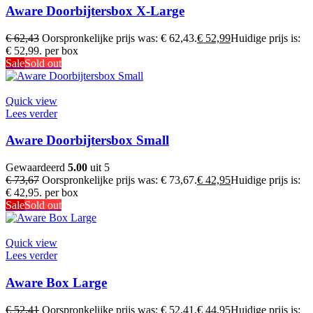
Aware Doorbijtersbox X-Large
€
62,43
Oorspronkelijke prijs was: € 62,43.
€
52,99
Huidige prijs is:
€ 52,99.
per box
Sale
Sold out
Quick view
Lees verder
Aware Doorbijtersbox Small
Gewaardeerd
5.00
uit 5
€
73,67
Oorspronkelijke prijs was: € 73,67.
€
42,95
Huidige prijs is:
€ 42,95.
per box
Sale
Sold out
Quick view
Lees verder
Aware Box Large
€
52,41
Oorspronkelijke prijs was: € 52,41.
€
44,95
Huidige prijs is: