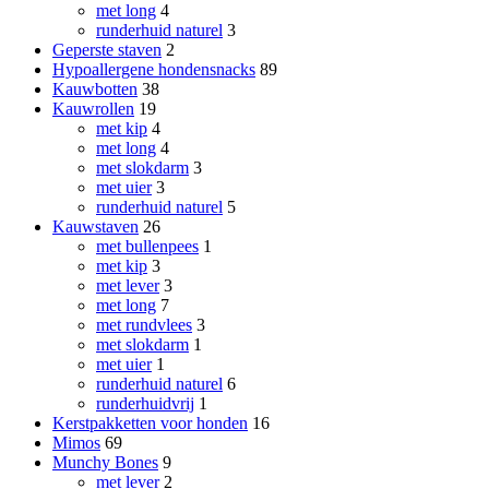
met long
4
runderhuid naturel
3
Geperste staven
2
Hypoallergene hondensnacks
89
Kauwbotten
38
Kauwrollen
19
met kip
4
met long
4
met slokdarm
3
met uier
3
runderhuid naturel
5
Kauwstaven
26
met bullenpees
1
met kip
3
met lever
3
met long
7
met rundvlees
3
met slokdarm
1
met uier
1
runderhuid naturel
6
runderhuidvrij
1
Kerstpakketten voor honden
16
Mimos
69
Munchy Bones
9
met lever
2