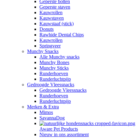
Geperste botten
Geperste staven
Kauwrollen
Kauwstaven
Kauwstaaf (stick)
Donuts
Rawhide Dental Chips
Kauwrollen
Springveer
Munchy Snacks
Alle Munchy snacks
Munchy Bones
Munchy Sticks
Runderhoeven
Runderluchtpijp
Gedroogde Vleessnacks
Gedroogde Vleessnacks
Runderhoeven
Runderluchtpijp
Merken & Extra
Mimos
SavannaDog
Aware Pet Products
Nieuw in ons assortiment