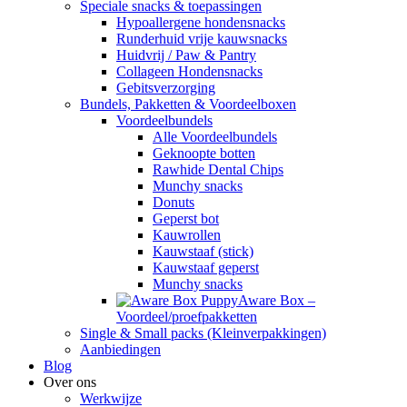
Speciale snacks & toepassingen
Hypoallergene hondensnacks
Runderhuid vrije kauwsnacks
Huidvrij / Paw & Pantry
Collageen Hondensnacks
Gebitsverzorging
Bundels, Pakketten & Voordeelboxen
Voordeelbundels
Alle Voordeelbundels
Geknoopte botten
Rawhide Dental Chips
Munchy snacks
Donuts
Geperst bot
Kauwrollen
Kauwstaaf (stick)
Kauwstaaf geperst
Munchy snacks
Aware Box –
Voordeel/proefpakketten
Single & Small packs (Kleinverpakkingen)
Aanbiedingen
Blog
Over ons
Werkwijze