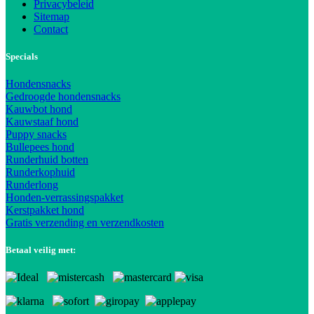
Privacybeleid
Sitemap
Contact
Specials
Hondensnacks
Gedroogde hondensnacks
Kauwbot hond
Kauwstaaf hond
Puppy snacks
Bullepees hond
Runderhuid botten
Runderkophuid
Runderlong
Honden-verrassingspakket
Kerstpakket hond
Gratis verzending en verzendkosten
Betaal veilig met: