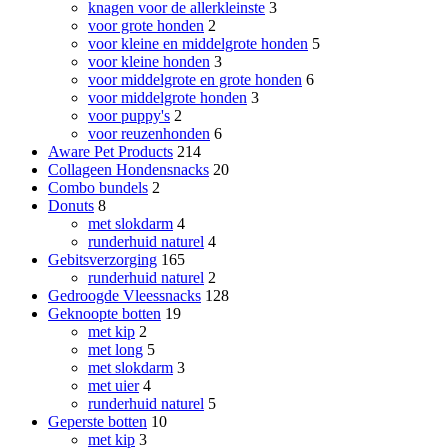
knagen voor de allerkleinste
3
voor grote honden
2
voor kleine en middelgrote honden
5
voor kleine honden
3
voor middelgrote en grote honden
6
voor middelgrote honden
3
voor puppy's
2
voor reuzenhonden
6
Aware Pet Products
214
Collageen Hondensnacks
20
Combo bundels
2
Donuts
8
met slokdarm
4
runderhuid naturel
4
Gebitsverzorging
165
runderhuid naturel
2
Gedroogde Vleessnacks
128
Geknoopte botten
19
met kip
2
met long
5
met slokdarm
3
met uier
4
runderhuid naturel
5
Geperste botten
10
met kip
3