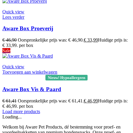
Quick view
Lees verder
Aware Box Proeverij
€
46,90
Oorspronkelijke prijs was: € 46,90.
€
33,99
Huidige prijs is:
€ 33,99.
per box
Sale
Quick view
Toevoegen aan winkelwagen
Nieuw! Hypoallergeen
Aware Box Vis & Paard
€
61,41
Oorspronkelijke prijs was: € 61,41.
€
46,99
Huidige prijs is:
€ 46,99.
per box
Load more products
Loading...
Welkom bij Aware Pet Products, dé bestemming voor proef- en
voordeelpakketten van premium hondensnacks. Onze proef- en