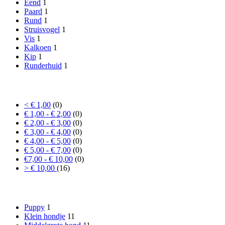
Eend
1
Paard
1
Rund
1
Struisvogel
1
Vis
1
Kalkoen
1
Kip
1
Runderhuid
1
Prijs
< € 1,00
(0)
€ 1,00 - € 2,00
(0)
€ 2,00 - € 3,00
(0)
€ 3,00 - € 4,00
(0)
€ 4,00 - € 5,00
(0)
€ 5,00 - € 7,00
(0)
€7,00 - € 10,00
(0)
> € 10,00
(16)
Formaat hond
Puppy
1
Klein hondje
11