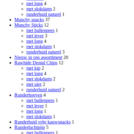
met long
4
met slokdarm
2
runderhuid naturel
1
Munchy snacks
37
Munchy Sticks
12
met bullenpees
1
met lever
3
met long
4
met slokdarm
1
runderhuid naturel
3
Nieuw in ons assortiment
20
Rawhide Dental Chips
12
met kip
2
met long
4
met slokdarm
2
met uier
2
runderhuid naturel
2
Runderhoeven
4
met bullenpees
1
met lever
1
met long
1
met slokdarm
1
Runderhuid vrije kauwsnacks
1
Runderluchtpijp
5
met bullenpees
1