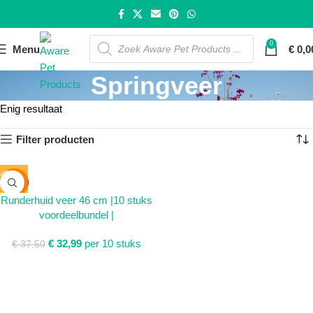
0
Menu
€
0,0
Springveer
Enig resultaat
Filter producten
SALE
Runderhuid veer 46 cm |10 stuks
SOLD
voordeelbundel |
OUT
€
32,99
per 10 stuks
€
37,50