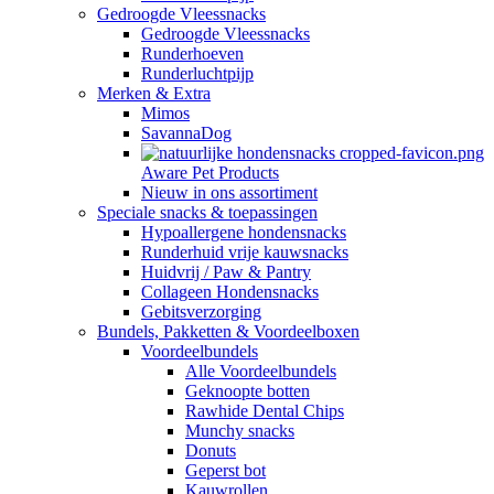
Gedroogde Vleessnacks
Gedroogde Vleessnacks
Runderhoeven
Runderluchtpijp
Merken & Extra
Mimos
SavannaDog
Aware Pet Products
Nieuw in ons assortiment
Speciale snacks & toepassingen
Hypoallergene hondensnacks
Runderhuid vrije kauwsnacks
Huidvrij / Paw & Pantry
Collageen Hondensnacks
Gebitsverzorging
Bundels, Pakketten & Voordeelboxen
Voordeelbundels
Alle Voordeelbundels
Geknoopte botten
Rawhide Dental Chips
Munchy snacks
Donuts
Geperst bot
Kauwrollen