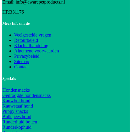
Email: info@awarepetproducts.nl
HRB31176
Meer informatie
Veelgestelde vragen
Retourbeleid
Klachtafhandeling
Algemene voorwaarden
Privacybeleid
Sitemap
Contact
Specials
Hondensnacks
Gedroogde hondensnacks
Kauwbot hond
Kauwstaaf hond
Puppy snacks
Bullepees hond
Runderhuid botten
Runderkophuid