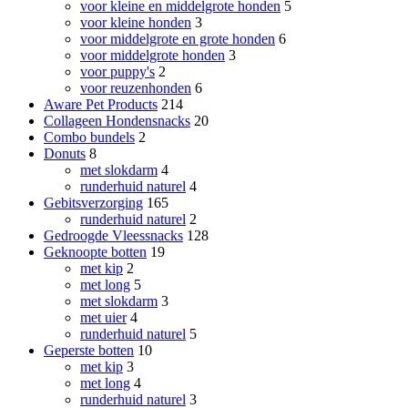
voor kleine en middelgrote honden
5
voor kleine honden
3
voor middelgrote en grote honden
6
voor middelgrote honden
3
voor puppy's
2
voor reuzenhonden
6
Aware Pet Products
214
Collageen Hondensnacks
20
Combo bundels
2
Donuts
8
met slokdarm
4
runderhuid naturel
4
Gebitsverzorging
165
runderhuid naturel
2
Gedroogde Vleessnacks
128
Geknoopte botten
19
met kip
2
met long
5
met slokdarm
3
met uier
4
runderhuid naturel
5
Geperste botten
10
met kip
3
met long
4
runderhuid naturel
3