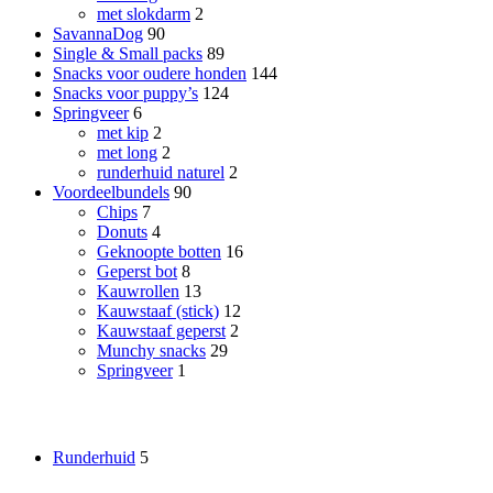
met slokdarm
2
SavannaDog
90
Single & Small packs
89
Snacks voor oudere honden
144
Snacks voor puppy’s
124
Springveer
6
met kip
2
met long
2
runderhuid naturel
2
Voordeelbundels
90
Chips
7
Donuts
4
Geknoopte botten
16
Geperst bot
8
Kauwrollen
13
Kauwstaaf (stick)
12
Kauwstaaf geperst
2
Munchy snacks
29
Springveer
1
Smaak
Runderhuid
5