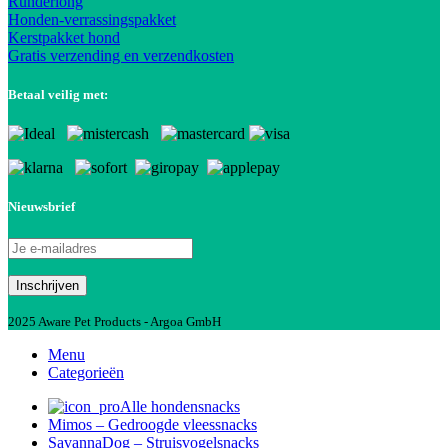
Runderlong
Honden-verrassingspakket
Kerstpakket hond
Gratis verzending en verzendkosten
Betaal veilig met:
Nieuwsbrief
2025 Aware Pet Products - Argoa GmbH
Menu
Categorieën
Alle hondensnacks
Mimos – Gedroogde vleessnacks
SavannaDog – Struisvogelsnacks