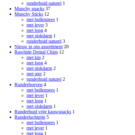
runderhuid naturel
1
Munchy snacks
37
Munchy Sticks
12
met bullenpees
1
met lever
3
met long
4
met slokdarm
1
runderhuid naturel
3
Nieuw in ons assortiment
20
Rawhide Dental Chips
12
met kip
2
met long
4
met slokdarm
2
met uier
2
runderhuid naturel
2
Runderhoeven
4
met bullenpees
1
met lever
1
met long
1
met slokdarm
1
Runderhuid vrije kauwsnacks
1
Runderluchtpijp
5
met bullenpees
1
met lever
1
met long
1