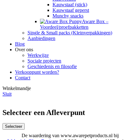
Kauwstaaf (stick)
Kauwstaaf geperst
Munchy snacks
Aware Box –
Voordeel/proefpakketten
Single & Small packs (Kleinverpakkingen)
Aanbiedingen
Blog
Over ons
Werkwijze
Sociale projecten
Geschiedenis en filosofie
Verkooppunt worden?
Contact
Winkelmandje
Sluit
Selecteer een Afleverpunt
Selecteer
De waardering van www.awarepetproducts.nl bij