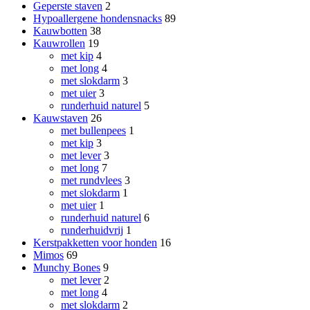
Geperste staven
2
Hypoallergene hondensnacks
89
Kauwbotten
38
Kauwrollen
19
met kip
4
met long
4
met slokdarm
3
met uier
3
runderhuid naturel
5
Kauwstaven
26
met bullenpees
1
met kip
3
met lever
3
met long
7
met rundvlees
3
met slokdarm
1
met uier
1
runderhuid naturel
6
runderhuidvrij
1
Kerstpakketten voor honden
16
Mimos
69
Munchy Bones
9
met lever
2
met long
4
met slokdarm
2