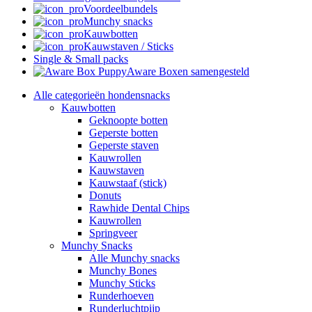
Voordeelbundels
Munchy snacks
Kauwbotten
Kauwstaven / Sticks
Single & Small packs
Aware Boxen samengesteld
Alle categorieën hondensnacks
Kauwbotten
Geknoopte botten
Geperste botten
Geperste staven
Kauwrollen
Kauwstaven
Kauwstaaf (stick)
Donuts
Rawhide Dental Chips
Kauwrollen
Springveer
Munchy Snacks
Alle Munchy snacks
Munchy Bones
Munchy Sticks
Runderhoeven
Runderluchtpijp