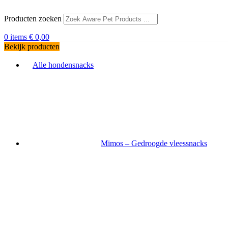
Producten zoeken
0
items
€
0,00
Bekijk producten
Alle hondensnacks
Mimos – Gedroogde vleessnacks