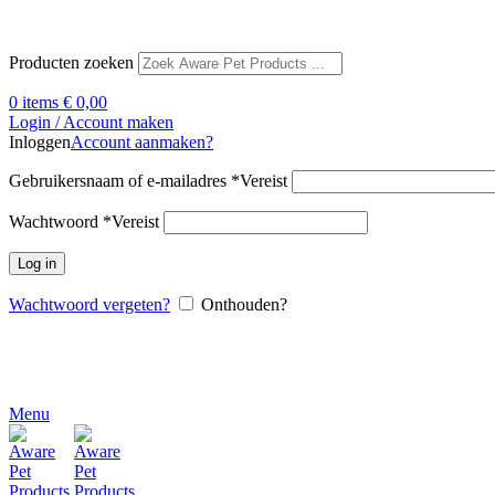
Producten zoeken
0
items
€
0,00
Login / Account maken
Inloggen
Account aanmaken?
Gebruikersnaam of e-mailadres
*
Vereist
Wachtwoord
*
Vereist
Log in
Wachtwoord vergeten?
Onthouden?
Menu