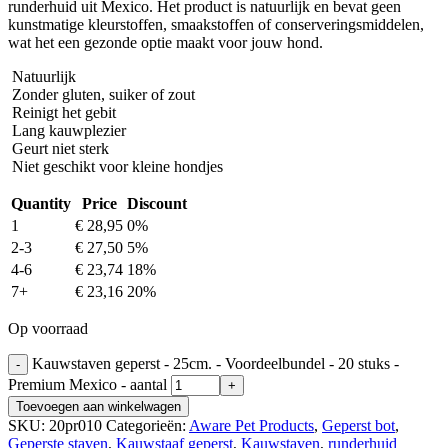
runderhuid uit Mexico. Het product is natuurlijk en bevat geen
kunstmatige kleurstoffen, smaakstoffen of conserveringsmiddelen,
wat het een gezonde optie maakt voor jouw hond.
Natuurlijk
Zonder gluten, suiker of zout
Reinigt het gebit
Lang kauwplezier
Geurt niet sterk
Niet geschikt voor kleine hondjes
Quantity
Price
Discount
1
€
28,95
0%
2-3
€
27,50
5%
4-6
€
23,74
18%
7+
€
23,16
20%
Op voorraad
Kauwstaven geperst - 25cm. - Voordeelbundel - 20 stuks -
Premium Mexico - aantal
Toevoegen aan winkelwagen
SKU:
20pr010
Categorieën:
Aware Pet Products
,
Geperst bot
,
Geperste staven
,
Kauwstaaf geperst
,
Kauwstaven
,
runderhuid