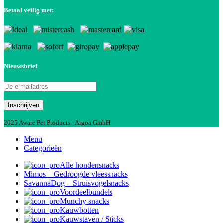
Betaal veilig met:
Nieuwsbrief
2025 Aware Pet Products - Argoa GmbH
Menu
Categorieën
Alle hondensnacks
Mimos – Gedroogde vleessnacks
SavannaDog – Struisvogelsnacks
Voordeelbundels
Munchy snacks
Kauwbotten
Kauwstaven / Sticks