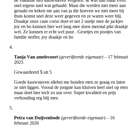
de vakantie heb kauwstaven vergeten. Ik was dan maar even
snel ergens snel wat gehaald. Maar die werden niet meer aan
geraakt en keken me aan van ja die hoeven we niet meer bij
thuis komst snel deze weer gegeven en ze waren weer blij.
Draakje onze cane corso doet er net 2 uurtje mee de jackjes
joy en bo kunnen hier wel lang mee doen meestal pikt draakje
wel. Ze kunnen er echt wel puur . Groetjes en pootjes van
familie stoffer, joy draakje en bo
Tanja Van amelsvoort
(geverifieerde eigenaar)
–
17 februari
2025
Gewaardeerd
5
uit 5
Goede kauwstaven allebei me honden eten ze graag en laten
ze niet liggen. Vooral de jongste kan kluiven heel snel op eten
maar doet hier toch zo uur over. Super kwaliteit en prijs
verhouding erg blij mee.
Petra van Duijvenbode
(geverifieerde eigenaar)
–
16
februari 2026