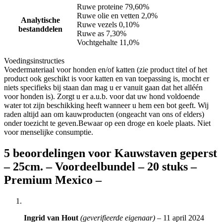
Ruwe proteine 79,60%
Ruwe olie en vetten 2,0%
Analytische
Ruwe vezels 0,10%
bestanddelen
Ruwe as 7,30%
Vochtgehalte 11,0%
Voedingsinstructies
Voedermateriaal voor honden en/of katten (zie product titel of het
product ook geschikt is voor katten en van toepassing is, mocht er
niets specifieks bij staan dan mag u er vanuit gaan dat het alléén
voor honden is). Zorgt u er a.u.b. voor dat uw hond voldoende
water tot zijn beschikking heeft wanneer u hem een bot geeft. Wij
raden altijd aan om kauwproducten (ongeacht van ons of elders)
onder toezicht te geven.Bewaar op een droge en koele plaats. Niet
voor menselijke consumptie.
5 beoordelingen voor
Kauwstaven geperst
– 25cm. – Voordeelbundel – 20 stuks –
Premium Mexico –
Ingrid van Hout
(geverifieerde eigenaar)
–
11 april 2024