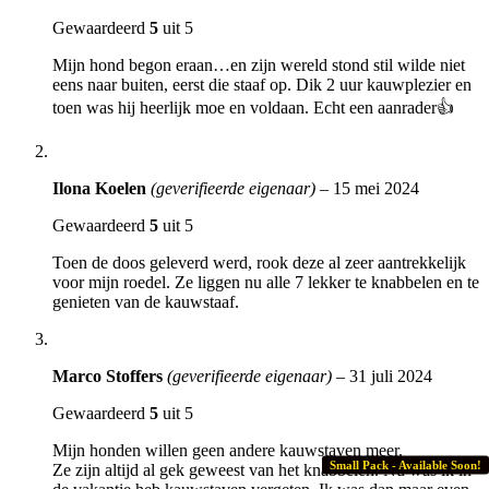
Gewaardeerd
5
uit 5
Mijn hond begon eraan…en zijn wereld stond stil wilde niet
eens naar buiten, eerst die staaf op. Dik 2 uur kauwplezier en
toen was hij heerlijk moe en voldaan. Echt een aanrader👍
Ilona Koelen
(geverifieerde eigenaar)
–
15 mei 2024
Gewaardeerd
5
uit 5
Toen de doos geleverd werd, rook deze al zeer aantrekkelijk
voor mijn roedel. Ze liggen nu alle 7 lekker te knabbelen en te
genieten van de kauwstaaf.
Marco Stoffers
(geverifieerde eigenaar)
–
31 juli 2024
Gewaardeerd
5
uit 5
Mijn honden willen geen andere kauwstaven meer.
Small Pack - Available Soon!
Ze zijn altijd al gek geweest van het knabbelen. Nu was ik in