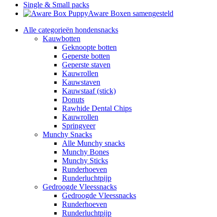
Single & Small packs
Aware Boxen samengesteld
Alle categorieën hondensnacks
Kauwbotten
Geknoopte botten
Geperste botten
Geperste staven
Kauwrollen
Kauwstaven
Kauwstaaf (stick)
Donuts
Rawhide Dental Chips
Kauwrollen
Springveer
Munchy Snacks
Alle Munchy snacks
Munchy Bones
Munchy Sticks
Runderhoeven
Runderluchtpijp
Gedroogde Vleessnacks
Gedroogde Vleessnacks
Runderhoeven
Runderluchtpijp