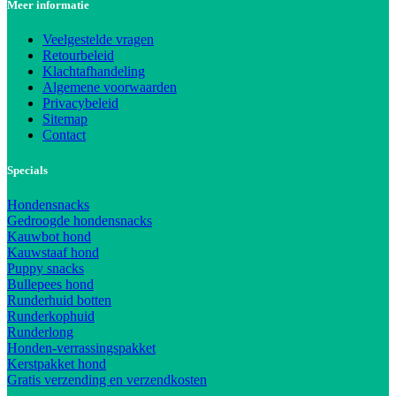
Meer informatie
Veelgestelde vragen
Retourbeleid
Klachtafhandeling
Algemene voorwaarden
Privacybeleid
Sitemap
Contact
Specials
Hondensnacks
Gedroogde hondensnacks
Kauwbot hond
Kauwstaaf hond
Puppy snacks
Bullepees hond
Runderhuid botten
Runderkophuid
Runderlong
Honden-verrassingspakket
Kerstpakket hond
Gratis verzending en verzendkosten