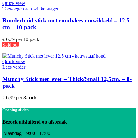
Quick view
Toevoegen aan winkelwagen
Runderhuid stick met rundvlees omwikkeld – 12,5
cm – 10-pack
€
6,79
per 10-pack
Sold out
Quick view
Lees verder
Munchy Stick met lever – Thick/Small 12,5cm. – 8-
pack
€
6,99
per 8-pack
Openingstijden
Bezoek uitsluitend op afspraak
Maandag
9:00 - 17:00