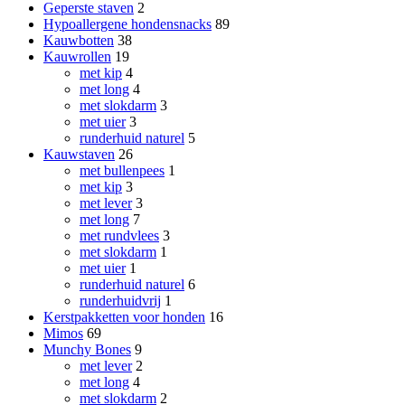
Geperste staven
2
Hypoallergene hondensnacks
89
Kauwbotten
38
Kauwrollen
19
met kip
4
met long
4
met slokdarm
3
met uier
3
runderhuid naturel
5
Kauwstaven
26
met bullenpees
1
met kip
3
met lever
3
met long
7
met rundvlees
3
met slokdarm
1
met uier
1
runderhuid naturel
6
runderhuidvrij
1
Kerstpakketten voor honden
16
Mimos
69
Munchy Bones
9
met lever
2
met long
4
met slokdarm
2