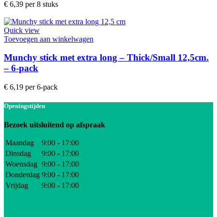
€
6,39
per 8 stuks
Quick view
Toevoegen aan winkelwagen
Munchy stick met extra long – Thick/Small 12,5cm.
– 6-pack
€
6,19
per 6-pack
Openingstijden
Bezoek uitsluitend op afspraak
Maandag
9:00 - 17:00
Dinsdag
9:00 - 17:00
Woensdag
9:00 - 17:00
Donderdag
9:00 - 17:00
Vrijdag
9:00 - 17:00