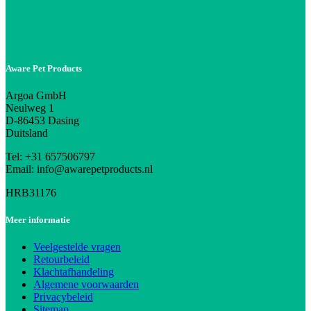
Aware Pet Products
Argoa GmbH
Neulweg 1
D-86453 Dasing
Duitsland
Tel: +31 657506797
Email: info@awarepetproducts.nl
HRB31176
Meer informatie
Veelgestelde vragen
Retourbeleid
Klachtafhandeling
Algemene voorwaarden
Privacybeleid
Sitemap