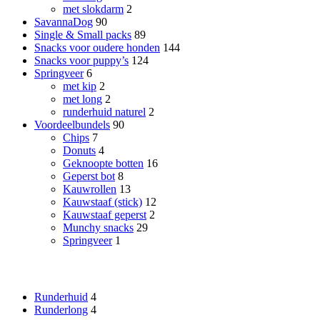
met slokdarm
2
SavannaDog
90
Single & Small packs
89
Snacks voor oudere honden
144
Snacks voor puppy’s
124
Springveer
6
met kip
2
met long
2
runderhuid naturel
2
Voordeelbundels
90
Chips
7
Donuts
4
Geknoopte botten
16
Geperst bot
8
Kauwrollen
13
Kauwstaaf (stick)
12
Kauwstaaf geperst
2
Munchy snacks
29
Springveer
1
Smaak
Runderhuid
4
Runderlong
4