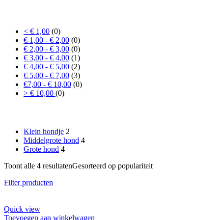
Prijs
< € 1,00
(0)
€ 1,00 - € 2,00
(0)
€ 2,00 - € 3,00
(0)
€ 3,00 - € 4,00
(1)
€ 4,00 - € 5,00
(2)
€ 5,00 - € 7,00
(3)
€7,00 - € 10,00
(0)
> € 10,00
(0)
Formaat hond
Klein hondje
2
Middelgrote hond
4
Grote hond
4
Toont alle 4 resultaten
Gesorteerd op populariteit
Filter producten
Quick view
Toevoegen aan winkelwagen