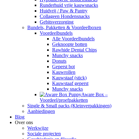
Runderhuid vrije kauwsnacks
Huidvrij / Paw & Pantry
Collageen Hondensnacks
Gebitsverzorging
Bundels, Pakketten & Voordeelboxen
Voordeelbundels
Alle Voordeelbundels
Geknoopte botten
Rawhide Dental Chips
Munchy snacks
Donuts
Geperst bot
Kauwrollen
Kauwstaaf (stick)
Kauwstaaf geperst
Munchy snacks
Aware Box –
Voordeel/proefpakketten
Single & Small packs (Kleinverpakkingen)
Aanbiedingen
Blog
Over ons
Werkwijze
Sociale projecten