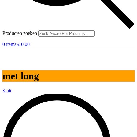
Producten zoeken
0
items
€
0,00
met long
Sluit