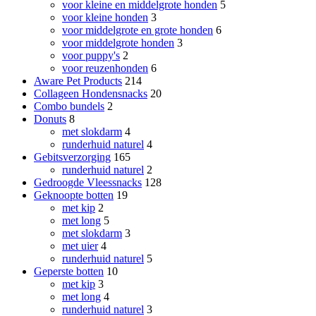
voor kleine en middelgrote honden
5
voor kleine honden
3
voor middelgrote en grote honden
6
voor middelgrote honden
3
voor puppy's
2
voor reuzenhonden
6
Aware Pet Products
214
Collageen Hondensnacks
20
Combo bundels
2
Donuts
8
met slokdarm
4
runderhuid naturel
4
Gebitsverzorging
165
runderhuid naturel
2
Gedroogde Vleessnacks
128
Geknoopte botten
19
met kip
2
met long
5
met slokdarm
3
met uier
4
runderhuid naturel
5
Geperste botten
10
met kip
3
met long
4
runderhuid naturel
3