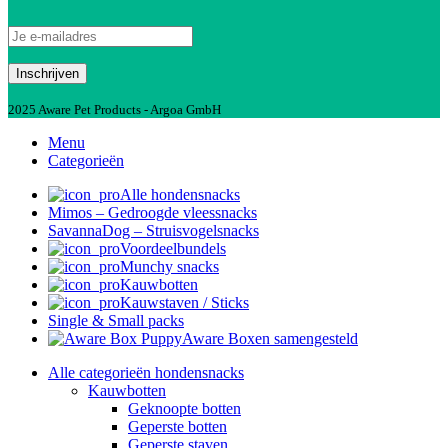
2025 Aware Pet Products - Argoa GmbH
Menu
Categorieën
Alle hondensnacks
Mimos – Gedroogde vleessnacks
SavannaDog – Struisvogelsnacks
Voordeelbundels
Munchy snacks
Kauwbotten
Kauwstaven / Sticks
Single & Small packs
Aware Boxen samengesteld
Alle categorieën hondensnacks
Kauwbotten
Geknoopte botten
Geperste botten
Geperste staven