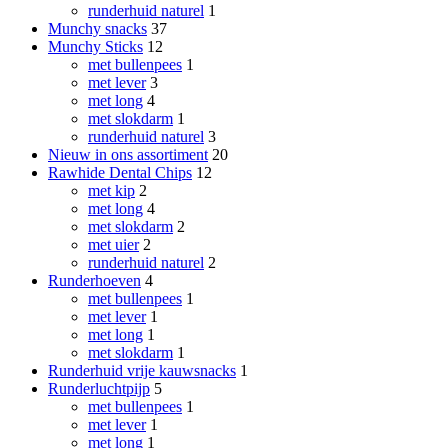
runderhuid naturel
1
Munchy snacks
37
Munchy Sticks
12
met bullenpees
1
met lever
3
met long
4
met slokdarm
1
runderhuid naturel
3
Nieuw in ons assortiment
20
Rawhide Dental Chips
12
met kip
2
met long
4
met slokdarm
2
met uier
2
runderhuid naturel
2
Runderhoeven
4
met bullenpees
1
met lever
1
met long
1
met slokdarm
1
Runderhuid vrije kauwsnacks
1
Runderluchtpijp
5
met bullenpees
1
met lever
1
met long
1