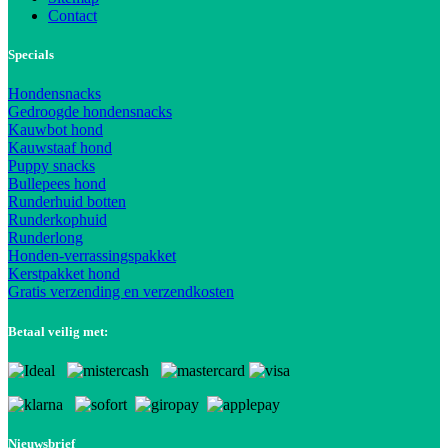
Contact
Specials
Hondensnacks
Gedroogde hondensnacks
Kauwbot hond
Kauwstaaf hond
Puppy snacks
Bullepees hond
Runderhuid botten
Runderkophuid
Runderlong
Honden-verrassingspakket
Kerstpakket hond
Gratis verzending en verzendkosten
Betaal veilig met:
Nieuwsbrief