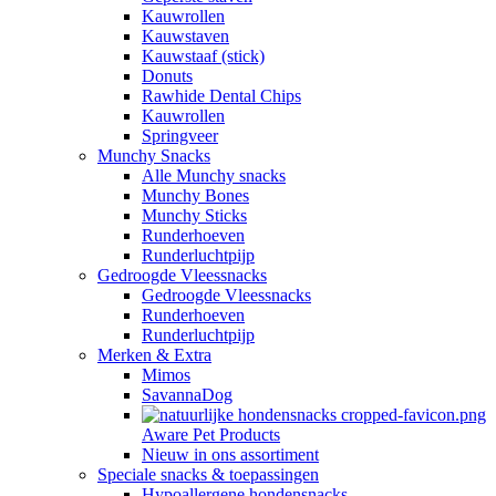
Kauwrollen
Kauwstaven
Kauwstaaf (stick)
Donuts
Rawhide Dental Chips
Kauwrollen
Springveer
Munchy Snacks
Alle Munchy snacks
Munchy Bones
Munchy Sticks
Runderhoeven
Runderluchtpijp
Gedroogde Vleessnacks
Gedroogde Vleessnacks
Runderhoeven
Runderluchtpijp
Merken & Extra
Mimos
SavannaDog
Aware Pet Products
Nieuw in ons assortiment
Speciale snacks & toepassingen
Hypoallergene hondensnacks