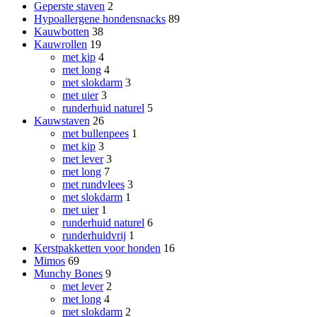
Geperste staven
2
Hypoallergene hondensnacks
89
Kauwbotten
38
Kauwrollen
19
met kip
4
met long
4
met slokdarm
3
met uier
3
runderhuid naturel
5
Kauwstaven
26
met bullenpees
1
met kip
3
met lever
3
met long
7
met rundvlees
3
met slokdarm
1
met uier
1
runderhuid naturel
6
runderhuidvrij
1
Kerstpakketten voor honden
16
Mimos
69
Munchy Bones
9
met lever
2
met long
4
met slokdarm
2