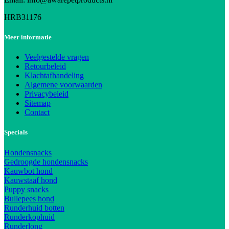
HRB31176
Meer informatie
Veelgestelde vragen
Retourbeleid
Klachtafhandeling
Algemene voorwaarden
Privacybeleid
Sitemap
Contact
Specials
Hondensnacks
Gedroogde hondensnacks
Kauwbot hond
Kauwstaaf hond
Puppy snacks
Bullepees hond
Runderhuid botten
Runderkophuid
Runderlong