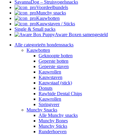
SavannaDog – Struisvogelsnacks
Voordeelbundels
Munchy snacks
Kauwbotten
Kauwstaven / Sticks
Single & Small packs
Aware Boxen samengesteld
Alle categorieën hondensnacks
Kauwbotten
Geknoopte botten
Geperste botten
Geperste staven
Kauwrollen
Kauwstaven
Kauwstaaf (stick)
Donuts
Rawhide Dental Chips
Kauwrollen
Springveer
Munchy Snacks
Alle Munchy snacks
Munchy Bones
Munchy Sticks
Runderhoeven