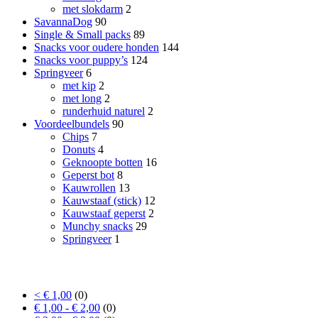
met slokdarm
2
SavannaDog
90
Single & Small packs
89
Snacks voor oudere honden
144
Snacks voor puppy’s
124
Springveer
6
met kip
2
met long
2
runderhuid naturel
2
Voordeelbundels
90
Chips
7
Donuts
4
Geknoopte botten
16
Geperst bot
8
Kauwrollen
13
Kauwstaaf (stick)
12
Kauwstaaf geperst
2
Munchy snacks
29
Springveer
1
Prijs
< € 1,00
(0)
€ 1,00 - € 2,00
(0)