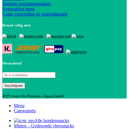
Honden-verrassingspakket
Kerstpakket hond
Gratis verzending en verzendkosten
Betaal veilig met:
Nieuwsbrief
2025 Aware Pet Products - Argoa GmbH
Menu
Categorieën
Alle hondensnacks
Mimos – Gedroogde vleessnacks