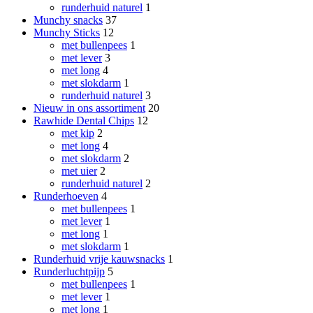
runderhuid naturel
1
Munchy snacks
37
Munchy Sticks
12
met bullenpees
1
met lever
3
met long
4
met slokdarm
1
runderhuid naturel
3
Nieuw in ons assortiment
20
Rawhide Dental Chips
12
met kip
2
met long
4
met slokdarm
2
met uier
2
runderhuid naturel
2
Runderhoeven
4
met bullenpees
1
met lever
1
met long
1
met slokdarm
1
Runderhuid vrije kauwsnacks
1
Runderluchtpijp
5
met bullenpees
1
met lever
1
met long
1