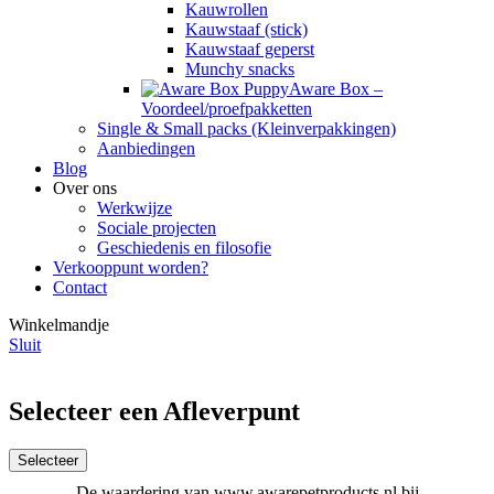
Kauwrollen
Kauwstaaf (stick)
Kauwstaaf geperst
Munchy snacks
Aware Box –
Voordeel/proefpakketten
Single & Small packs (Kleinverpakkingen)
Aanbiedingen
Blog
Over ons
Werkwijze
Sociale projecten
Geschiedenis en filosofie
Verkooppunt worden?
Contact
Winkelmandje
Sluit
Selecteer een Afleverpunt
Selecteer
De waardering van www.awarepetproducts.nl bij