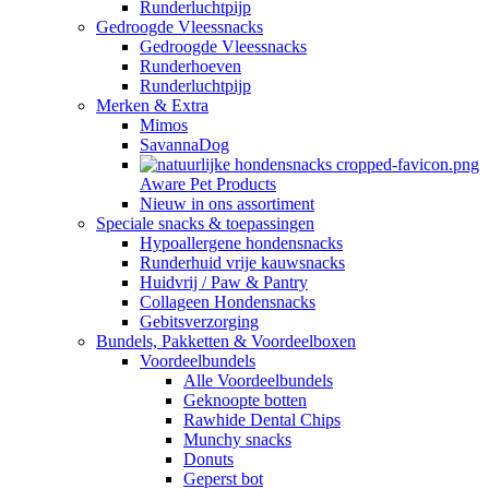
Runderluchtpijp
Gedroogde Vleessnacks
Gedroogde Vleessnacks
Runderhoeven
Runderluchtpijp
Merken & Extra
Mimos
SavannaDog
Aware Pet Products
Nieuw in ons assortiment
Speciale snacks & toepassingen
Hypoallergene hondensnacks
Runderhuid vrije kauwsnacks
Huidvrij / Paw & Pantry
Collageen Hondensnacks
Gebitsverzorging
Bundels, Pakketten & Voordeelboxen
Voordeelbundels
Alle Voordeelbundels
Geknoopte botten
Rawhide Dental Chips
Munchy snacks
Donuts
Geperst bot