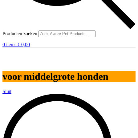
Producten zoeken
0
items
€
0,00
voor middelgrote honden
Sluit