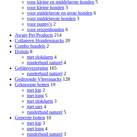
voor kleine en middelgrote honden
5
voor kleine honden
3
voor middelgrote en grote honden
6
voor middelgrote honden
3
voor puppy's
2
voor reuzenhonden
6
Aware Pet Products
214
Collageen Hondensnacks
20
Combo bundels
2
Donuts
8
met slokdarm
4
runderhuid naturel
4
Gebitsverzorging
165
runderhuid naturel
2
Gedroogde Vleessnacks
128
Geknoopte botten
19
met kip
2
met long
5
met slokdarm
3
met uier
4
runderhuid naturel
5
Geperste botten
10
met kip
3
met long
4
runderhuid naturel
3