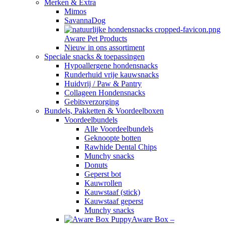
Merken & Extra
Mimos
SavannaDog
Aware Pet Products
Nieuw in ons assortiment
Speciale snacks & toepassingen
Hypoallergene hondensnacks
Runderhuid vrije kauwsnacks
Huidvrij / Paw & Pantry
Collageen Hondensnacks
Gebitsverzorging
Bundels, Pakketten & Voordeelboxen
Voordeelbundels
Alle Voordeelbundels
Geknoopte botten
Rawhide Dental Chips
Munchy snacks
Donuts
Geperst bot
Kauwrollen
Kauwstaaf (stick)
Kauwstaaf geperst
Munchy snacks
Aware Box –