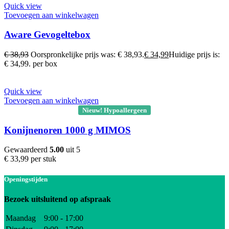
Quick view
Toevoegen aan winkelwagen
Aware Gevogeltebox
€
38,93
Oorspronkelijke prijs was: € 38,93.
€
34,99
Huidige prijs is:
€ 34,99.
per box
Quick view
Toevoegen aan winkelwagen
Nieuw! Hypoallergeen
Konijnenoren 1000 g MIMOS
Gewaardeerd
5.00
uit 5
€
33,99
per stuk
Openingstijden
Bezoek uitsluitend op afspraak
Maandag
9:00 - 17:00