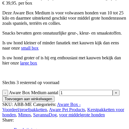
€ 39,95.
per box
Deze Aware Box Medium is voor volwassen honden van 10 tot 25
kilo en daarmee uitstekend geschikt voor middel grote hondenrassen
zoals spaniels, terriërs en collies.
Snacks bevatten geen onnatuurlijke geur-, kleur- en smaakstoffen.
Is uw hond kleiner of minder fanatiek met kauwen kijk dan eens
naar onze
small box
Is uw hond groter of is hij erg enthousiast met kauwen bekijk dan
hier onze
large box
Slechts 3 resterend op voorraad
Aware Box Medium aantal
Toevoegen aan winkelwagen
SKU:
ABB-ME
Categorieën:
Aware Box -
Voordeel/proefpakketten
,
Aware Pet Products
,
Kerstpakketten voor
honden
,
Mimos
,
SavannaDog
,
voor middelgrote honden
Share: