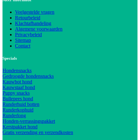
Veelgestelde vragen
Retourbeleid
Klachtafhandeling
Algemene voorwaarden
Privacybeleid
Sitemap
Contact
Specials
Hondensnacks
Gedroogde hondensnacks
Kauwbot hond
Kauwstaaf hond
Puppy snacks
Bullepees hond
Runderhuid botten
Runderkophuid
Runderlong
Honden-verrassingspakket
Kerstpakket hond
Gratis verzending en verzendkosten