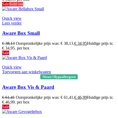
Sale
Sold out
Quick view
Lees verder
Aware Box Small
€
38,13
Oorspronkelijke prijs was: € 38,13.
€
34,95
Huidige prijs is:
€ 34,95.
per box
Sale
Quick view
Toevoegen aan winkelwagen
Nieuw! Hypoallergeen
Aware Box Vis & Paard
€
61,41
Oorspronkelijke prijs was: € 61,41.
€
46,99
Huidige prijs is:
€ 46,99.
per box
Sale