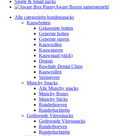
Single & Small packs
Aware Boxen samengesteld
Alle categorieën hondensnacks
Kauwbotten
Geknoopte botten
Geperste botten
Geperste staven
Kauwrollen
Kauwstaven
Kauwstaaf (stick)
Donuts
Rawhide Dental Chips
Kauwrollen
Springveer
Munchy Snacks
Alle Munchy snacks
Munchy Bones
Munchy Sticks
Runderhoeven
Runderluchtpijp
Gedroogde Vleessnacks
Gedroogde Vleessnacks
Runderhoeven
Runderluchtpijp