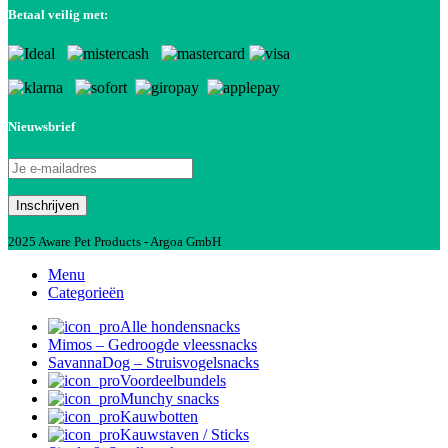
Betaal veilig met:
Nieuwsbrief
2025 Aware Pet Products - Argoa GmbH
Menu
Categorieën
Alle hondensnacks
Mimos – Gedroogde vleessnacks
SavannaDog – Struisvogelsnacks
Voordeelbundels
Munchy snacks
Kauwbotten
Kauwstaven / Sticks